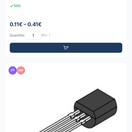
500
0.11€ – 0.41€
Quantità:
Min: 1
PDF