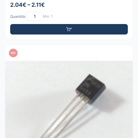
2.04€ – 2.11€
Quantità:
Min: 1
PDF