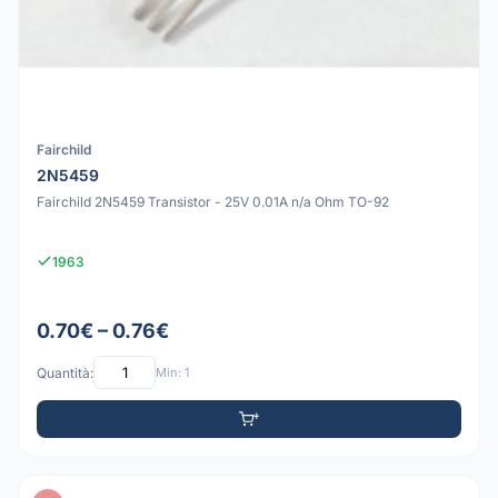
Fairchild
2N5459
Fairchild 2N5459 Transistor - 25V 0.01A n/a Ohm TO-92
1963
0.70€ – 0.76€
Quantità:
Min: 1