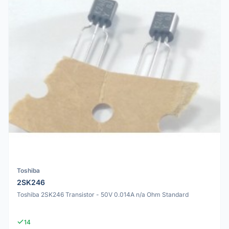
Toshiba
2SK246
Toshiba 2SK246 Transistor - 50V 0.014A n/a Ohm Standard
14