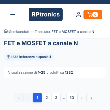
RPtronics
0
›
Semiconduttori
›
Transistor
›
FET e MOSFET a canale N
FET e MOSFET a canale N
1 232 Referenze disponibili
Visualizzazione di
1–25
prodotti su
1232
«
‹
1
2
3
...
50
›
»