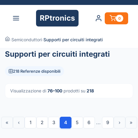
RPtronics
0
›
Semiconduttori
›
Supporti per circuiti integrati
Supporti per circuiti integrati
218 Referenze disponibili
Visualizzazione di
76–100
prodotti su
218
«
‹
1
2
3
4
5
6
...
9
›
»