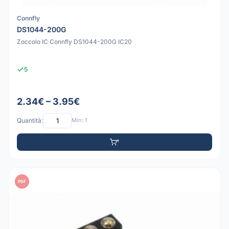
Connfly
DS1044-200G
Zoccolo IC Connfly DS1044-200G IC20
5
2.34€ – 3.95€
Quantità:
Min: 1
PDF