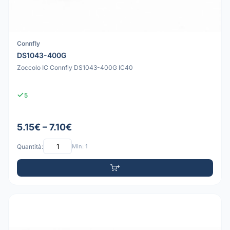
Connfly
DS1043-400G
Zoccolo IC Connfly DS1043-400G IC40
5
5.15€ – 7.10€
Quantità:
Min: 1