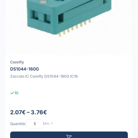
Connfly
DS1044-160G
Zoccolo IC Connfly DS1044-160G IC16
10
2.07€ – 3.76€
Quantità:
Min: 1