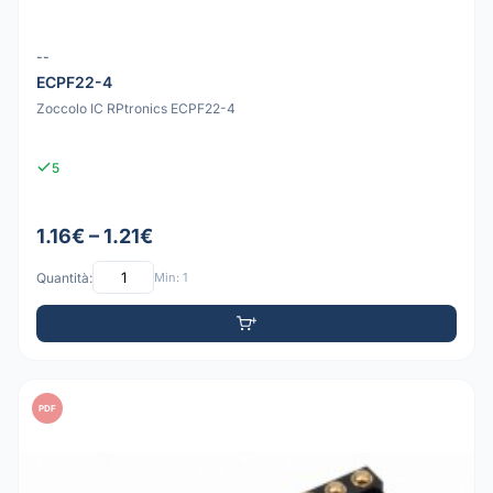
--
ECPF22-4
Zoccolo IC RPtronics ECPF22-4
5
1.16€ – 1.21€
Quantità:
Min: 1
PDF