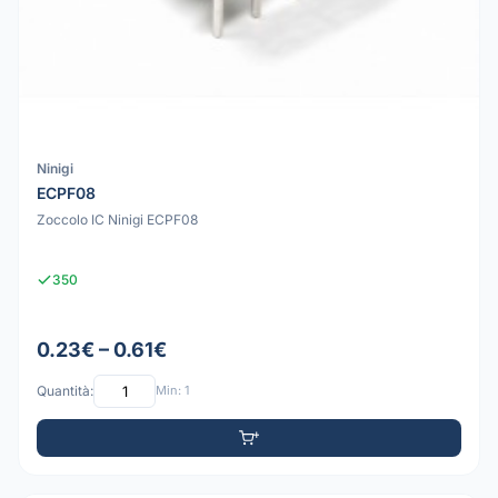
Ninigi
ECPF08
Zoccolo IC Ninigi ECPF08
350
0.23€ – 0.61€
Quantità:
Min: 1