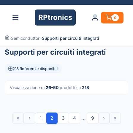
RPtronics
0
›
Semiconduttori
›
Supporti per circuiti integrati
Supporti per circuiti integrati
218 Referenze disponibili
Visualizzazione di
26–50
prodotti su
218
«
‹
1
2
3
4
...
9
›
»