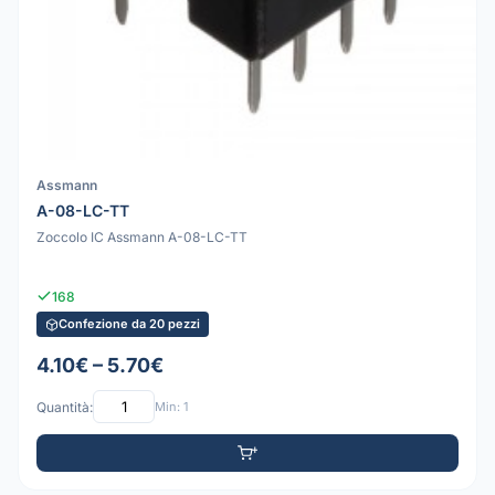
Assmann
A-08-LC-TT
Zoccolo IC Assmann A-08-LC-TT
168
Confezione da 20 pezzi
4.10€ – 5.70€
Quantità:
Min: 1