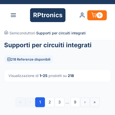
RPtronics
0
›
Semiconduttori
›
Supporti per circuiti integrati
Supporti per circuiti integrati
218 Referenze disponibili
Visualizzazione di
1–25
prodotti su
218
«
‹
1
2
3
...
9
›
»