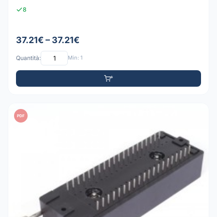
8
37.21€ – 37.21€
Quantità:
Min: 1
PDF