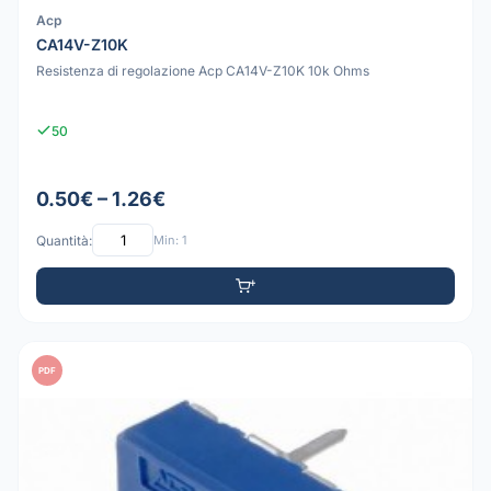
Acp
CA14V-Z10K
Resistenza di regolazione Acp CA14V-Z10K 10k Ohms
50
0.50€ – 1.26€
Quantità:
Min: 1
PDF