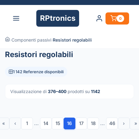
RPtronics
0
›
Componenti passivi
›
Resistori regolabili
Resistori regolabili
1 142 Referenze disponibili
Visualizzazione di
376–400
prodotti su
1142
«
‹
1
...
14
15
16
17
18
...
46
›
»