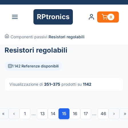
RPtronics
0
›
Componenti passivi
›
Resistori regolabili
Resistori regolabili
1 142 Referenze disponibili
Visualizzazione di
351–375
prodotti su
1142
«
‹
1
...
13
14
15
16
17
...
46
›
»