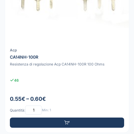
Acp
CA14NH-100R
Resistenza di regolazione Acp CA14NH-100R 100 Ohms
46
0.55€ – 0.60€
Quantità:
Min: 1