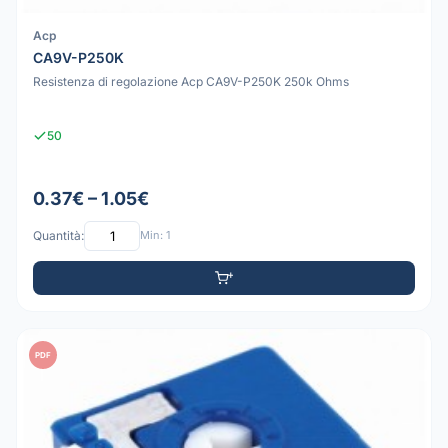
Acp
CA9V-P250K
Resistenza di regolazione Acp CA9V-P250K 250k Ohms
50
0.37€ – 1.05€
Quantità:
Min: 1
PDF