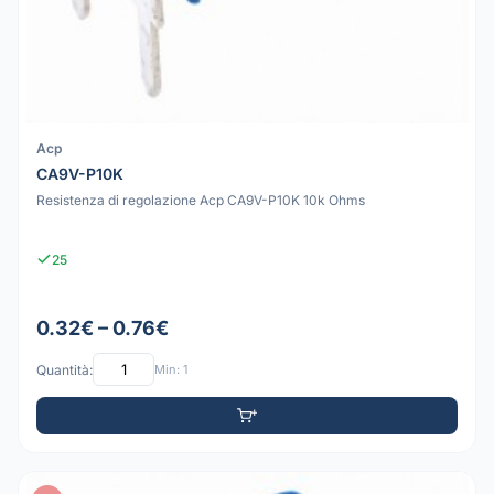
Acp
CA9V-P10K
Resistenza di regolazione Acp CA9V-P10K 10k Ohms
25
0.32€ – 0.76€
Quantità:
Min: 1