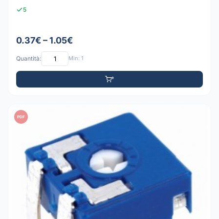
5
0.37€ – 1.05€
Quantità:
Min: 1
PDF