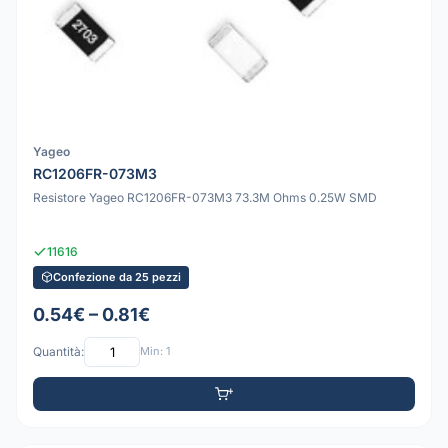
Yageo
RC1206FR-073M3
Resistore Yageo RC1206FR-073M3 73.3M Ohms 0.25W SMD
11616
Confezione da 25 pezzi
0.54€ – 0.81€
Quantità:
Min: 1