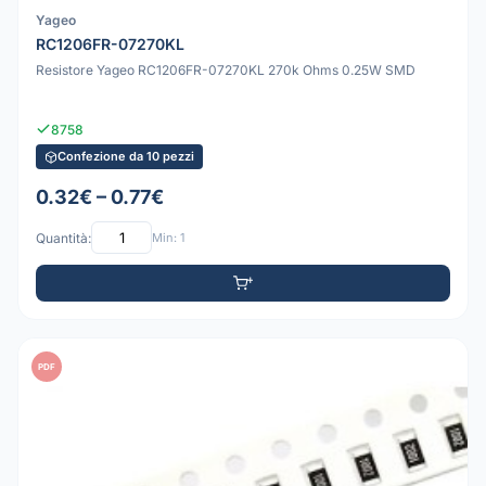
Yageo
RC1206FR-07270KL
Resistore Yageo RC1206FR-07270KL 270k Ohms 0.25W SMD
8758
Confezione da 10 pezzi
0.32€ – 0.77€
Quantità:
Min: 1
PDF