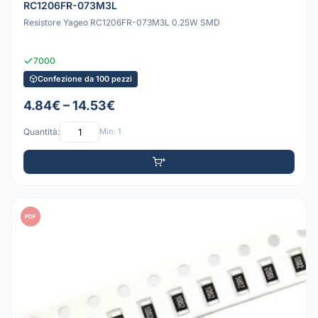
RC1206FR-073M3L
Resistore Yageo RC1206FR-073M3L 0.25W SMD
7000
Confezione da 100 pezzi
4.84€ – 14.53€
Quantità:
Min: 1
PDF