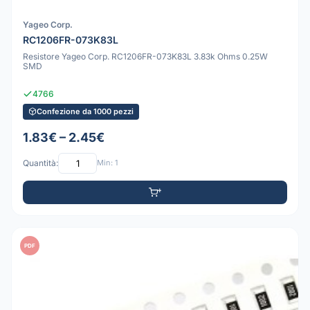
Yageo Corp.
RC1206FR-073K83L
Resistore Yageo Corp. RC1206FR-073K83L 3.83k Ohms 0.25W
SMD
4766
Confezione da 1000 pezzi
1.83€ – 2.45€
Quantità:
Min: 1
PDF