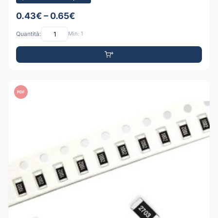
0.43€ – 0.65€
Quantità:
Min: 1
PDF