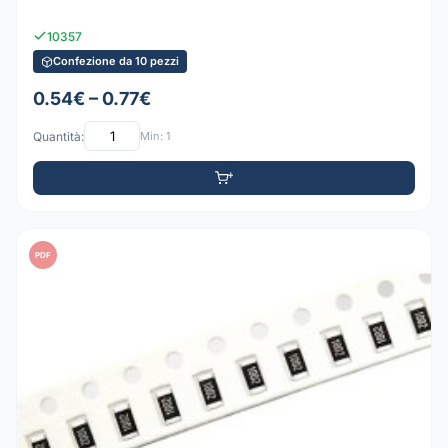
10357
Confezione da 10 pezzi
0.54€ – 0.77€
Quantità:
Min: 1
PDF