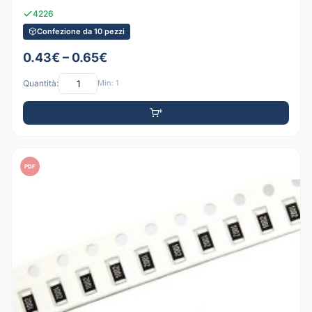
4226
Confezione da 10 pezzi
0.43€ – 0.65€
Quantità:
Min: 1
PDF