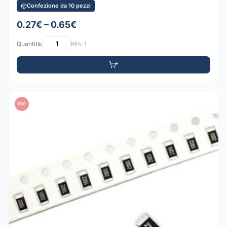
Confezione da 10 pezzi
0.27€ – 0.65€
Quantità:
Min: 1
PDF