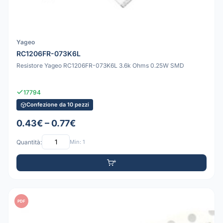
Yageo
RC1206FR-073K6L
Resistore Yageo RC1206FR-073K6L 3.6k Ohms 0.25W SMD
17794
Confezione da 10 pezzi
0.43€ – 0.77€
Quantità:
Min: 1
PDF