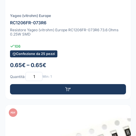
Yageo (vitrohm) Europe
RC1206FR-073R6
Resistore Yageo (vitrohm) Europe RC1206FR-073R6 73.6 Ohms
0.25W SMD
106
Confezione da 25 pezzi
0.65€ – 0.65€
Quantità:
Min: 1
PDF