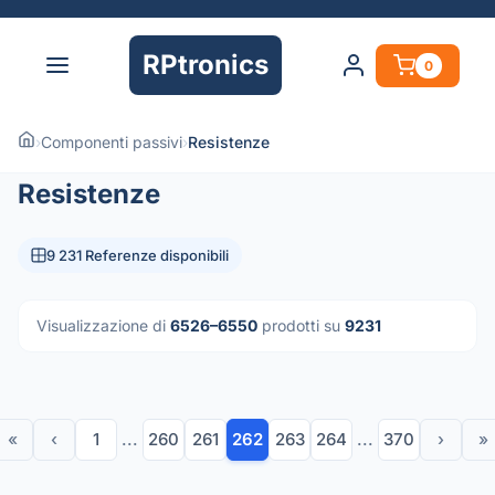
RPtronics
0
›
Componenti passivi
›
Resistenze
Resistenze
9 231 Referenze disponibili
Visualizzazione di
6526–6550
prodotti su
9231
«
‹
1
...
260
261
262
263
264
...
370
›
»