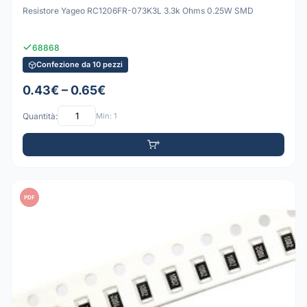
Resistore Yageo RC1206FR-073K3L 3.3k Ohms 0.25W SMD
68868
Confezione da 10 pezzi
0.43€ – 0.65€
Quantità:
Min: 1
PDF