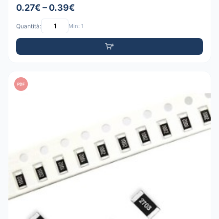
0.27€ – 0.39€
Quantità:
Min: 1
PDF