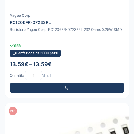
Yageo Corp.
RC1206FR-07232RL
Resistore Yageo Corp. RC1206FR-07232RL 232 Ohms 0.25W SMD
956
Confezione da 5000 pezzi
13.59€ – 13.59€
Quantità:
Min: 1
PDF