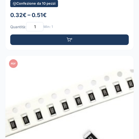
Confezione da 10 pezzi
0.32€ – 0.51€
Quantità:
Min: 1
PDF