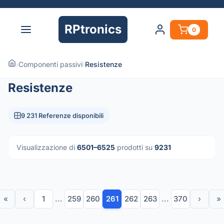
RPtronics
0
›
Componenti passivi
›
Resistenze
Resistenze
9 231 Referenze disponibili
Visualizzazione di
6501–6525
prodotti su
9231
«
‹
1
...
259
260
261
262
263
...
370
›
»