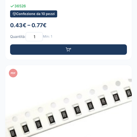
36526
Confezione da 10 pezzi
0.43€ – 0.77€
Quantità:
Min: 1
PDF