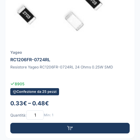
Yageo
RC1206FR-0724RL
Resistore Yageo RC1206FR-0724RL 24 Ohms 0.25W SMD
8905
Confezione da 25 pezzi
0.33€ – 0.48€
Quantità:
Min: 1