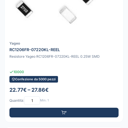
Yageo
RC1206FR-07220KL-REEL
Resistore Yageo RC1206FR-07220KL-REEL 0.25W SMD
10000
Confezione da 5000 pezzi
22.77€ – 27.86€
Quantità:
Min: 1