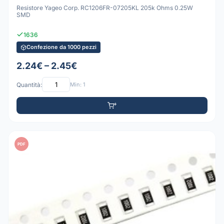
Resistore Yageo Corp. RC1206FR-07205KL 205k Ohms 0.25W
SMD
1636
Confezione da 1000 pezzi
2.24€ – 2.45€
Quantità:
Min: 1
PDF