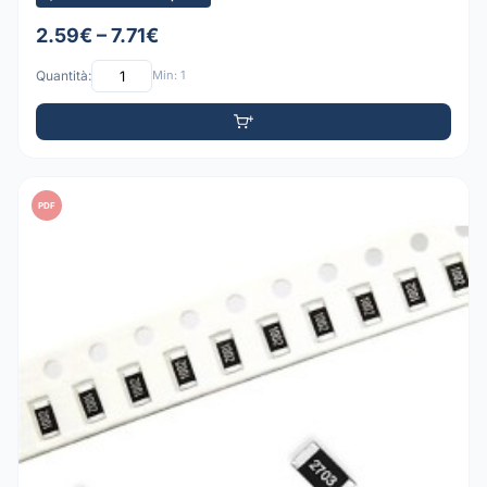
2.59€ – 7.71€
Quantità:
Min: 1
PDF