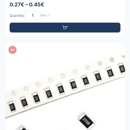
0.27€ – 0.45€
Quantità:
Min: 1
PDF