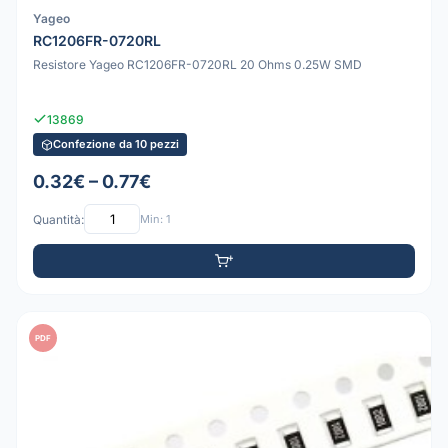
Yageo
RC1206FR-0720RL
Resistore Yageo RC1206FR-0720RL 20 Ohms 0.25W SMD
13869
Confezione da 10 pezzi
0.32€ – 0.77€
Quantità:
Min: 1
PDF