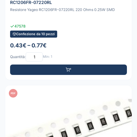
RC1206FR-07220RL
Resistore Yageo RC1206FR-07220RL 220 Ohms 0.25W SMD
47578
Confezione da 10 pezzi
0.43€ – 0.77€
Quantità:
Min: 1
PDF