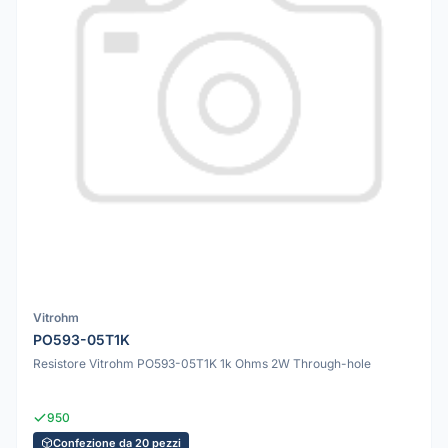
Vitrohm
PO593-05T1K
Resistore Vitrohm PO593-05T1K 1k Ohms 2W Through-hole
950
Confezione da 20 pezzi