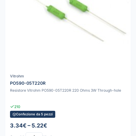
Vitrohm
PO590-05T220R
Resistore Vitrohm PO590-05T220R 220 Ohms 3W Through-hole
210
Confezione da 5 pezzi
3.34€ – 5.22€