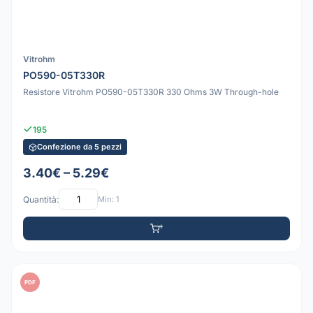
Vitrohm
PO590-05T330R
Resistore Vitrohm PO590-05T330R 330 Ohms 3W Through-hole
195
Confezione da 5 pezzi
3.40€ – 5.29€
Quantità:
Min: 1
PDF