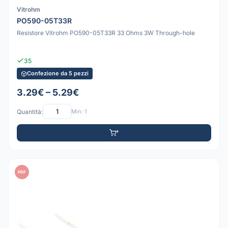
Vitrohm
PO590-05T33R
Resistore Vitrohm PO590-05T33R 33 Ohms 3W Through-hole
35
Confezione da 5 pezzi
3.29€ – 5.29€
Quantità:
Min: 1
PDF