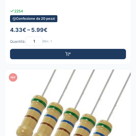
2254
Confezione da 20 pezzi
4.33€ – 5.99€
Quantità:
Min: 1
PDF