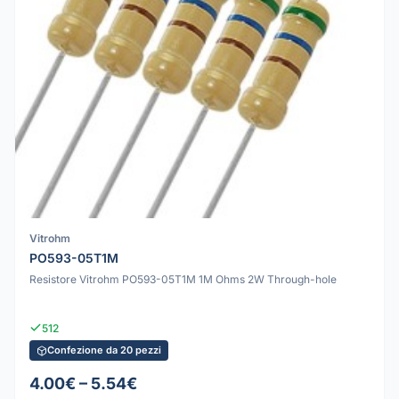
Vitrohm
PO593-05T1M
Resistore Vitrohm PO593-05T1M 1M Ohms 2W Through-hole
512
Confezione da 20 pezzi
4.00€ – 5.54€