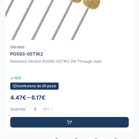
Vitrohm
PO593-05T1K2
Resistore Vitrohm PO593-05T1K2 2W Through-hole
100
Confezione da 20 pezzi
4.47€ – 6.17€
Quantità:
Min: 1