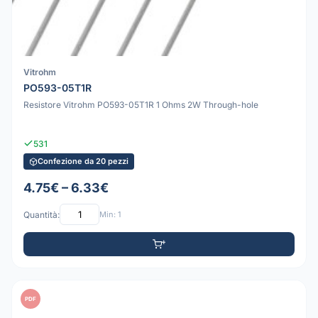
Vitrohm
PO593-05T1R
Resistore Vitrohm PO593-05T1R 1 Ohms 2W Through-hole
531
Confezione da 20 pezzi
4.75€ – 6.33€
Quantità:
Min: 1
PDF