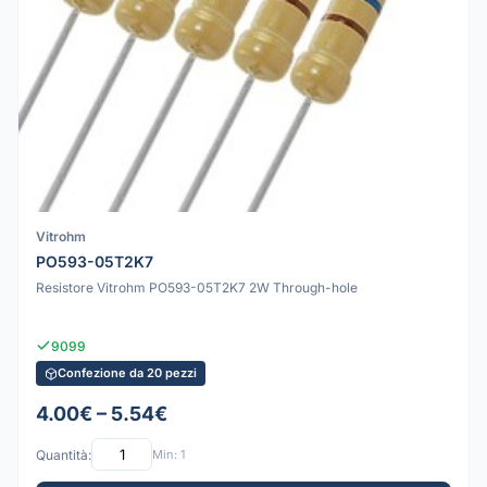
Vitrohm
PO593-05T2K7
Resistore Vitrohm PO593-05T2K7 2W Through-hole
9099
Confezione da 20 pezzi
4.00€ – 5.54€
Quantità:
Min: 1