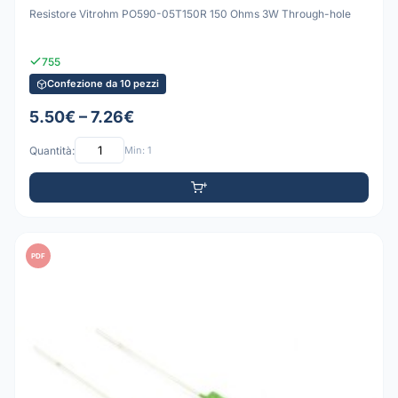
Resistore Vitrohm PO590-05T150R 150 Ohms 3W Through-hole
755
Confezione da 10 pezzi
5.50€ – 7.26€
Quantità:
Min: 1
PDF