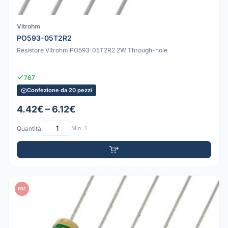
Vitrohm
PO593-05T2R2
Resistore Vitrohm PO593-05T2R2 2W Through-hole
767
Confezione da 20 pezzi
4.42€ – 6.12€
Quantità:
Min: 1
PDF