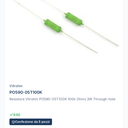
Vitrohm
PO590-05T100K
Resistore Vitrohm PO590-05T100K 100k Ohms 3W Through-hole
640
Confezione da 5 pezzi