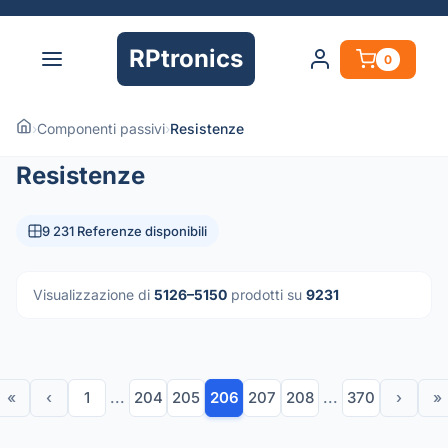
RPtronics
0
›
Componenti passivi
›
Resistenze
Resistenze
9 231 Referenze disponibili
Visualizzazione di
5126–5150
prodotti su
9231
«
‹
1
...
204
205
206
207
208
...
370
›
»