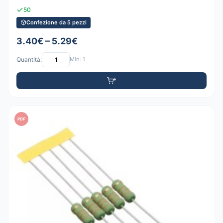
50
Confezione da 5 pezzi
3.40€ – 5.29€
Quantità:
Min: 1
PDF