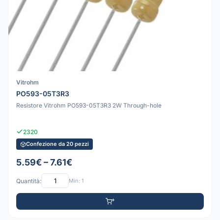
Vitrohm
PO593-05T3R3
Resistore Vitrohm PO593-05T3R3 2W Through-hole
2320
Confezione da 20 pezzi
5.59€ – 7.61€
Quantità:
Min: 1