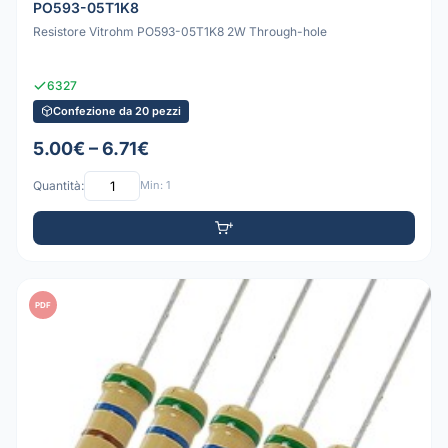
PO593-05T1K8
Resistore Vitrohm PO593-05T1K8 2W Through-hole
6327
Confezione da 20 pezzi
5.00€ – 6.71€
Quantità:
Min: 1
PDF