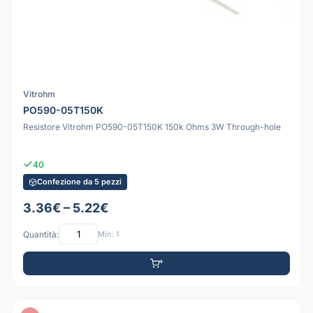
Vitrohm
PO590-05T150K
Resistore Vitrohm PO590-05T150K 150k Ohms 3W Through-hole
40
Confezione da 5 pezzi
3.36€ – 5.22€
Quantità:
Min: 1