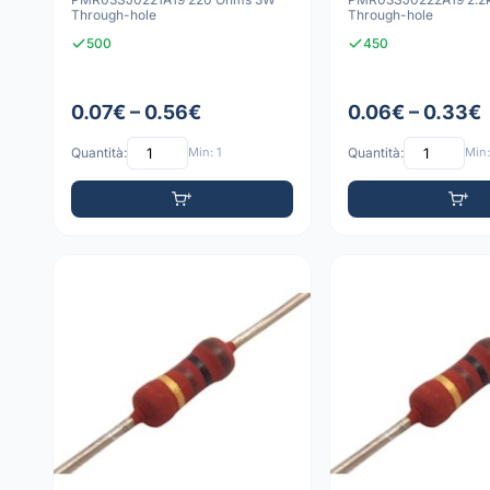
Through-hole
Through-hole
500
450
0.07€ – 0.56€
0.06€ – 0.33€
Quantità:
Min: 1
Quantità:
Min: