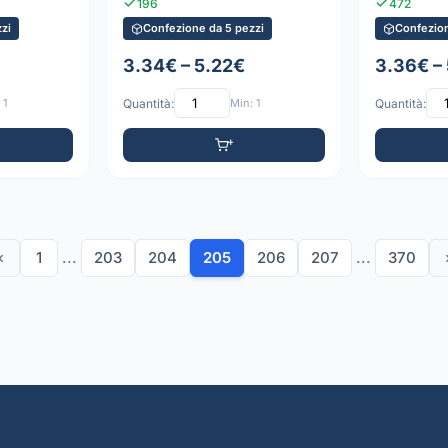
196
472
zi
Confezione da 5 pezzi
Confezion
3.34€ – 5.22€
3.36€ –
 1
Quantità:
Min: 1
Quantità:
‹
1
...
203
204
205
206
207
...
370