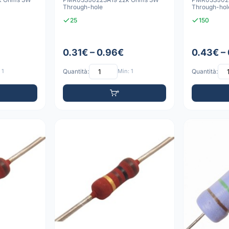
Through-hole
Through-hol
25
150
0.31€ – 0.96€
0.43€ –
 1
Quantità:
Min: 1
Quantità: