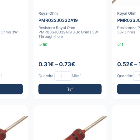
Royal Ohm
Royal Ohm
PMR03SJ0332A19
PMR03SJ0
Resistore Royal Ohm
Resistenza 
 Ohms 3W
PMR03SJ0332A19 3.3k Ohms 3W
33k Ohms
Through-hole
50
1
0.31€ – 0.73€
0.52€ – 
 1
Quantità:
Min: 1
Quantità: