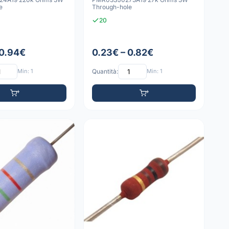
e
Through-hole
20
 0.94€
0.23€ – 0.82€
Min: 1
Quantità:
Min: 1