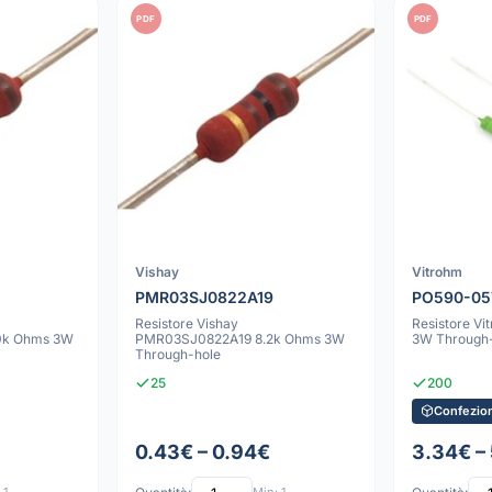
PDF
PDF
Vishay
Vitrohm
PMR03SJ0822A19
PO590-0
Resistore Vishay
Resistore V
0k Ohms 3W
PMR03SJ0822A19 8.2k Ohms 3W
3W Through
Through-hole
25
200
Confezion
0.43€ – 0.94€
3.34€ –