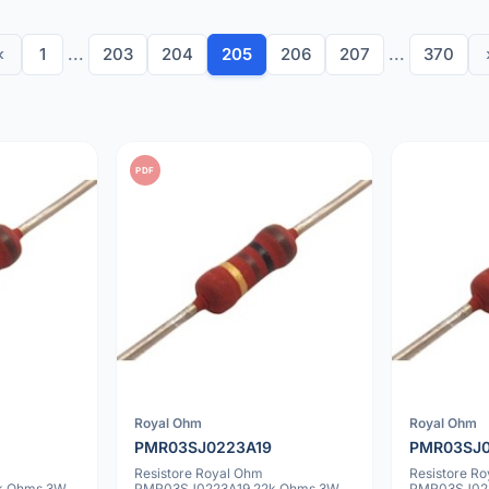
‹
1
...
203
204
205
206
207
...
370
PDF
Royal Ohm
Royal Ohm
PMR03SJ0223A19
PMR03SJ0
Resistore Royal Ohm
Resistore R
k Ohms 3W
PMR03SJ0223A19 22k Ohms 3W
PMR03SJ02