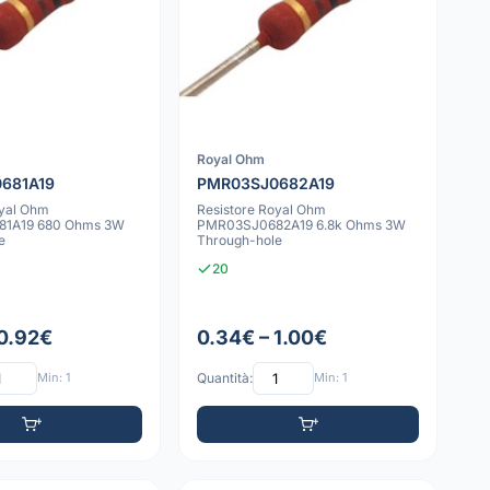
Royal Ohm
681A19
PMR03SJ0682A19
oyal Ohm
Resistore Royal Ohm
1A19 680 Ohms 3W
PMR03SJ0682A19 6.8k Ohms 3W
e
Through-hole
20
 0.92€
0.34€ – 1.00€
Min: 1
Quantità:
Min: 1