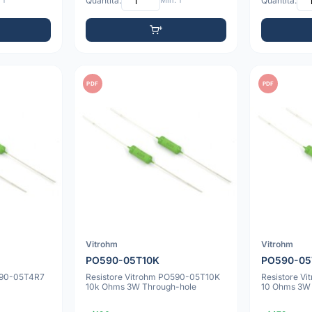
 1
Quantità:
Min: 1
Quantità:
PDF
PDF
Vitrohm
Vitrohm
PO590-05T10K
PO590-05
590-05T4R7
Resistore Vitrohm PO590-05T10K
Resistore V
10k Ohms 3W Through-hole
10 Ohms 3W