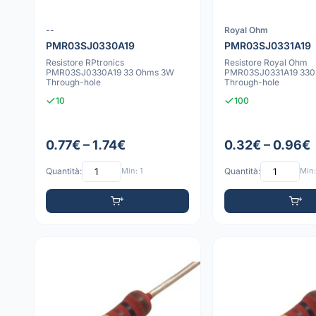
--
Royal Ohm
PMR03SJ0330A19
PMR03SJ0331A19
Resistore RPtronics
Resistore Royal Ohm
PMR03SJ0330A19 33 Ohms 3W
PMR03SJ0331A19 330
Through-hole
Through-hole
10
100
0.77€ – 1.74€
0.32€ – 0.96€
Quantità:
Min: 1
Quantità:
Min: