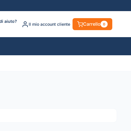
di aiuto?
Carrello
Il mio account cliente
0