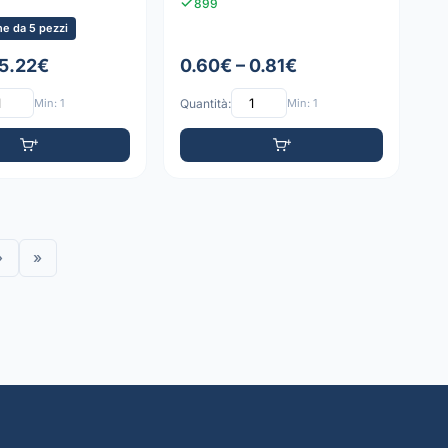
899
e da 5 pezzi
 5.22€
0.60€ – 0.81€
Min: 1
Quantità:
Min: 1
›
»