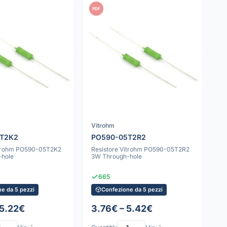
PDF
Vitrohm
5T2K2
PO590-05T2R2
itrohm PO590-05T2K2
Resistore Vitrohm PO590-05T2R2
-hole
3W Through-hole
665
e da 5 pezzi
Confezione da 5 pezzi
 5.22€
3.76€ – 5.42€