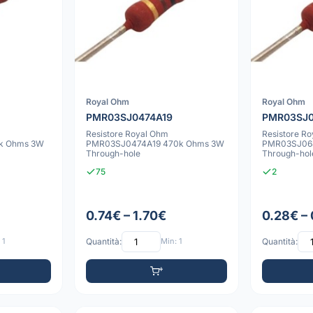
Royal Ohm
Royal Ohm
PMR03SJ0474A19
PMR03SJ0
Resistore Royal Ohm
Resistore R
k Ohms 3W
PMR03SJ0474A19 470k Ohms 3W
PMR03SJ068
Through-hole
Through-hol
75
2
0.74€ – 1.70€
0.28€ –
 1
Quantità:
Min: 1
Quantità: