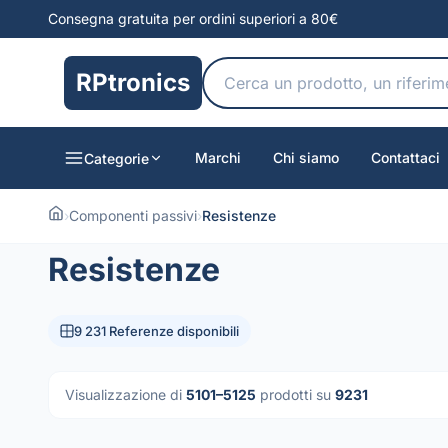
Consegna gratuita per ordini superiori a 80€
RPtronics
Marchi
Chi siamo
Contattaci
Categorie
›
Componenti passivi
›
Resistenze
Resistenze
9 231 Referenze disponibili
Visualizzazione di
5101–5125
prodotti su
9231