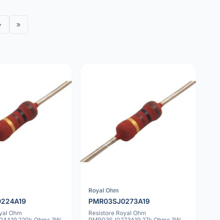
›
»
Royal Ohm
224A19
PMR03SJ0273A19
oyal Ohm
Resistore Royal Ohm
24A19 220k Ohms 3W
PMR03SJ0273A19 27k Ohms 3W