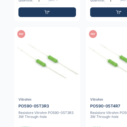
Quantità:
Min: 1
Quantità:
Min:
PDF
PDF
Vitrohm
Vitrohm
PO590-05T3R3
PO590-05T4R7
Resistore Vitrohm PO590-05T3R3
Resistore Vitrohm PO
3W Through-hole
3W Through-hole