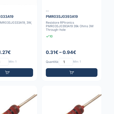
--
333A19
PMR03SJ0393A19
PMR03SJ0333A19, 3W,
Resistore RPtronics
PMR03SJ0393A19 39k Ohms 3W
Through-hole
10
1.27€
0.31€ – 0.94€
Min: 1
Quantità:
Min: 1