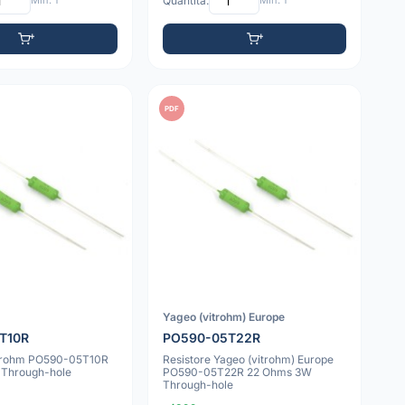
Min: 1
Quantità:
Min: 1
PDF
Yageo (vitrohm) Europe
T10R
PO590-05T22R
itrohm PO590-05T10R
Resistore Yageo (vitrohm) Europe
 Through-hole
PO590-05T22R 22 Ohms 3W
Through-hole