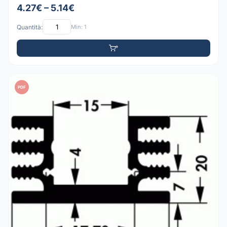
4.27€ – 5.14€
Quantità:
Min: 1
PDF