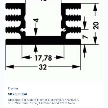
Fischer
SK76-50SA
Dissipatore di Calore Fischer Elektronik SK76-50SA,
50x32x20mm, 7 K/W, Alluminio Anodizzato Nero