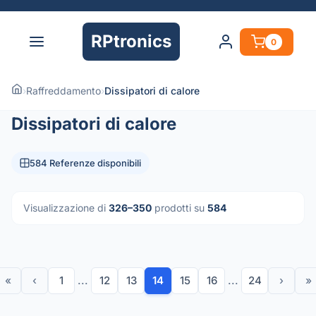
RPtronics
0
›
Raffreddamento
›
Dissipatori di calore
Dissipatori di calore
584 Referenze disponibili
Visualizzazione di
326–350
prodotti su
584
«
‹
1
...
12
13
14
15
16
...
24
›
»