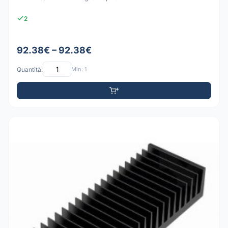
2
92.38€ – 92.38€
Quantità:
Min: 1