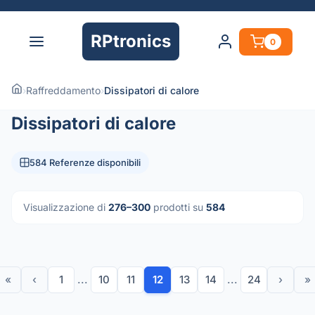
RPtronics
0
›
Raffreddamento
›
Dissipatori di calore
Dissipatori di calore
584 Referenze disponibili
Visualizzazione di
276–300
prodotti su
584
«
‹
1
...
10
11
12
13
14
...
24
›
»