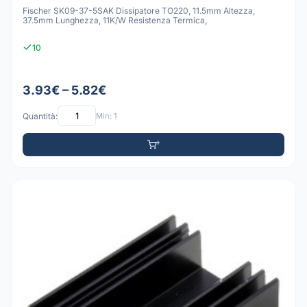
Fischer SK09-37-5SAK Dissipatore TO220, 11.5mm Altezza,
37.5mm Lunghezza, 11K/W Resistenza Termica,
10
3.93€ – 5.82€
Quantità:
Min: 1