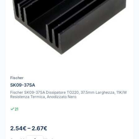
Fischer
SK09-37SA
Fischer SK09-37SA Dissipatore TO220, 37.5mm Larghezza, 11K/W
Resistenza Termica, Anodizzato Nero
21
2.54€ – 2.67€