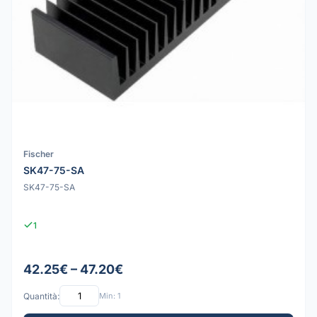
Fischer
SK47-75-SA
SK47-75-SA
1
42.25€ – 47.20€
Quantità:
Min: 1