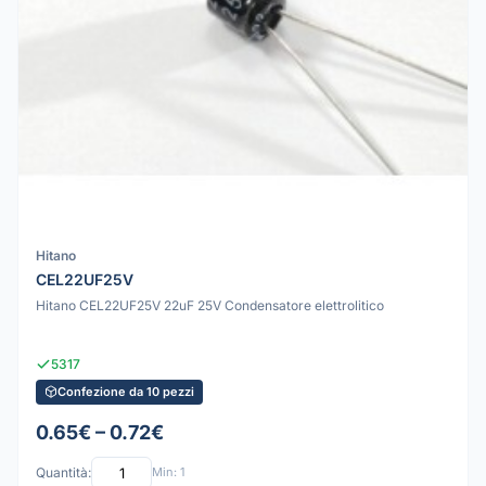
Hitano
CEL22UF25V
Hitano CEL22UF25V 22uF 25V Condensatore elettrolitico
5317
Confezione da 10 pezzi
0.65€ – 0.72€
Quantità:
Min: 1