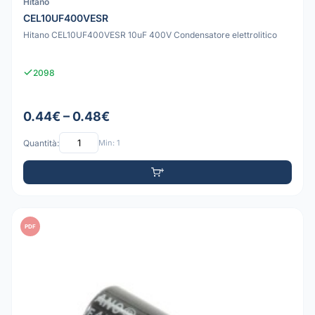
Hitano
CEL10UF400VESR
Hitano CEL10UF400VESR 10uF 400V Condensatore elettrolitico
2098
0.44€ – 0.48€
Quantità:
Min: 1
PDF