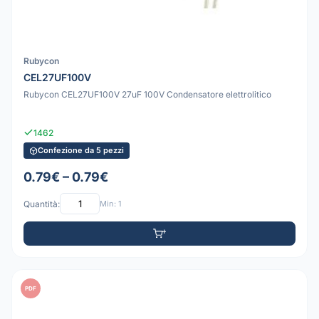
Rubycon
CEL27UF100V
Rubycon CEL27UF100V 27uF 100V Condensatore elettrolitico
1462
Confezione da 5 pezzi
0.79€ – 0.79€
Quantità:
Min: 1
PDF