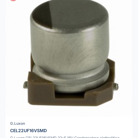
G.Luxon
CEL22UF16VSMD
G.Luxon CEL22UF16VSMD 22uF 16V Condensatore elettrolitico