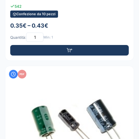
542
Confezione da 10 pezzi
0.35€ – 0.43€
Quantità:
Min: 1
PDF