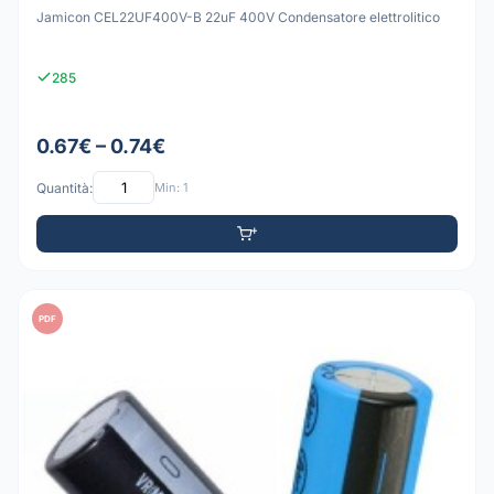
Jamicon CEL22UF400V-B 22uF 400V Condensatore elettrolitico
285
0.67€ – 0.74€
Quantità:
Min: 1
PDF