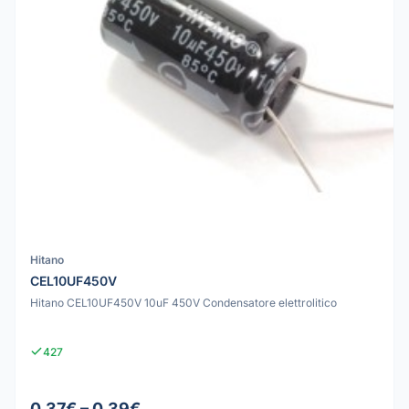
Hitano
CEL10UF450V
Hitano CEL10UF450V 10uF 450V Condensatore elettrolitico
427
0.37€ – 0.39€