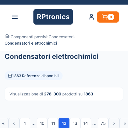
RPtronics
0
›
Componenti passivi
›
Condensatori
›
Condensatori elettrochimici
Condensatori elettrochimici
1 863 Referenze disponibili
Visualizzazione di
276–300
prodotti su
1863
«
‹
1
...
10
11
12
13
14
...
75
›
»