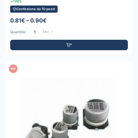
965
Confezione da 10 pezzi
0.81€ – 0.90€
Quantità:
Min: 1
PDF