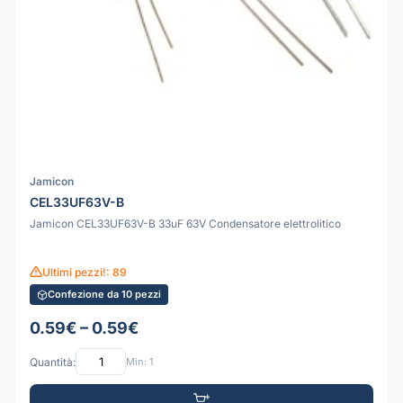
Jamicon
CEL33UF63V-B
Jamicon CEL33UF63V-B 33uF 63V Condensatore elettrolitico
Ultimi pezzi!: 89
Confezione da 10 pezzi
0.59€ – 0.59€
Quantità:
Min: 1