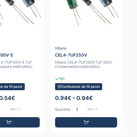
Hitano
100V-E
CEL4-7UF250V
L4-7UF100V-E 7uF
Hitano CEL4-7UF250V 7uF 250V
atore elettrolitico
Condensatore elettrolitico
151
e da 10 pezzi
Confezione da 10 pezzi
 0.54€
0.94€ – 0.94€
Min: 1
Quantità:
Min: 1