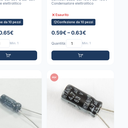
 elettrolitico
Condensatore elettrolitico
Esaurito
e da 10 pezzi
Confezione da 10 pezzi
 0.65€
0.59€ – 0.63€
Min: 1
Quantità:
Min: 1
PDF