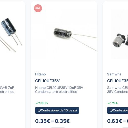
PDF
Hitano
Samwha
CEL10UF35V
CEL10UF3
0V-B 7uF
Hitano CEL10UF35V 10uF 35V
Samwha CE
trolitico
Condensatore elettrolitico
35V Condensa
5305
794
Confezione da 10 pezzi
Confezion
0.35€ – 0.35€
0.63€ –