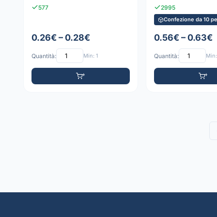
577
2995
Confezione da 10 pe
0.26€ – 0.28€
0.56€ – 0.63€
Quantità:
Min: 1
Quantità:
Min: