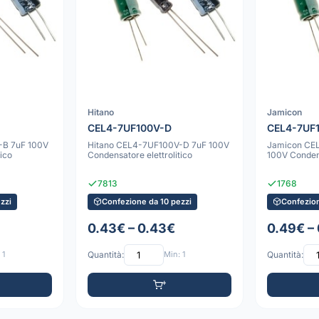
Hitano
Jamicon
CEL4-7UF100V-D
CEL4-7UF
-B 7uF 100V
Hitano CEL4-7UF100V-D 7uF 100V
Jamicon CE
ico
Condensatore elettrolitico
100V Condens
7813
1768
zzi
Confezione da 10 pezzi
Confezion
0.43€ – 0.43€
0.49€ –
 1
Quantità:
Min: 1
Quantità: