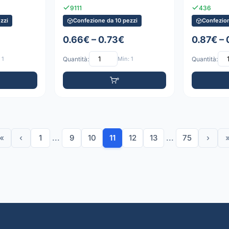
9111
436
zzi
Confezione da 10 pezzi
Confezion
0.66€ – 0.73€
0.87€ –
 1
Quantità:
Min: 1
Quantità:
«
‹
1
...
9
10
11
12
13
...
75
›