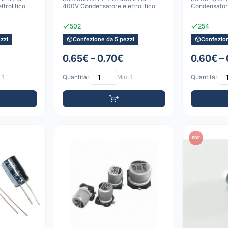
trolitico
400V Condensatore elettrolitico
Condensatore
502
254
zzi
Confezione da 5 pezzi
Confezion
0.65€ – 0.70€
0.60€ –
 1
Quantità:
Min: 1
Quantità:
PDF