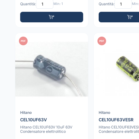
Quantità:
Min: 1
Quantità:
Min:
PDF
PDF
Hitano
Hitano
CEL10UF63V
CEL10UF63VESR
Hitano CEL10UF63V 10uF 63V
Hitano CEL10UF63VES
Condensatore elettrolitico
Condensatore elettrolit