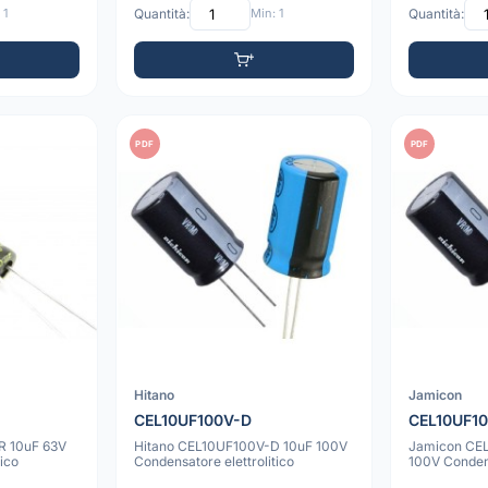
 1
Quantità:
Min: 1
Quantità:
PDF
PDF
Hitano
Jamicon
CEL10UF100V-D
CEL10UF1
R 10uF 63V
Hitano CEL10UF100V-D 10uF 100V
Jamicon CE
ico
Condensatore elettrolitico
100V Condens