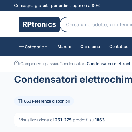
Consegna gratuita per ordini superiori a 80€
RPtronics
Marchi
Chi siamo
Contattaci
Categorie
›
Componenti passivi
›
Condensatori
›
Condensatori elettroch
Condensatori elettrochim
1 863 Referenze disponibili
Visualizzazione di
251–275
prodotti su
1863