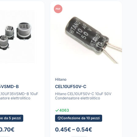
PDF
Hitano
5VSMD-B
CEL10UF50V-C
L10UF35VSMD-B 10uF
Hitano CEL10UF50V-C 10uF 50V
tore elettrolitico
Condensatore elettrolitico
4063
e da 5 pezzi
Confezione da 10 pezzi
 0.70€
0.45€ – 0.54€