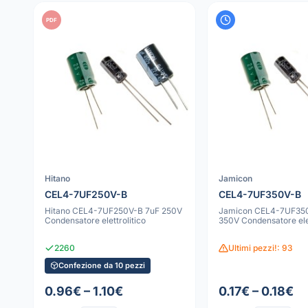
PDF
Hitano
Jamicon
CEL4-7UF250V-B
CEL4-7UF350V-B
Hitano CEL4-7UF250V-B 7uF 250V
Jamicon CEL4-7UF35
Condensatore elettrolitico
350V Condensatore elet
2260
Ultimi pezzi!: 93
Confezione da 10 pezzi
0.96€ – 1.10€
0.17€ – 0.18€