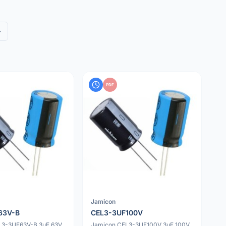
»
PDF
Jamicon
63V-B
CEL3-3UF100V
3-3UF63V-B 3uF 63V
Jamicon CEL3-3UF100V 3uF 100V