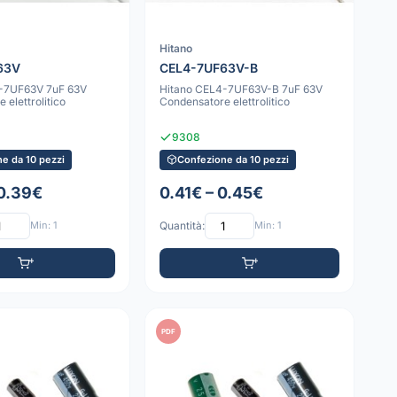
Hitano
63V
CEL4-7UF63V-B
-7UF63V 7uF 63V
Hitano CEL4-7UF63V-B 7uF 63V
 elettrolitico
Condensatore elettrolitico
9308
e da 10 pezzi
Confezione da 10 pezzi
 0.39€
0.41€ – 0.45€
Min: 1
Quantità:
Min: 1
PDF