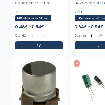
Condensatore elettrolitico
250V Condensatore elet
331
511
Confezione da 10 pezzi
Confezione da 10 pe
0.48€ – 0.54€
0.84€ – 0.94€
Quantità:
Min: 1
Quantità:
Min:
PDF