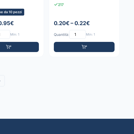
217
e da 10 pezzi
 0.95€
0.20€ – 0.22€
Min: 1
Quantità:
Min: 1
»