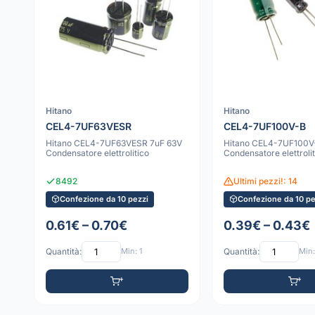
Hitano
Hitano
CEL4-7UF63VESR
CEL4-7UF100V-B
Hitano CEL4-7UF63VESR 7uF 63V
Hitano CEL4-7UF100V
Condensatore elettrolitico
Condensatore elettrolit
8492
Ultimi pezzi!: 14
Confezione da 10 pezzi
Confezione da 10 pe
0.61€ – 0.70€
0.39€ – 0.43€
Quantità:
Min: 1
Quantità:
Min: