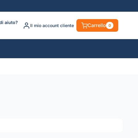
di aiuto?
Carrello
Il mio account cliente
0