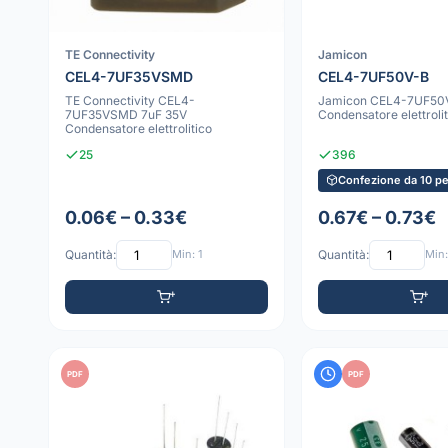
TE Connectivity
Jamicon
CEL4-7UF35VSMD
CEL4-7UF50V-B
TE Connectivity CEL4-
Jamicon CEL4-7UF50V
7UF35VSMD 7uF 35V
Condensatore elettrolit
Condensatore elettrolitico
25
396
Confezione da 10 pe
0.06€ – 0.33€
0.67€ – 0.73€
Quantità:
Min: 1
Quantità:
Min:
PDF
PDF