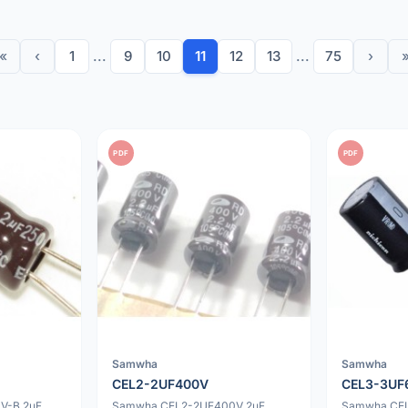
«
‹
1
...
9
10
11
12
13
...
75
›
PDF
PDF
Samwha
Samwha
CEL2-2UF400V
CEL3-3UF
V-B 2uF
Samwha CEL2-2UF400V 2uF
Samwha CEL