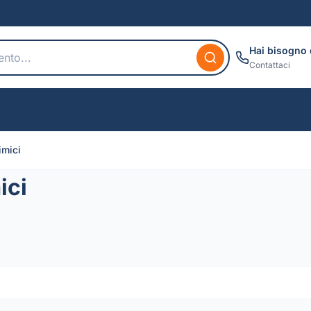
Hai bisogno 
Contattaci
imici
ici