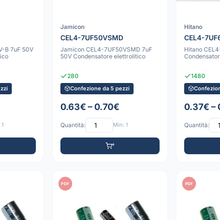
Jamicon
Hitano
CEL4-7UF50VSMD
CEL4-7UF
-B 7uF 50V
Jamicon CEL4-7UF50VSMD 7uF
Hitano CEL4
ico
50V Condensatore elettrolitico
Condensatore
280
1480
zzi
Confezione da 5 pezzi
Confezion
0.63€ – 0.70€
0.37€ –
 1
Quantità:
Min: 1
Quantità:
PDF
PDF