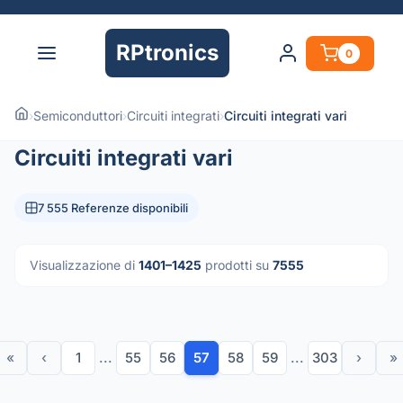
RPtronics
0
›
Semiconduttori
›
Circuiti integrati
›
Circuiti integrati vari
Circuiti integrati vari
7 555 Referenze disponibili
Visualizzazione di
1401–1425
prodotti su
7555
«
‹
1
...
55
56
57
58
59
...
303
›
»