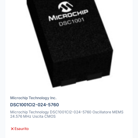
Microchip Technology Inc.
DSC1001CI2-024-5760
Microchip Technology DSC1001CI2-024-5760 Oscillatore MEMS
24.576 MHz Uscita CMOS
Esaurito