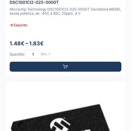
DSC1001CI2-025-0000T
Microchip Technology DSC1001CI2-025-0000T Oscillatore MEMS,
bassa potenza, da -40C a 85C, 25ppm, 4 V
Esaurito
1.48€ – 1.83€
Quantità:
Min: 1