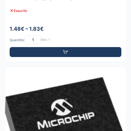
Esaurito
1.48€ – 1.83€
Quantità:
Min: 1