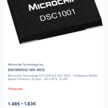
Microchip Technology Inc.
DSC1001CI2-001-9512
Microchip Technology DSC1001CI2-001-9512 - Oscillatore MEMS
Basso Consumo, 25 ppm, -40 a 85°C, 4 VDF
Esaurito
1.48€ – 1.83€