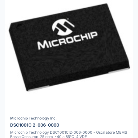
Microchip Technology Inc.
DSC1001CI2-006-0000
Microchip Technology DSC1001CI2-006-0000 - Oscillatore MEMS
Basso Consumo, 25 ppm, -40 a 85°C, 4 VDF