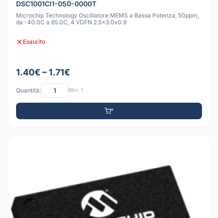
DSC1001CI1-050-0000T
Microchip Technology Oscillatore MEMS a Bassa Potenza, 50ppm,
da -40.0C a 85.0C, 4 VDFN 2.5x3.0x0.9
Esaurito
1.40€ – 1.71€
Quantità:
Min: 1