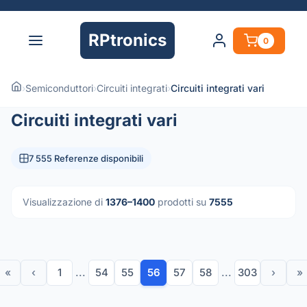
RPtronics
0
›
Semiconduttori
›
Circuiti integrati
›
Circuiti integrati vari
Circuiti integrati vari
7 555 Referenze disponibili
Visualizzazione di
1376–1400
prodotti su
7555
«
‹
1
...
54
55
56
57
58
...
303
›
»