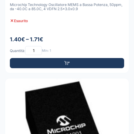
Microchip Technology Oscillatore MEMS a Bassa Potenza, 50ppm,
da -40.0C a 85.0C, 4 VDFN 2.5x3.0x0.9
Esaurito
1.40€ – 1.71€
Quantità:
Min: 1