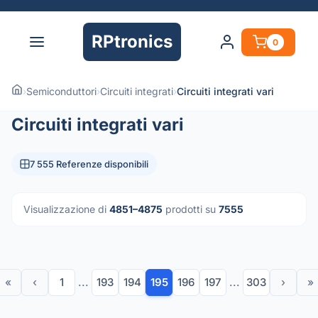
RPtronics
0
›
Semiconduttori
›
Circuiti integrati
›
Circuiti integrati vari
Circuiti integrati vari
7 555 Referenze disponibili
Visualizzazione di
4851–4875
prodotti su
7555
«
‹
1
...
193
194
195
196
197
...
303
›
»