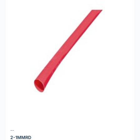
--
2-1MMRD