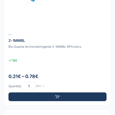
--
2-1MMBL
Blu Guaina termorestringente 2-1MMBL RPtronics
150
0.21€ – 0.78€
Quantità:
Min: 1