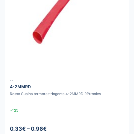
--
4-2MMRD
Rosso Guaina termorestringente 4-2MMRD RPtronics
25
0.33€ – 0.96€