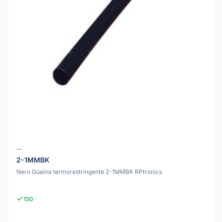
--
2-1MMBK
Nero Guaina termorestringente 2-1MMBK RPtronics
150