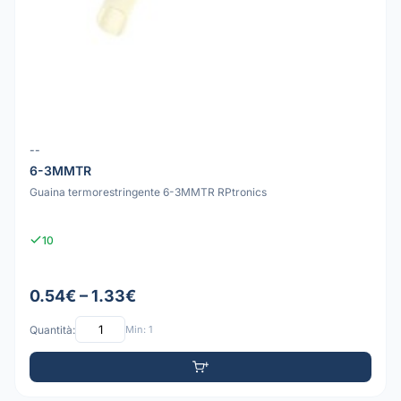
--
6-3MMTR
Guaina termorestringente 6-3MMTR RPtronics
10
0.54€ – 1.33€
Quantità:
Min: 1