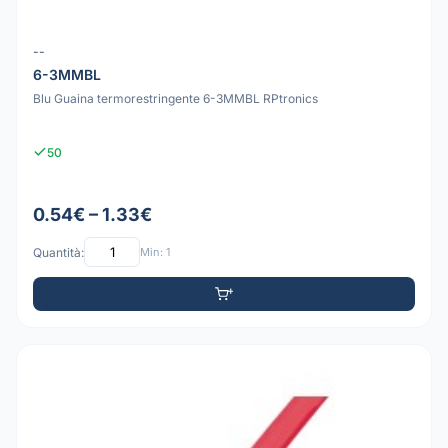
--
6-3MMBL
Blu Guaina termorestringente 6-3MMBL RPtronics
50
0.54€ – 1.33€
Quantità:
Min: 1