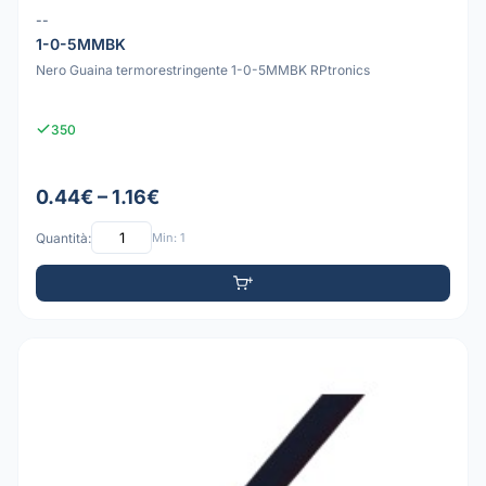
--
1-0-5MMBK
Nero Guaina termorestringente 1-0-5MMBK RPtronics
350
0.44€ – 1.16€
Quantità:
Min: 1