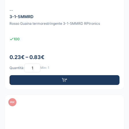
--
3-1-5MMRD
Rosso Guaina termorestringente 3-1-5MMRD RPtronics
100
0.23€ – 0.83€
Quantità:
Min: 1
PDF