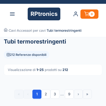
RPtronics
0
›
Cavi
›
Accessori per cavi
›
Tubi termorestringenti
Tubi termorestringenti
212 Referenze disponibili
Visualizzazione di
1–25
prodotti su
212
«
‹
1
2
3
...
9
›
»