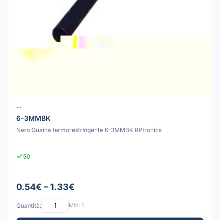
--
6-3MMBK
Nero Guaina termorestringente 6-3MMBK RPtronics
50
0.54€ – 1.33€
Quantità:
Min: 1