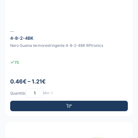
--
4-8-2-4BK
Nero Guaina termorestringente 4-8-2-4BK RPtronics
75
0.46€ – 1.21€
Quantità:
Min: 1