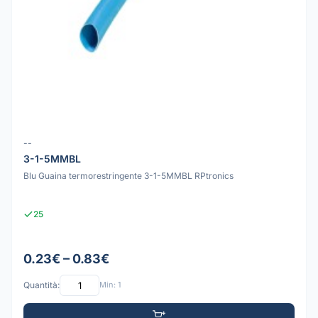
--
3-1-5MMBL
Blu Guaina termorestringente 3-1-5MMBL RPtronics
25
0.23€ – 0.83€
Quantità:
Min: 1