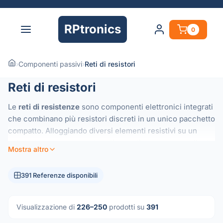
RPtronics
0
›
Componenti passivi
›
Reti di resistori
Reti di resistori
Le
reti di resistenze
sono componenti elettronici integrati
che combinano più resistori discreti in un unico pacchetto
compatto. Alloggiando diversi elementi resistivi su un
substrato comune, queste reti garantiscono un eccellente
Mostra altro
tracciamento termico
e
rapporti di resistenza
ad alta
precisione, difficili da ottenere con componenti
391 Referenze disponibili
individuali.
Sono essenziali per applicazioni che richiedono
prestazioni costanti su più canali, come:
Visualizzazione di
226–250
prodotti su
391
Partitori di Tensione:
Mantenimento di rapporti di