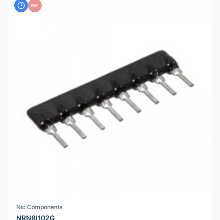
PDF
Nic Components
NRN8I102G