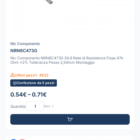
Nic Components
NRN6C473G
Nic Components NRN6C473G SIL6 Rete di Resistenze Fisse 47k
Ohm ±2% Tolleranza Passo 2,54mm Montaggio
Ultimi pezzi!: 4622
Confezione da 5 pezzi
0.54€ – 0.71€
Quantità:
Min: 1