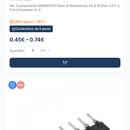
Nic Components NRN8I102G Rete di Resistenze SIL8 1kOhm ±2% a
Foro Passante 4x2
Ultimi pezzi!: 3831
Confezione da 5 pezzi
0.45€ – 0.74€
Quantità:
Min: 1
PDF