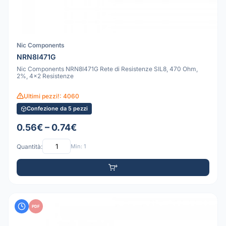
Nic Components
NRN8I471G
Nic Components NRN8I471G Rete di Resistenze SIL8, 470 Ohm,
2%, 4x2 Resistenze
Ultimi pezzi!: 4060
Confezione da 5 pezzi
0.56€ – 0.74€
Quantità:
Min: 1
PDF