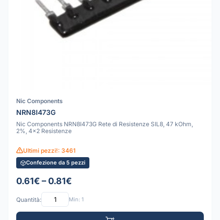
Nic Components
NRN8I473G
Nic Components NRN8I473G Rete di Resistenze SIL8, 47 kOhm,
2%, 4x2 Resistenze
Ultimi pezzi!: 3461
Confezione da 5 pezzi
0.61€ – 0.81€
Quantità:
Min: 1