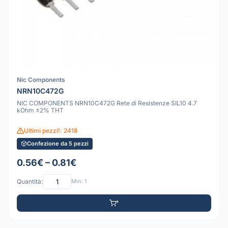
Nic Components
NRN10C472G
NIC COMPONENTS NRN10C472G Rete di Resistenze SIL10 4.7
kOhm ±2% THT
Ultimi pezzi!: 2418
Confezione da 5 pezzi
0.56€ – 0.81€
Quantità:
Min: 1