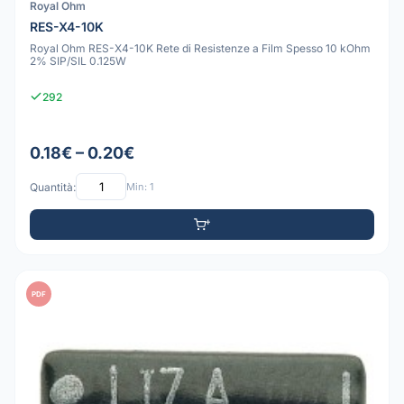
Royal Ohm
RES-X4-10K
Royal Ohm RES-X4-10K Rete di Resistenze a Film Spesso 10 kOhm
2% SIP/SIL 0.125W
292
0.18€ – 0.20€
Quantità:
Min: 1
PDF