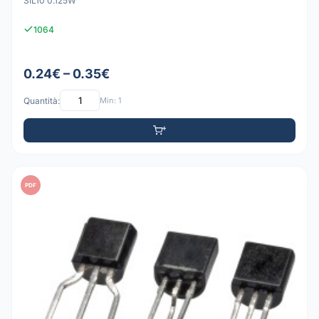
SIL10 0.125W
1064
0.24€ – 0.35€
Quantità:
Min: 1
PDF