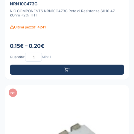
NRN10C473G
NIC COMPONENTS NRN10C473G Rete di Resistenze SIL10 47
kOhm ±2% THT
Ultimi pezzi!: 4241
0.15€ – 0.20€
Quantità:
Min: 1
PDF