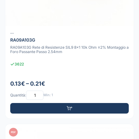
--
RA09A103G
RA09A103G Rete di Resistenze SIL9 8x1 10k Ohm ±2% Montaggio a
Foro Passante Passo 2.54mm
3622
0.13€ – 0.21€
Quantità:
Min: 1
PDF