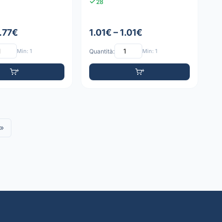
28
1.77€
1.01€ – 1.01€
Min: 1
Quantità:
Min: 1
»