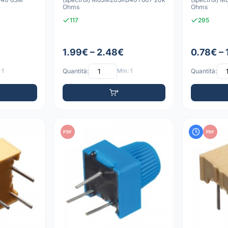
Ohms
Ohms
117
295
1.99€ – 2.48€
0.78€ – 
 1
Quantità:
Min: 1
Quantità:
PDF
PDF