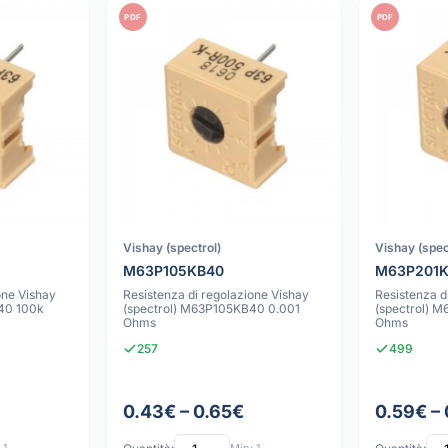
PDF
PDF
Vishay (spectrol)
Vishay (spec
M63P105KB40
M63P201
one Vishay
Resistenza di regolazione Vishay
Resistenza d
40 100k
(spectrol) M63P105KB40 0.001
(spectrol) 
Ohms
Ohms
257
499
0.43€ – 0.65€
0.59€ –