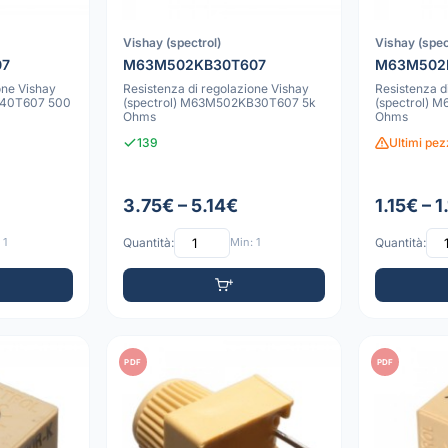
Vishay (spectrol)
Vishay (spec
07
M63M502KB30T607
M63M502
one Vishay
Resistenza di regolazione Vishay
Resistenza d
B40T607 500
(spectrol) M63M502KB30T607 5k
(spectrol)
Ohms
Ohms
139
Ultimi pezz
3.75€ – 5.14€
1.15€ – 1
 1
Quantità:
Min: 1
Quantità:
PDF
PDF