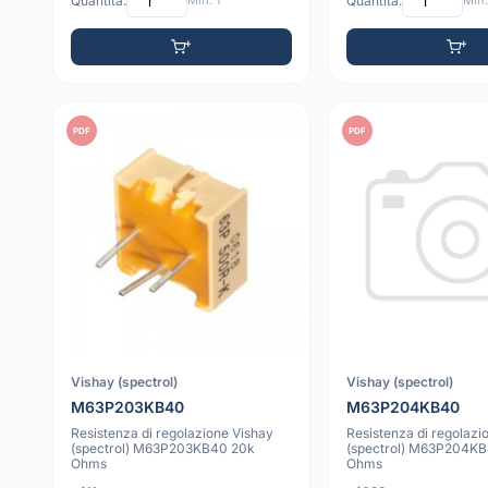
Quantità:
Min: 1
Quantità:
Min:
PDF
PDF
Vishay (spectrol)
Vishay (spectrol)
M63P203KB40
M63P204KB40
Resistenza di regolazione Vishay
Resistenza di regolazi
(spectrol) M63P203KB40 20k
(spectrol) M63P204K
Ohms
Ohms