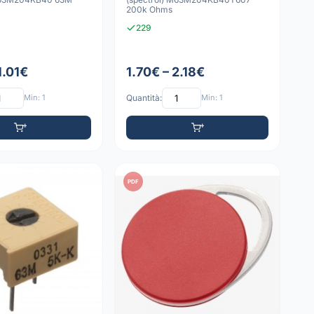
200k Ohms
229
1.01€
1.70€ – 2.18€
Min: 1
Quantità:
Min: 1
PDF