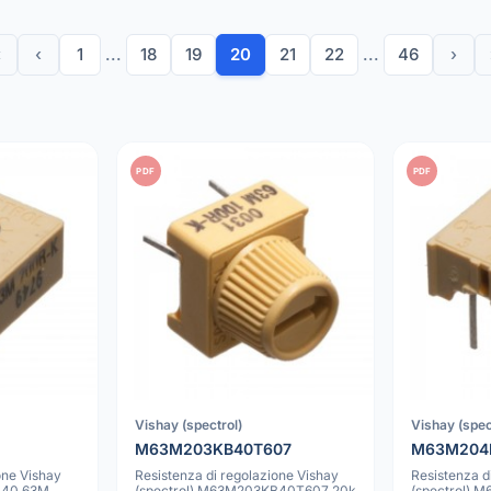
«
‹
1
...
18
19
20
21
22
...
46
›
PDF
PDF
Vishay (spectrol)
Vishay (spec
M63M203KB40T607
M63M204
one Vishay
Resistenza di regolazione Vishay
Resistenza d
B40 63M
(spectrol) M63M203KB40T607 20k
(spectrol)