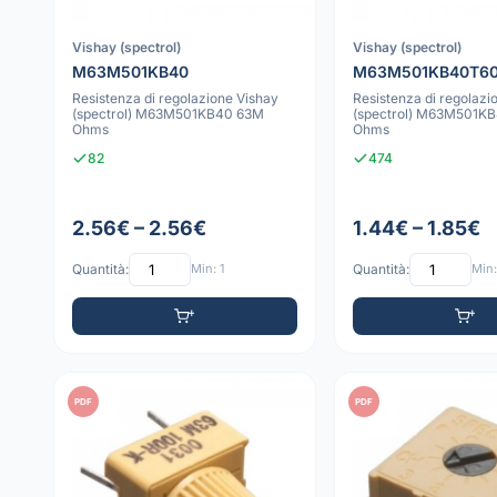
Vishay (spectrol)
Vishay (spectrol)
M63M501KB40
M63M501KB40T6
Resistenza di regolazione Vishay
Resistenza di regolazi
(spectrol) M63M501KB40 63M
(spectrol) M63M501K
Ohms
Ohms
82
474
2.56€ – 2.56€
1.44€ – 1.85€
Quantità:
Min: 1
Quantità:
Min:
PDF
PDF