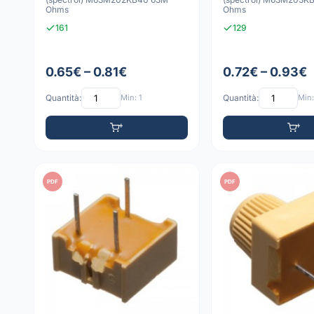
Ohms
Ohms
161
129
0.65€ – 0.81€
0.72€ – 0.93€
Quantità:
Min: 1
Quantità:
Min:
PDF
PDF