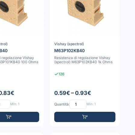
trol)
Vishay (spectrol)
B40
M63P102KB40
i regolazione Vishay
Resistenza di regolazione Vishay
M63P101KB40 100 Ohms
(spectrol) M63P102KB40 1k Ohms
126
 0.83€
0.59€ – 0.93€
Min: 1
Quantità:
Min: 1