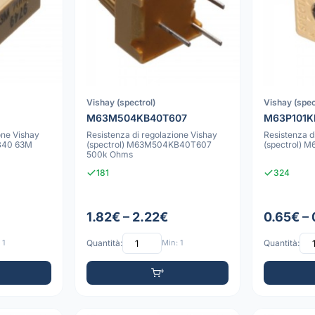
Vishay (spectrol)
Vishay (spec
M63M504KB40T607
M63P101K
one Vishay
Resistenza di regolazione Vishay
Resistenza d
B40 63M
(spectrol) M63M504KB40T607
(spectrol) 
500k Ohms
181
324
1.82€ – 2.22€
0.65€ –
 1
Quantità:
Min: 1
Quantità: