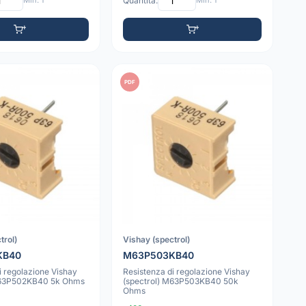
Min: 1
Quantità:
Min: 1
PDF
trol)
Vishay (spectrol)
KB40
M63P503KB40
i regolazione Vishay
Resistenza di regolazione Vishay
M63P502KB40 5k Ohms
(spectrol) M63P503KB40 50k
Ohms