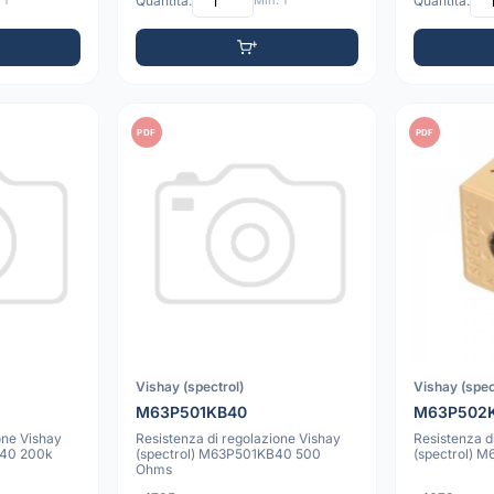
 1
Quantità:
Min: 1
Quantità:
PDF
PDF
Vishay (spectrol)
Vishay (spec
M63P501KB40
M63P502
one Vishay
Resistenza di regolazione Vishay
Resistenza d
B40 200k
(spectrol) M63P501KB40 500
(spectrol) 
Ohms