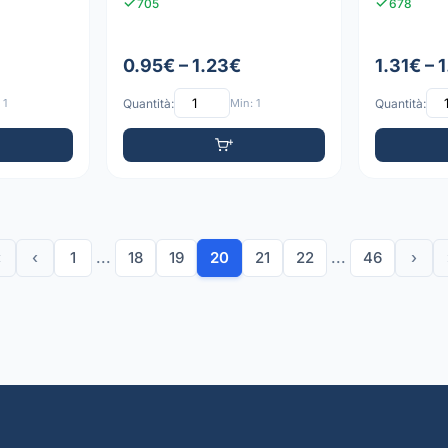
705
678
0.95€ – 1.23€
1.31€ – 
 1
Quantità:
Min: 1
Quantità:
«
‹
1
...
18
19
20
21
22
...
46
›