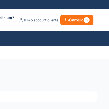
di aiuto?
Carrello
Il mio account cliente
0