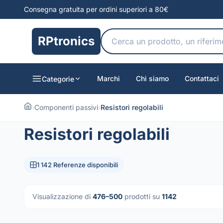
Consegna gratuita per ordini superiori a 80€
RPtronics
Marchi
Chi siamo
Contattaci
Categorie
›
Componenti passivi
›
Resistori regolabili
Resistori regolabili
1 142 Referenze disponibili
Visualizzazione di
476–500
prodotti su
1142