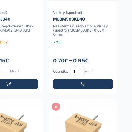
trol)
Vishay (spectrol)
KB40
M63M503KB40
i regolazione Vishay
Resistenza di regolazione Vishay
 M63M502KB40 63M
(spectrol) M63M503KB40 63M
Ohms
i!: 2
53
.15€
0.70€ – 0.95€
Min: 1
Quantità:
Min: 1
PDF