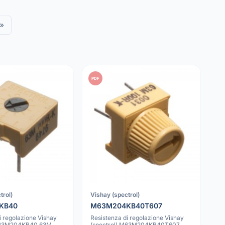
»
PDF
trol)
Vishay (spectrol)
KB40
M63M204KB40T607
i regolazione Vishay
Resistenza di regolazione Vishay
 M63M204KB40 63M
(spectrol) M63M204KB40T607