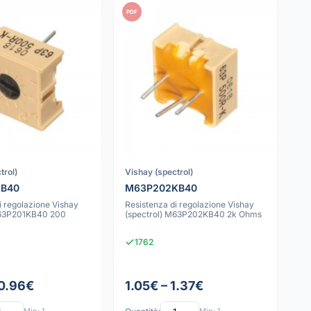
PDF
trol)
Vishay (spectrol)
KB40
M63P202KB40
i regolazione Vishay
Resistenza di regolazione Vishay
M63P201KB40 200
(spectrol) M63P202KB40 2k Ohms
1762
 0.96€
1.05€ – 1.37€