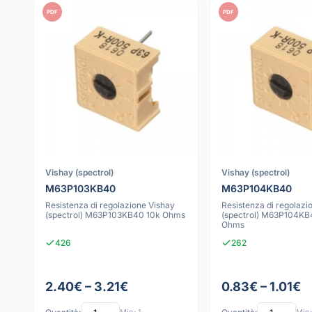
PDF
PDF
Vishay (spectrol)
Vishay (spectrol)
M63P103KB40
M63P104KB40
Resistenza di regolazione Vishay
Resistenza di regolazi
(spectrol) M63P103KB40 10k Ohms
(spectrol) M63P104KB
Ohms
426
262
2.40€ – 3.21€
0.83€ – 1.01€