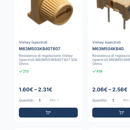
Vishay (spectrol)
Vishay (spectrol)
M63M503KB40T607
M63M504KB40
Resistenza di regolazione Vishay
Resistenza di regolazi
(spectrol) M63M503KB40T607 50k
(spectrol) M63M504K
Ohms
Ohms
213
419
1.60€ – 2.31€
2.06€ – 2.56€
Quantità:
Min: 1
Quantità:
Min: