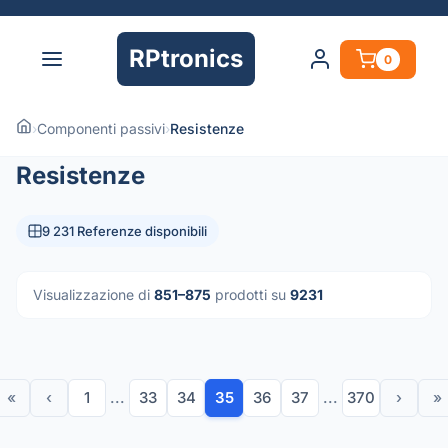
RPtronics
0
›
Componenti passivi
›
Resistenze
Resistenze
9 231 Referenze disponibili
Visualizzazione di
851–875
prodotti su
9231
«
‹
1
...
33
34
35
36
37
...
370
›
»