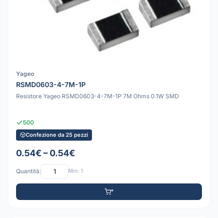
Yageo
RSMD0603-4-7M-1P
Resistore Yageo RSMD0603-4-7M-1P 7M Ohms 0.1W SMD
500
Confezione da 25 pezzi
0.54€ – 0.54€
Quantità:
Min: 1