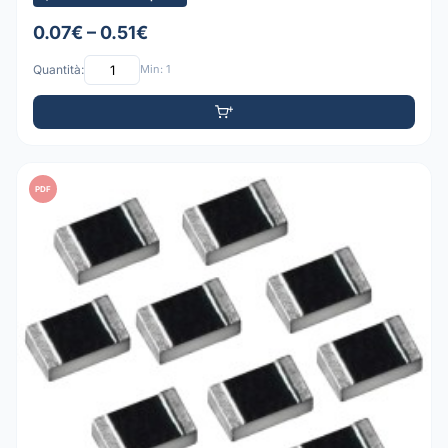
0.07€ – 0.51€
Quantità:
Min: 1
PDF