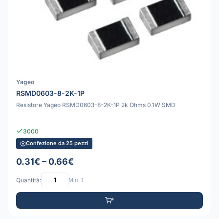
Yageo
RSMD0603-8-2K-1P
Resistore Yageo RSMD0603-8-2K-1P 2k Ohms 0.1W SMD
3000
Confezione da 25 pezzi
0.31€ – 0.66€
Quantità:
Min: 1