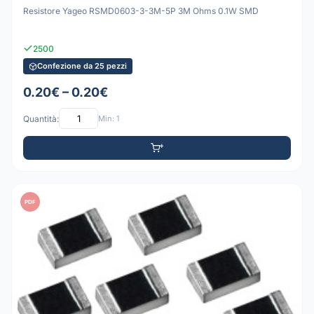
Resistore Yageo RSMD0603-3-3M-5P 3M Ohms 0.1W SMD
2500
Confezione da 25 pezzi
0.20€ – 0.20€
Quantità:
Min: 1
PDF