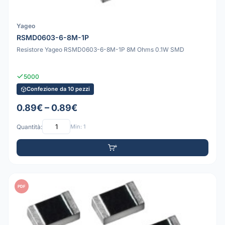
Yageo
RSMD0603-6-8M-1P
Resistore Yageo RSMD0603-6-8M-1P 8M Ohms 0.1W SMD
5000
Confezione da 10 pezzi
0.89€ – 0.89€
Quantità:
Min: 1
PDF