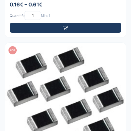
0.16€ – 0.61€
Quantità:
Min: 1
PDF