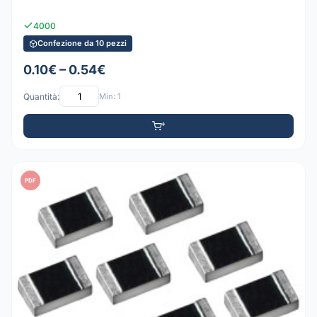
4000
Confezione da 10 pezzi
0.10€ – 0.54€
Quantità:
Min: 1
PDF