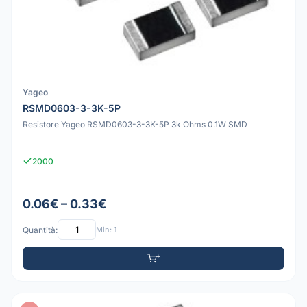
Yageo
RSMD0603-3-3K-5P
Resistore Yageo RSMD0603-3-3K-5P 3k Ohms 0.1W SMD
2000
0.06€ – 0.33€
Quantità:
Min: 1