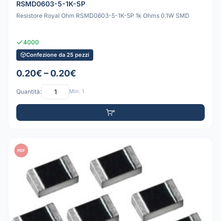
RSMD0603-5-1K-5P
Resistore Royal Ohm RSMD0603-5-1K-5P 1k Ohms 0.1W SMD
4000
Confezione da 25 pezzi
0.20€ – 0.20€
Quantità:
Min: 1
PDF