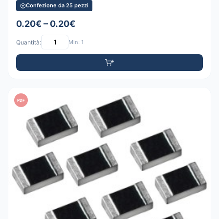
Confezione da 25 pezzi
0.20€ – 0.20€
Quantità:
Min: 1
PDF