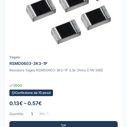
Yageo
RSMD0603-3K3-1P
Resistore Yageo RSMD0603-3K3-1P 3.3k Ohms 0.1W SMD
2000
Confezione da 10 pezzi
0.13€ – 0.57€
Quantità:
Min: 1