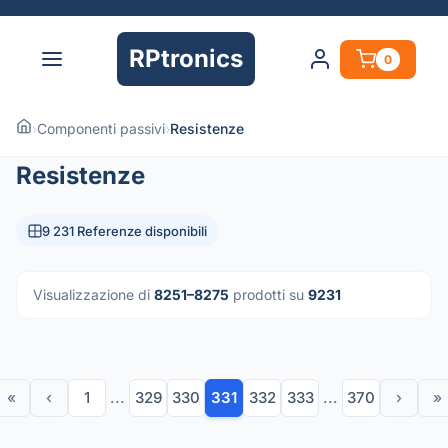
RPtronics
0
›
Componenti passivi
›
Resistenze
Resistenze
9 231 Referenze disponibili
Visualizzazione di
8251–8275
prodotti su
9231
«
‹
1
...
329
330
331
332
333
...
370
›
»