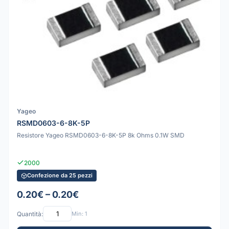
Yageo
RSMD0603-6-8K-5P
Resistore Yageo RSMD0603-6-8K-5P 8k Ohms 0.1W SMD
2000
Confezione da 25 pezzi
0.20€ – 0.20€
Quantità:
Min: 1