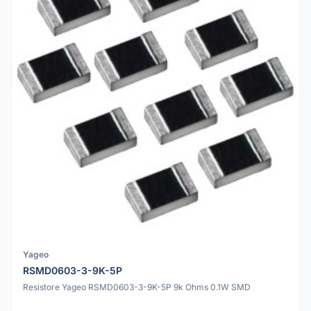
Yageo
RSMD0603-3-9K-5P
Resistore Yageo RSMD0603-3-9K-5P 9k Ohms 0.1W SMD