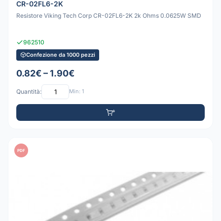
CR-02FL6-2K
Resistore Viking Tech Corp CR-02FL6-2K 2k Ohms 0.0625W SMD
962510
Confezione da 1000 pezzi
0.82€ – 1.90€
Quantità:
Min: 1
PDF