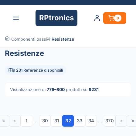
RPtronics
0
›
Componenti passivi
›
Resistenze
Resistenze
9 231 Referenze disponibili
Visualizzazione di
776–800
prodotti su
9231
«
‹
1
...
30
31
32
33
34
...
370
›
»