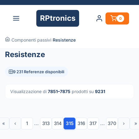
RPtronics
0
›
Componenti passivi
›
Resistenze
Resistenze
9 231 Referenze disponibili
Visualizzazione di
7851–7875
prodotti su
9231
«
‹
1
...
313
314
315
316
317
...
370
›
»