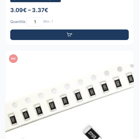
3.09€ – 3.37€
Quantità:
Min: 1
PDF