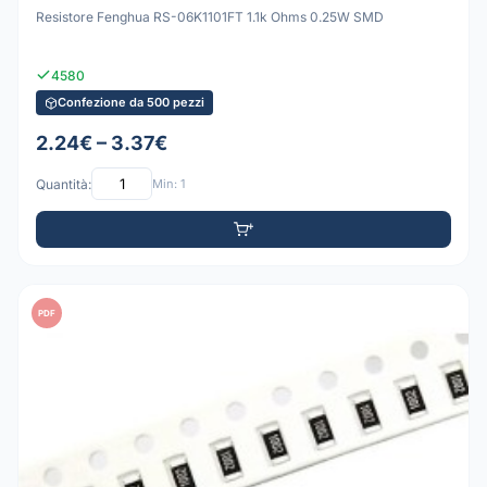
Resistore Fenghua RS-06K1101FT 1.1k Ohms 0.25W SMD
4580
Confezione da 500 pezzi
2.24€ – 3.37€
Quantità:
Min: 1
PDF