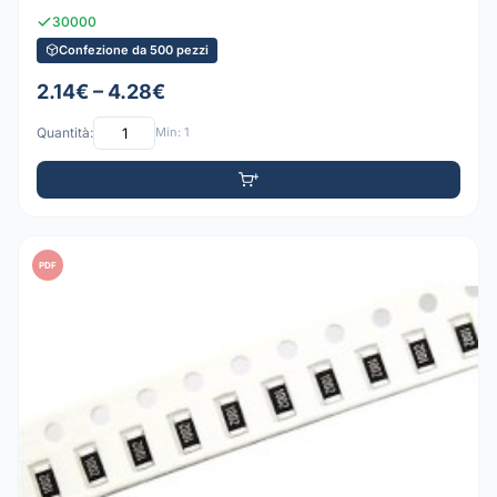
30000
Confezione da 500 pezzi
2.14€ – 4.28€
Quantità:
Min: 1
PDF