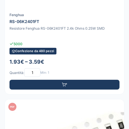
Fenghua
RS-06K2401FT
Resistore Fenghua RS-06K2401FT 2.4k Ohms 0.25W SMD
5000
Confezione da 480 pezzi
1.93€ – 3.59€
Quantità:
Min: 1
PDF