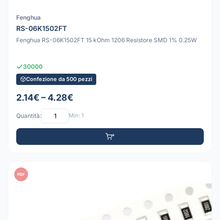
Fenghua
RS-06K1502FT
Fenghua RS-06K1502FT 15 kOhm 1206 Resistore SMD 1% 0.25W
30000
Confezione da 500 pezzi
2.14€ – 4.28€
Quantità:
Min: 1
PDF