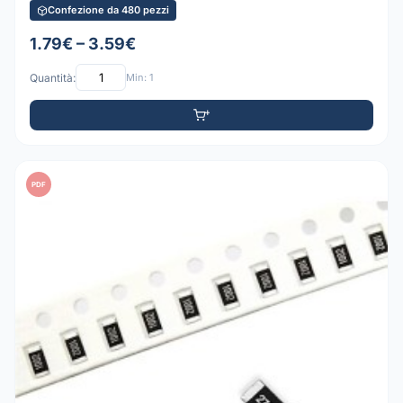
Confezione da 480 pezzi
1.79€ – 3.59€
Quantità:
Min: 1
PDF