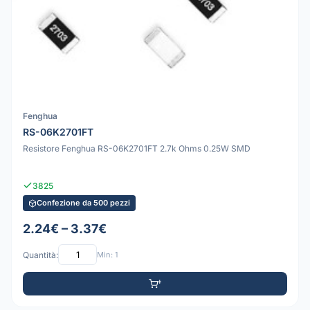
Fenghua
RS-06K2701FT
Resistore Fenghua RS-06K2701FT 2.7k Ohms 0.25W SMD
3825
Confezione da 500 pezzi
2.24€ – 3.37€
Quantità:
Min: 1