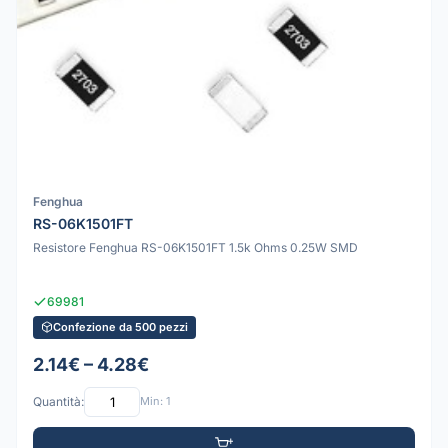
Fenghua
RS-06K1501FT
Resistore Fenghua RS-06K1501FT 1.5k Ohms 0.25W SMD
69981
Confezione da 500 pezzi
2.14€ – 4.28€
Quantità:
Min: 1