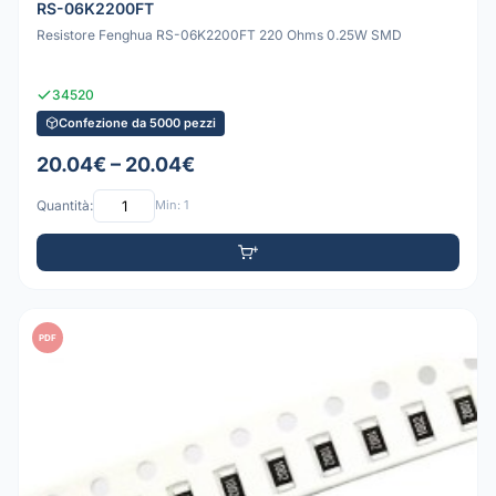
RS-06K2200FT
Resistore Fenghua RS-06K2200FT 220 Ohms 0.25W SMD
34520
Confezione da 5000 pezzi
20.04€ – 20.04€
Quantità:
Min: 1
PDF