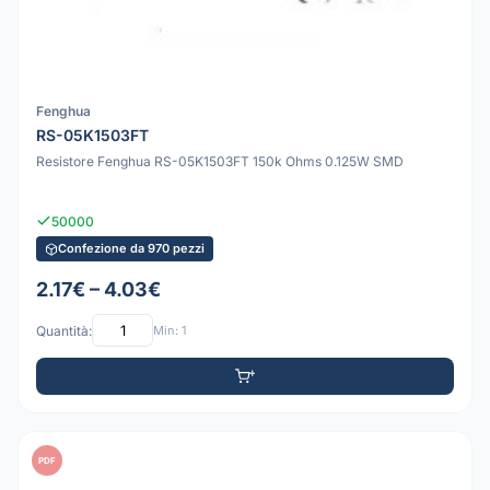
Fenghua
RS-05K1503FT
Resistore Fenghua RS-05K1503FT 150k Ohms 0.125W SMD
50000
Confezione da 970 pezzi
2.17€ – 4.03€
Quantità:
Min: 1
PDF