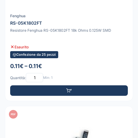
Fenghua
RS-05K1802FT
Resistore Fenghua RS-05K1802FT 18k Ohms 0.125W SMD
Esaurito
Confezione da 25 pezzi
0.11€ – 0.11€
Quantità:
Min: 1
PDF