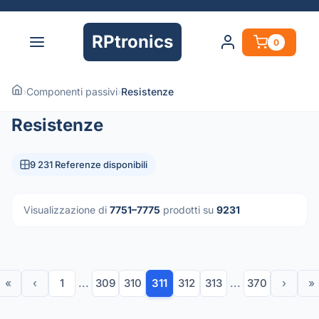
RPtronics
0
›
Componenti passivi
›
Resistenze
Resistenze
9 231 Referenze disponibili
Visualizzazione di
7751–7775
prodotti su
9231
«
‹
1
...
309
310
311
312
313
...
370
›
»