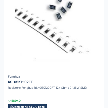
Fenghua
RS-05K1202FT
Resistore Fenghua RS-05K1202FT 12k Ohms 0.125W SMD
58940
Confezione da 970 pezzi