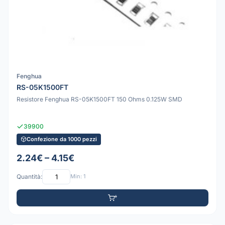
Fenghua
RS-05K1500FT
Resistore Fenghua RS-05K1500FT 150 Ohms 0.125W SMD
39900
Confezione da 1000 pezzi
2.24€ – 4.15€
Quantità:
Min: 1