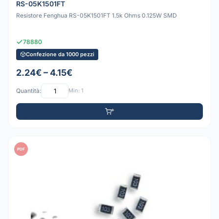
RS-05K1501FT
Resistore Fenghua RS-05K1501FT 1.5k Ohms 0.125W SMD
78880
Confezione da 1000 pezzi
2.24€ – 4.15€
Quantità:
Min: 1
PDF