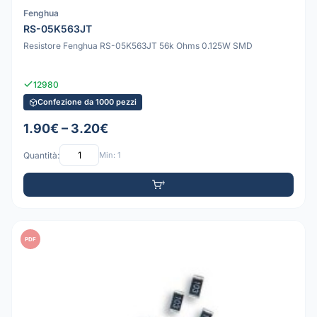
Fenghua
RS-05K563JT
Resistore Fenghua RS-05K563JT 56k Ohms 0.125W SMD
12980
Confezione da 1000 pezzi
1.90€ – 3.20€
Quantità:
Min: 1
PDF