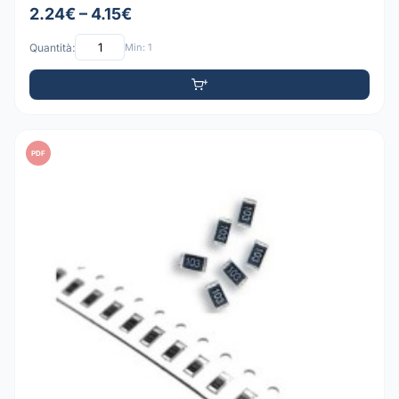
2.24€ – 4.15€
Quantità:
Min: 1
PDF