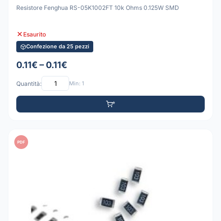
Resistore Fenghua RS-05K1002FT 10k Ohms 0.125W SMD
Esaurito
Confezione da 25 pezzi
0.11€ – 0.11€
Quantità:
Min: 1
PDF