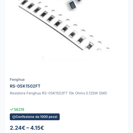
Fenghua
RS-05K1502FT
Resistore Fenghua RS-05K1502FT 15k Ohms 0.125W SMD
56219
Confezione da 1000 pezzi
2.24€ – 4.15€