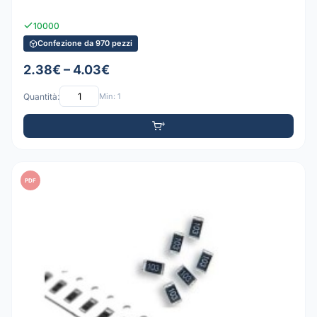
10000
Confezione da 970 pezzi
2.38€ – 4.03€
Quantità:
Min: 1
PDF