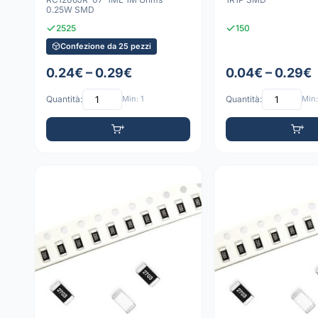
0.25W SMD
2525
150
Confezione da 25 pezzi
0.24€ – 0.29€
0.04€ – 0.29€
Quantità:
Min: 1
Quantità:
Min: