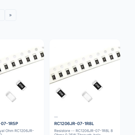
»
--
-07-1R5P
RC1206JR-07-1R8L
oyal Ohm RC1206JR-
Resistore -- RC1206JR-07-1R8L 8
MD
Ohms 0.25W Through-hole