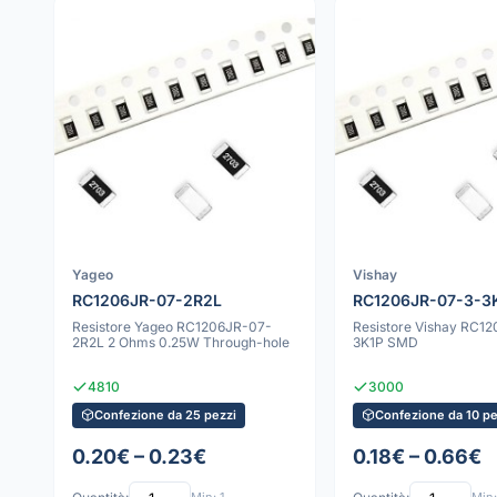
Yageo
Vishay
RC1206JR-07-2R2L
RC1206JR-07-3-3
Resistore Yageo RC1206JR-07-
Resistore Vishay RC1
2R2L 2 Ohms 0.25W Through-hole
3K1P SMD
4810
3000
Confezione da 25 pezzi
Confezione da 10 pe
0.20€ – 0.23€
0.18€ – 0.66€