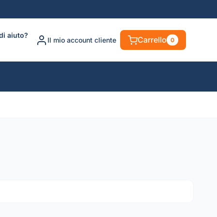
di aiuto?
Carrello
Il mio account cliente
0