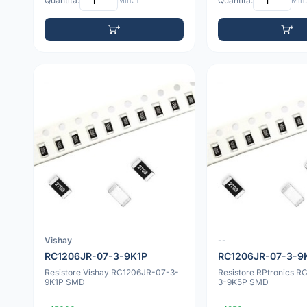
Quantità:
Min: 1
Quantità:
Min:
Vishay
--
RC1206JR-07-3-9K1P
RC1206JR-07-3-9
Resistore Vishay RC1206JR-07-3-
Resistore RPtronics 
9K1P SMD
3-9K5P SMD