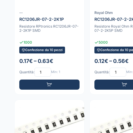
--
Royal Ohm
RC1206JR-07-2-2K1P
RC1206JR-07-2-2
Resistore RPtronics RC1206JR-07-
Resistore Royal Ohm 
2-2K1P SMD
07-2-2K5P SMD
1000
5000
Confezione da 10 pezzi
Confezione da 10 pe
0.17€ – 0.63€
0.12€ – 0.56€
Quantità:
Min: 1
Quantità:
Min: