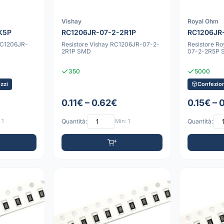
Vishay
Royal Ohm
K5P
RC1206JR-07-2-2R1P
RC1206JR
RC1206JR-
Resistore Vishay RC1206JR-07-2-
Resistore R
2R1P SMD
07-2-2R5P
350
5000
zzi
Confezion
0.11€ – 0.62€
0.15€ – 
 1
Quantità:
Min: 1
Quantità: