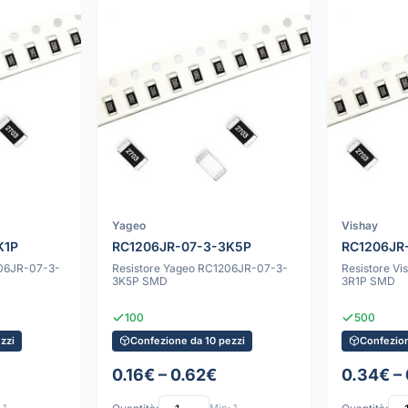
Yageo
Vishay
K1P
RC1206JR-07-3-3K5P
RC1206JR
206JR-07-3-
Resistore Yageo RC1206JR-07-3-
Resistore V
3K5P SMD
3R1P SMD
100
500
zzi
Confezione da 10 pezzi
Confezion
0.16€ – 0.62€
0.34€ –