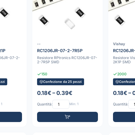
--
Vishay
R1P
RC1206JR-07-2-7R5P
RC1206JR
206JR-07-2-
Resistore RPtronics RC1206JR-07-
Resistore V
2-7R5P SMD
2K1P SMD
150
2000
zzi
Confezione da 25 pezzi
Confezion
0.18€ – 0.39€
0.18€ – 
 1
Quantità:
Min: 1
Quantità: