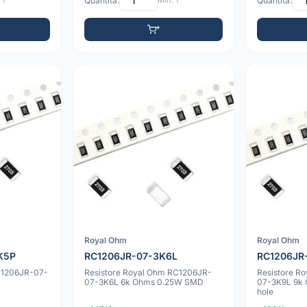
 1
Quantità:
Min: 1
Quantità:
Royal Ohm
Royal Ohm
K5P
RC1206JR-07-3K6L
RC1206JR
RC1206JR-07-
Resistore Royal Ohm RC1206JR-
Resistore R
07-3K6L 6k Ohms 0.25W SMD
07-3K9L 9k
hole