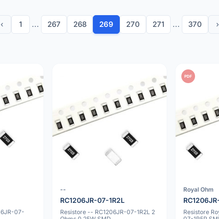
‹
1
...
267
268
269
270
271
...
370
›
PDF
--
Royal Ohm
RC1206JR-07-1R2L
RC1206JR
06JR-07-
Resistore -- RC1206JR-07-1R2L 2
Resistore R
Ohms 0.25W SMD
07-1R5P S