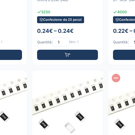
5230
4000
Confezione da 25 pezzi
Confezion
0.24€ – 0.24€
0.22€ –
 1
Quantità:
Min: 1
Quantità:
PDF