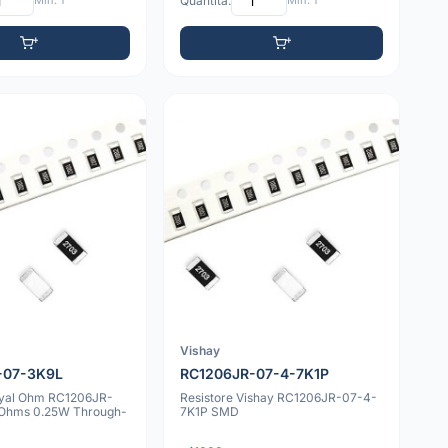
Min: 1
Quantità:
Min: 1
Vishay
-07-3K9L
RC1206JR-07-4-7K1P
oyal Ohm RC1206JR-
Resistore Vishay RC1206JR-07-4-
 Ohms 0.25W Through-
7K1P SMD