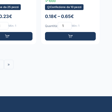
1000
e da 25 pezzi
Confezione da 10 pezzi
 0.23€
0.18€ – 0.65€
Min: 1
Quantità:
Min: 1
»