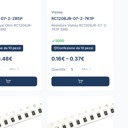
Vishay
-07-2-2R5P
RC1206JR-07-2-7K1P
oyal Ohm RC1206JR-
Resistore Vishay RC1206JR-07-2-
 SMD
7K1P SMD
5000
e da 10 pezzi
Confezione da 10 pezzi
0.48€
0.16€ – 0.37€
Min: 1
Quantità:
Min: 1