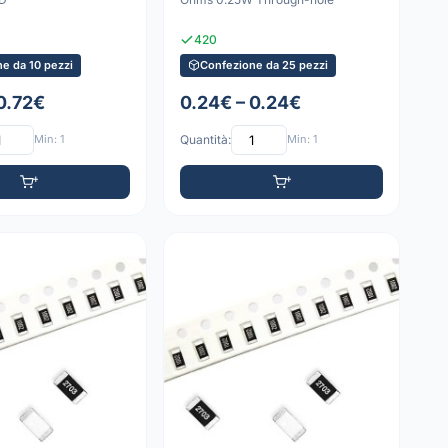
420
e da 10 pezzi
Confezione da 25 pezzi
 0.72€
0.24€ – 0.24€
Min: 1
Quantità:
Min: 1