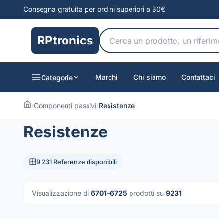
Consegna gratuita per ordini superiori a 80€
RPtronics
Marchi
Chi siamo
Contattaci
Categorie
›
Componenti passivi
›
Resistenze
Resistenze
9 231 Referenze disponibili
Visualizzazione di
6701–6725
prodotti su
9231