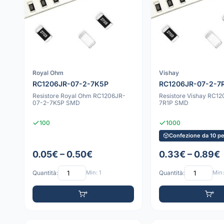
Royal Ohm
Vishay
RC1206JR-07-2-7K5P
RC1206JR-07-2-7
Resistore Royal Ohm RC1206JR-
Resistore Vishay RC1
07-2-7K5P SMD
7R1P SMD
100
1000
Confezione da 10 pe
0.05€ – 0.50€
0.33€ – 0.89€
Quantità:
Min: 1
Quantità:
Min: