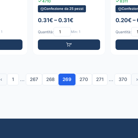
4710
8311
Confezione da 25 pezzi
Confezion
0.31€ – 0.31€
0.20€ –
 1
Quantità:
Min: 1
Quantità:
‹
1
...
267
268
269
270
271
...
370
›