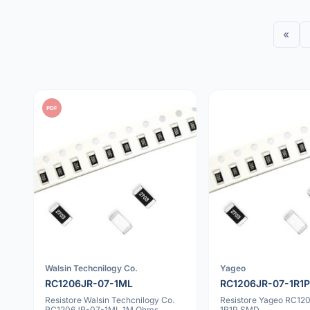
«
PDF
Walsin Techcnilogy Co.
Yageo
RC1206JR-07-1ML
RC1206JR-07-1R1P
Resistore Walsin Techcnilogy Co.
Resistore Yageo RC12
RC1206JR-07-1ML 1M Ohms
1R1P SMD