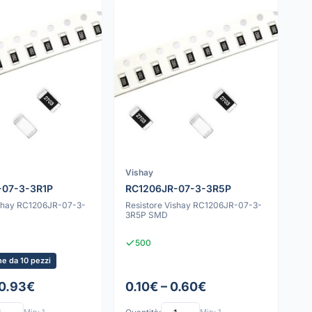
Vishay
-07-3-3R1P
RC1206JR-07-3-3R5P
ishay RC1206JR-07-3-
Resistore Vishay RC1206JR-07-3-
3R5P SMD
500
e da 10 pezzi
 0.93€
0.10€ – 0.60€