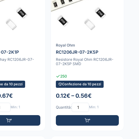
Royal Ohm
-07-2K1P
RC1206JR-07-2K5P
ishay RC1206JR-07-
Resistore Royal Ohm RC1206JR-
07-2K5P SMD
250
e da 10 pezzi
Confezione da 10 pezzi
0.67€
0.12€ – 0.56€
Min: 1
Quantità:
Min: 1