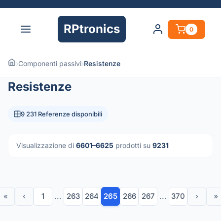
RPtronics
0
›
Componenti passivi
›
Resistenze
Resistenze
9 231 Referenze disponibili
Visualizzazione di
6601–6625
prodotti su
9231
«
‹
1
...
263
264
265
266
267
...
370
›
»