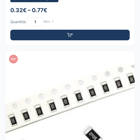
0.32€ – 0.77€
Quantità:
Min: 1
PDF