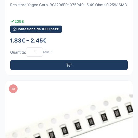
Resistore Yageo Corp. RC1206FR-075R49L 5.49 Ohms 0.25W SMD
2098
Confezione da 1000 pezzi
1.83€ – 2.45€
Quantità:
Min: 1
PDF