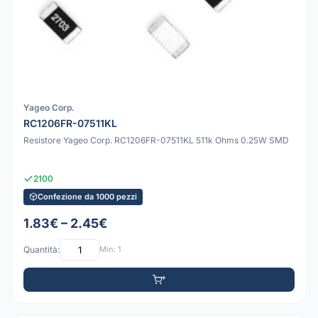
Yageo Corp.
RC1206FR-07511KL
Resistore Yageo Corp. RC1206FR-07511KL 511k Ohms 0.25W SMD
2100
Confezione da 1000 pezzi
1.83€ – 2.45€
Quantità:
Min: 1