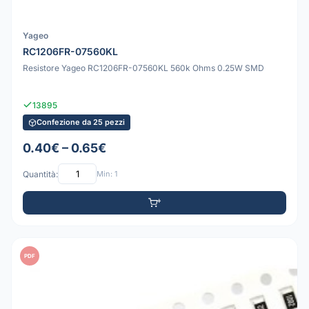
Yageo
RC1206FR-07560KL
Resistore Yageo RC1206FR-07560KL 560k Ohms 0.25W SMD
13895
Confezione da 25 pezzi
0.40€ – 0.65€
Quantità:
Min: 1
PDF