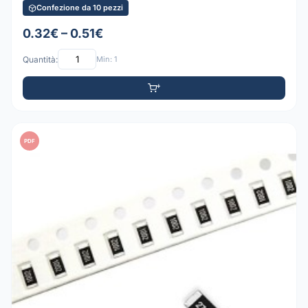
Confezione da 10 pezzi
0.32€ – 0.51€
Quantità:
Min: 1
PDF