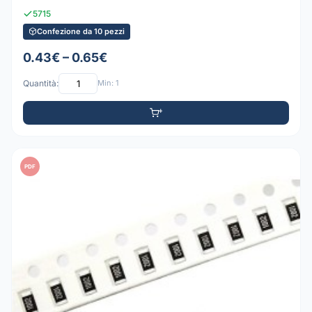
5715
Confezione da 10 pezzi
0.43€ – 0.65€
Quantità:
Min: 1
PDF