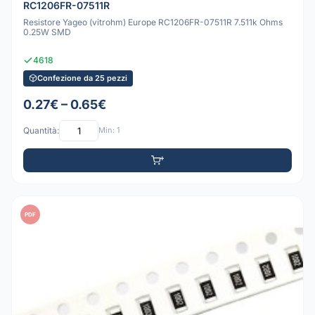
RC1206FR-07511R
Resistore Yageo (vitrohm) Europe RC1206FR-07511R 7.511k Ohms
0.25W SMD
4618
Confezione da 25 pezzi
0.27€ – 0.65€
Quantità:
Min: 1
PDF