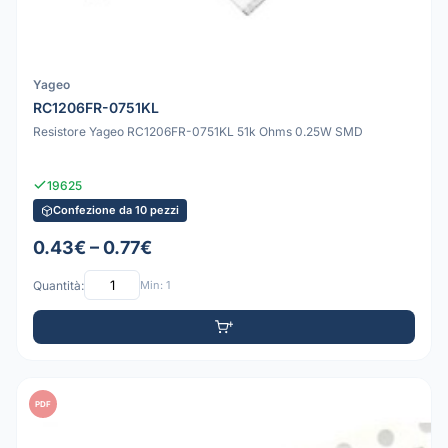
Yageo
RC1206FR-0751KL
Resistore Yageo RC1206FR-0751KL 51k Ohms 0.25W SMD
19625
Confezione da 10 pezzi
0.43€ – 0.77€
Quantità:
Min: 1
PDF