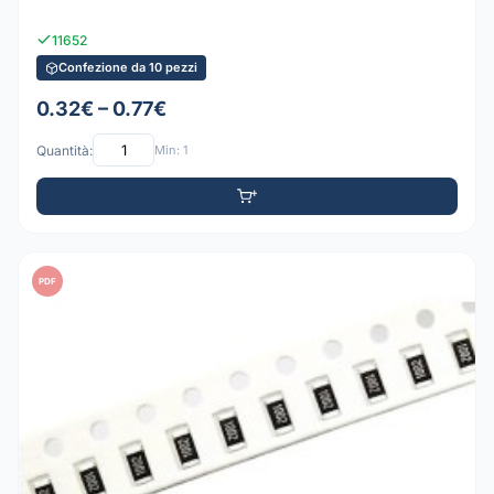
11652
Confezione da 10 pezzi
0.32€ – 0.77€
Quantità:
Min: 1
PDF