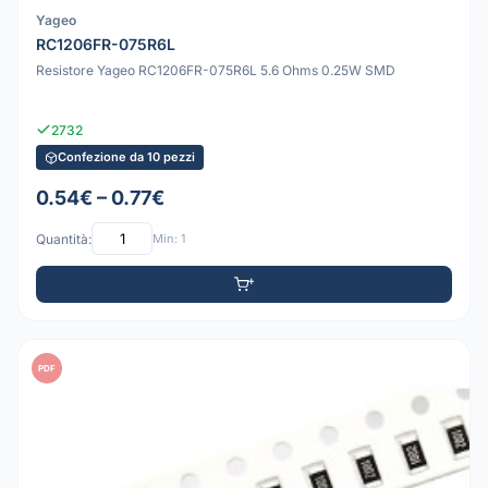
Yageo
RC1206FR-075R6L
Resistore Yageo RC1206FR-075R6L 5.6 Ohms 0.25W SMD
2732
Confezione da 10 pezzi
0.54€ – 0.77€
Quantità:
Min: 1
PDF