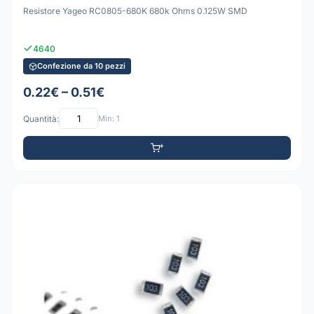
Resistore Yageo RC0805-680K 680k Ohms 0.125W SMD
4640
Confezione da 10 pezzi
0.22€ – 0.51€
Quantità:
Min: 1