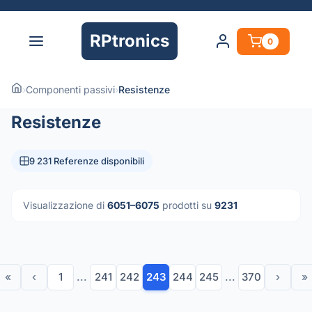
RPtronics
0
›
Componenti passivi
›
Resistenze
Resistenze
9 231 Referenze disponibili
Visualizzazione di
6051–6075
prodotti su
9231
«
‹
1
...
241
242
243
244
245
...
370
›
»