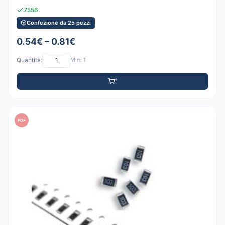
7556
Confezione da 25 pezzi
0.54€ – 0.81€
Quantità:
Min: 1
PDF