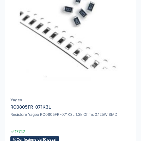
Yageo
RC0805FR-071K3L
Resistore Yageo RC0805FR-071K3L 1.3k Ohms 0.125W SMD
17747
Confezione da 10 pezzi