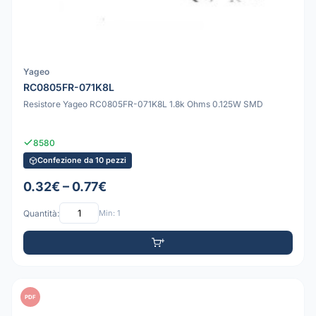
Yageo
RC0805FR-071K8L
Resistore Yageo RC0805FR-071K8L 1.8k Ohms 0.125W SMD
8580
Confezione da 10 pezzi
0.32€ – 0.77€
Quantità:
Min: 1
PDF