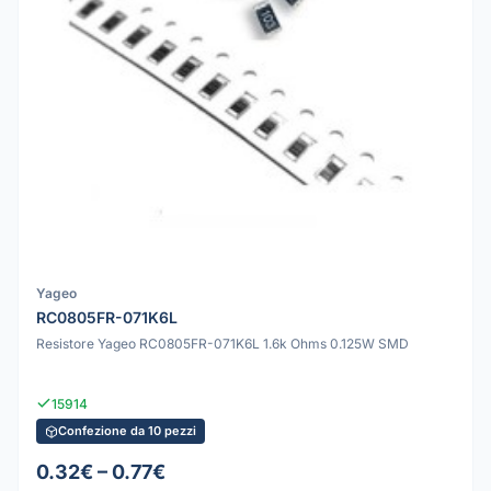
Yageo
RC0805FR-071K6L
Resistore Yageo RC0805FR-071K6L 1.6k Ohms 0.125W SMD
15914
Confezione da 10 pezzi
0.32€ – 0.77€