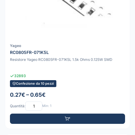
Yageo
RC0805FR-071K5L
Resistore Yageo RC0805FR-071K5L 1.5k Ohms 0.125W SMD
32893
Confezione da 10 pezzi
0.27€ – 0.65€
Quantità:
Min: 1