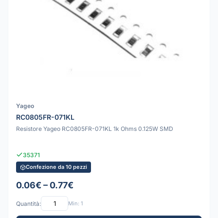
Yageo
RC0805FR-071KL
Resistore Yageo RC0805FR-071KL 1k Ohms 0.125W SMD
35371
Confezione da 10 pezzi
0.06€ – 0.77€
Quantità:
Min: 1