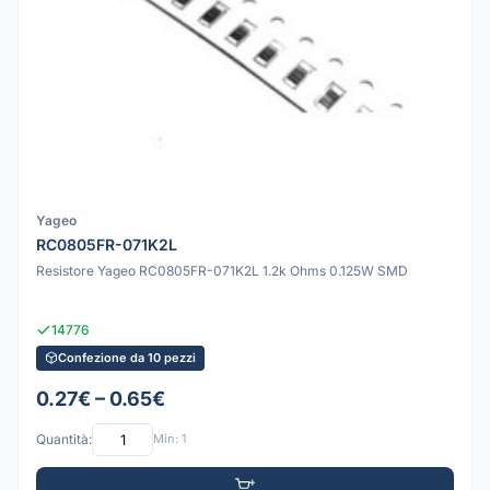
Yageo
RC0805FR-071K2L
Resistore Yageo RC0805FR-071K2L 1.2k Ohms 0.125W SMD
14776
Confezione da 10 pezzi
0.27€ – 0.65€
Quantità:
Min: 1