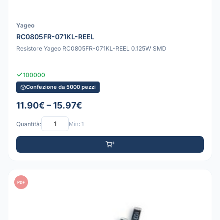
Yageo
RC0805FR-071KL-REEL
Resistore Yageo RC0805FR-071KL-REEL 0.125W SMD
100000
Confezione da 5000 pezzi
11.90€ – 15.97€
Quantità:
Min: 1
PDF