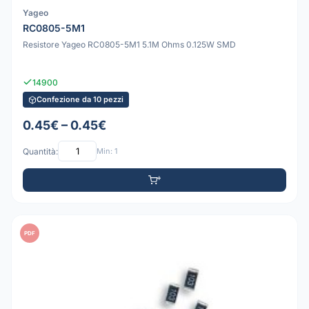
Yageo
RC0805-5M1
Resistore Yageo RC0805-5M1 5.1M Ohms 0.125W SMD
14900
Confezione da 10 pezzi
0.45€ – 0.45€
Quantità:
Min: 1
PDF