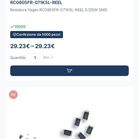
RC0805FR-071K5L-REEL
Resistore Yageo RC0805FR-071K5L-REEL 0.125W SMD
15000
Confezione da 5000 pezzi
29.23€ – 29.23€
Quantità:
Min: 1
PDF