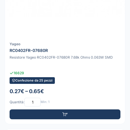
Yageo
RC0402FR-07680R
Resistore Yageo RC0402FR-07680R 7.68k Ohms 0.063W SMD
16629
Confezione da 25 pezzi
0.27€ – 0.65€
Quantità:
Min: 1