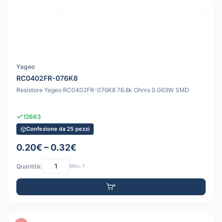
Yageo
RC0402FR-076K8
Resistore Yageo RC0402FR-076K8 76.8k Ohms 0.063W SMD
12663
Confezione da 25 pezzi
0.20€ – 0.32€
Quantità:
Min: 1