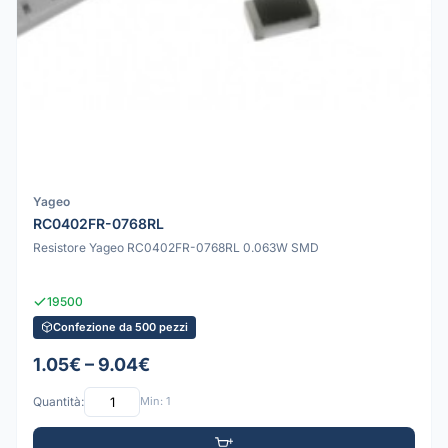
Yageo
RC0402FR-0768RL
Resistore Yageo RC0402FR-0768RL 0.063W SMD
19500
Confezione da 500 pezzi
1.05€ – 9.04€
Quantità:
Min: 1