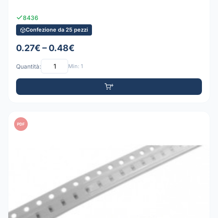
8436
Confezione da 25 pezzi
0.27€ – 0.48€
Quantità:
Min: 1
PDF