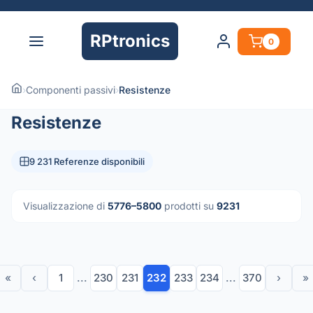
RPtronics
0
›
Componenti passivi
›
Resistenze
Resistenze
9 231 Referenze disponibili
Visualizzazione di
5776–5800
prodotti su
9231
«
‹
1
...
230
231
232
233
234
...
370
›
»