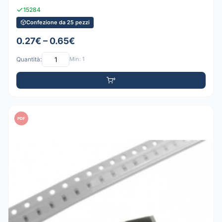
15284
Confezione da 25 pezzi
0.27€ – 0.65€
Quantità:
Min: 1
PDF