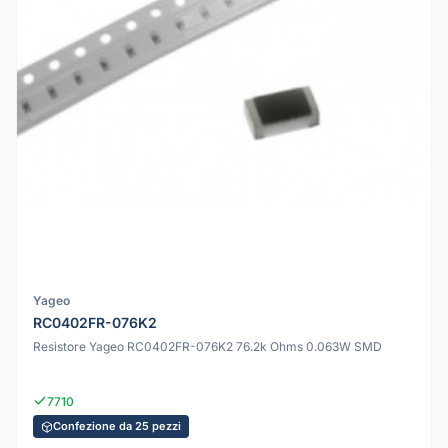
Yageo
RC0402FR-076K2
Resistore Yageo RC0402FR-076K2 76.2k Ohms 0.063W SMD
7710
Confezione da 25 pezzi