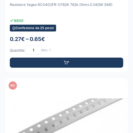
Resistore Yageo RC0402FR-0762K 762k Ohms 0.063W SMD
8800
Confezione da 25 pezzi
0.27€ – 0.65€
Quantità:
Min: 1
PDF