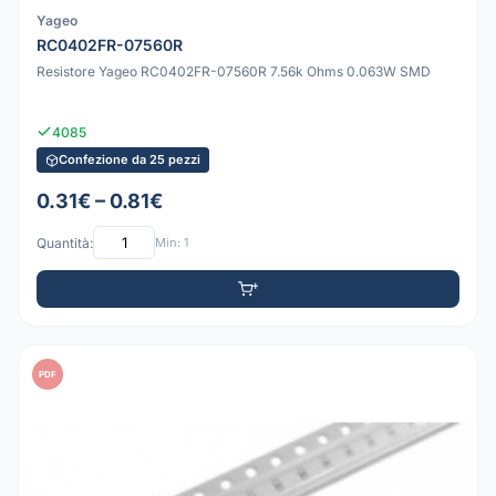
Yageo
RC0402FR-07560R
Resistore Yageo RC0402FR-07560R 7.56k Ohms 0.063W SMD
4085
Confezione da 25 pezzi
0.31€ – 0.81€
Quantità:
Min: 1
PDF