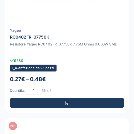
Yageo
RC0402FR-07750K
Resistore Yageo RC0402FR-07750K 7.75M Ohms 0.063W SMD
9580
Confezione da 25 pezzi
0.27€ – 0.48€
Quantità:
Min: 1
PDF