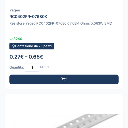
Yageo
RC0402FR-07680K
Resistore Yageo RC0402FR-07680K 7.68M Ohms 0.063W SMD
8240
Confezione da 25 pezzi
0.27€ – 0.65€
Quantità:
Min: 1