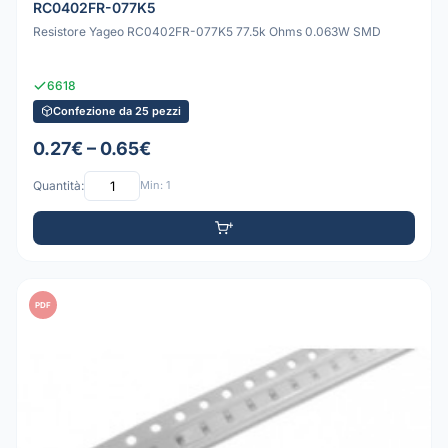
RC0402FR-077K5
Resistore Yageo RC0402FR-077K5 77.5k Ohms 0.063W SMD
6618
Confezione da 25 pezzi
0.27€ – 0.65€
Quantità:
Min: 1
PDF