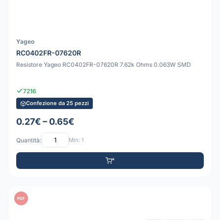
Yageo
RC0402FR-07620R
Resistore Yageo RC0402FR-07620R 7.62k Ohms 0.063W SMD
7216
Confezione da 25 pezzi
0.27€ – 0.65€
Quantità:
Min: 1
PDF