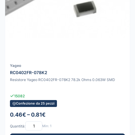
Yageo
RC0402FR-078K2
Resistore Yageo RC0402FR-078K2 78.2k Ohms 0.063W SMD
15082
Confezione da 25 pezzi
0.46€ – 0.81€
Quantità:
Min: 1