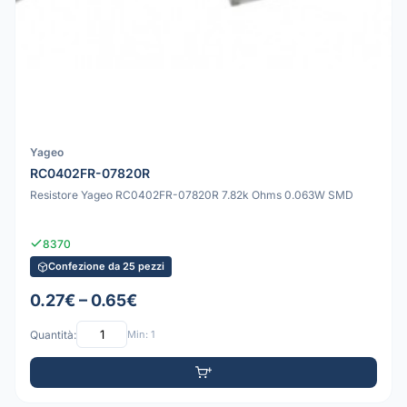
Yageo
RC0402FR-07820R
Resistore Yageo RC0402FR-07820R 7.82k Ohms 0.063W SMD
8370
Confezione da 25 pezzi
0.27€ – 0.65€
Quantità:
Min: 1