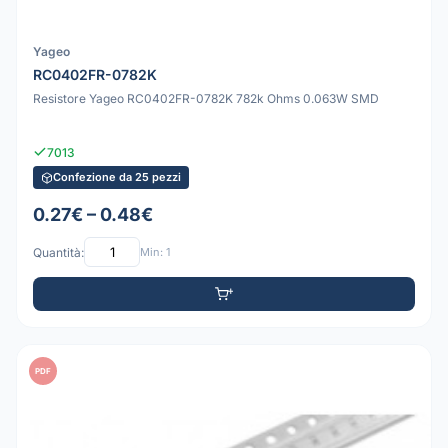
Yageo
RC0402FR-0782K
Resistore Yageo RC0402FR-0782K 782k Ohms 0.063W SMD
7013
Confezione da 25 pezzi
0.27€ – 0.48€
Quantità:
Min: 1
PDF