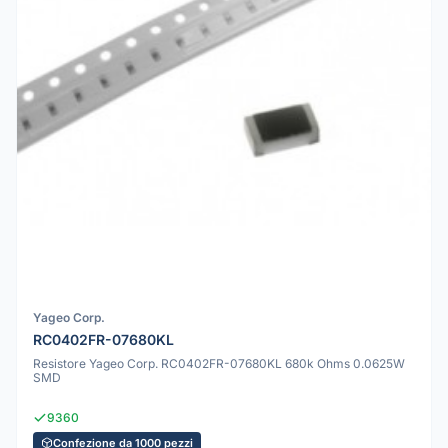
Yageo Corp.
RC0402FR-07680KL
Resistore Yageo Corp. RC0402FR-07680KL 680k Ohms 0.0625W
SMD
9360
Confezione da 1000 pezzi