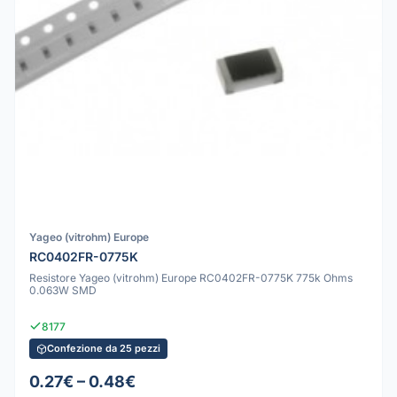
Yageo (vitrohm) Europe
RC0402FR-0775K
Resistore Yageo (vitrohm) Europe RC0402FR-0775K 775k Ohms
0.063W SMD
8177
Confezione da 25 pezzi
0.27€ – 0.48€