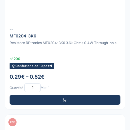
--
MF0204-3K6
Resistore RPtronics MF0204-3K6 3.6k Ohms 0.4W Through-hole
200
Confezione da 10 pezzi
0.29€ – 0.52€
Quantità:
Min: 1
PDF