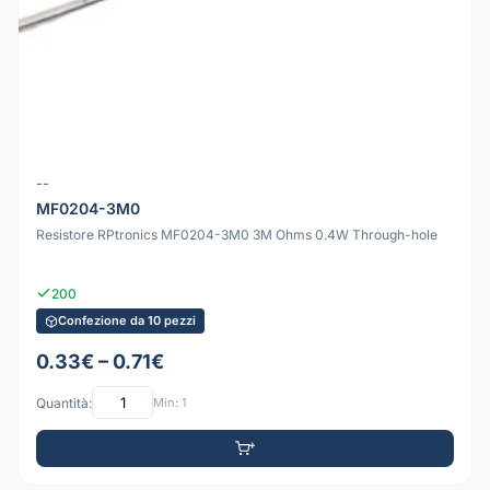
--
MF0204-3M0
Resistore RPtronics MF0204-3M0 3M Ohms 0.4W Through-hole
200
Confezione da 10 pezzi
0.33€ – 0.71€
Quantità:
Min: 1