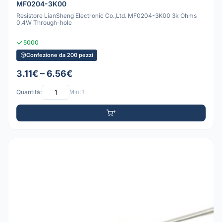
MF0204-3K00
Resistore LianSheng Electronic Co.,Ltd. MF0204-3K00 3k Ohms
0.4W Through-hole
5000
Confezione da 200 pezzi
3.11€ – 6.56€
Quantità:
Min: 1