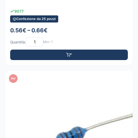
9077
Confezione da 25 pezzi
0.56€ – 0.66€
Quantità:
Min: 1
PDF