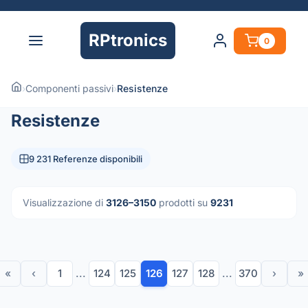
RPtronics
0
›
Componenti passivi
›
Resistenze
Resistenze
9 231 Referenze disponibili
Visualizzazione di
3126–3150
prodotti su
9231
«
‹
1
...
124
125
126
127
128
...
370
›
»