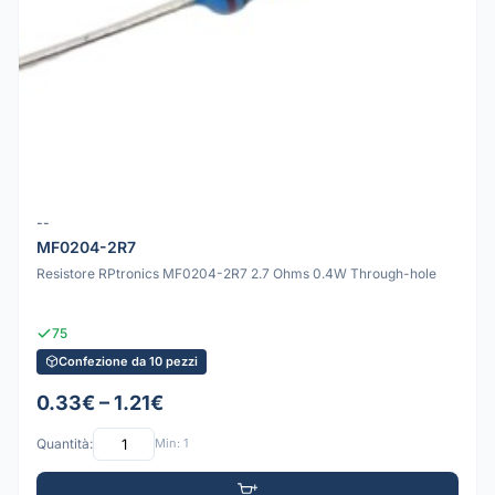
--
MF0204-2R7
Resistore RPtronics MF0204-2R7 2.7 Ohms 0.4W Through-hole
75
Confezione da 10 pezzi
0.33€ – 1.21€
Quantità:
Min: 1