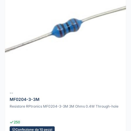
--
MF0204-3-3M
Resistore RPtronics MF0204-3-3M 3M Ohms 0.4W Through-hole
250
Confezione da 10 pezzi