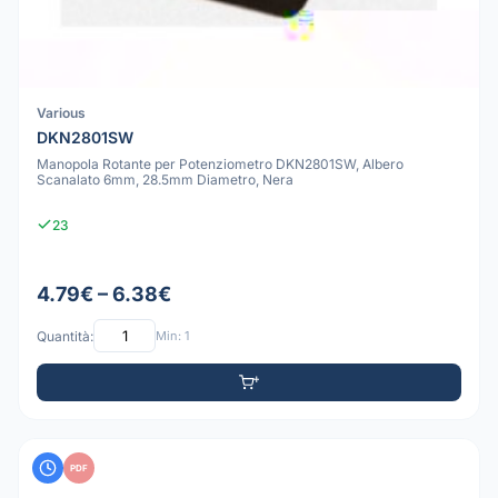
Various
DKN2801SW
Manopola Rotante per Potenziometro DKN2801SW, Albero
Scanalato 6mm, 28.5mm Diametro, Nera
23
4.79€ – 6.38€
Quantità:
Min: 1
PDF