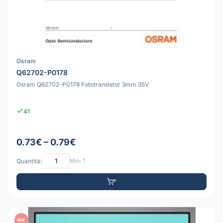
Osram
Q62702-P0178
Osram Q62702-P0178 Fototransistor 3mm 35V
41
0.73€ – 0.79€
Quantità:
Min: 1
PDF