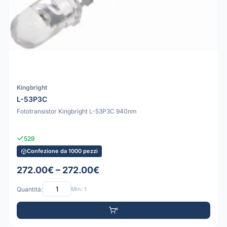
Kingbright
L-53P3C
Fototransistor Kingbright L-53P3C 940nm
529
Confezione da 1000 pezzi
272.00€ – 272.00€
Quantità:
Min: 1