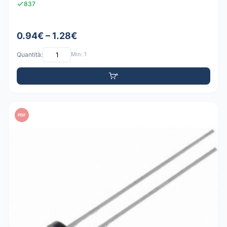
837
0.94€ – 1.28€
Quantità:
Min: 1
PDF