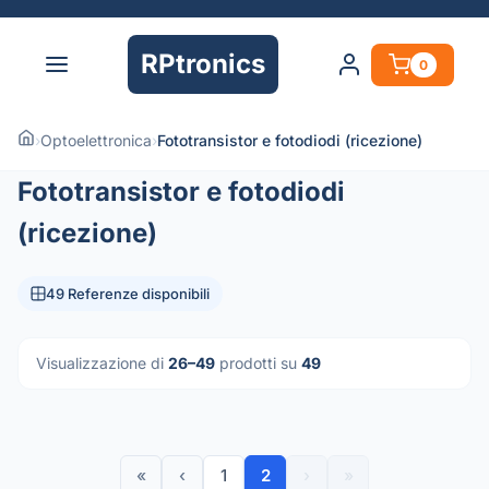
RPtronics
0
›
Optoelettronica
›
Fototransistor e fotodiodi (ricezione)
Fototransistor e fotodiodi
(ricezione)
49 Referenze disponibili
Visualizzazione di
26–49
prodotti su
49
«
‹
1
2
›
»