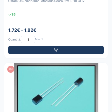
Osram Q62702P0102 Fotodiodo Scuro 32V IR-RECEIVE
83
1.72€ – 1.82€
Quantità:
Min: 1
PDF