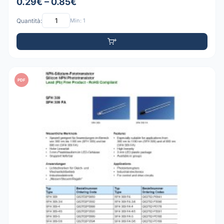
0.29€ – 0.85€
Quantità:
Min: 1
PDF