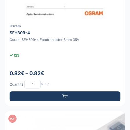
Osram
SFH309-4
Osram SFH309-4 Fototransistor 3mm 35V
123
0.82€ – 0.82€
Quantità:
Min: 1
PDF