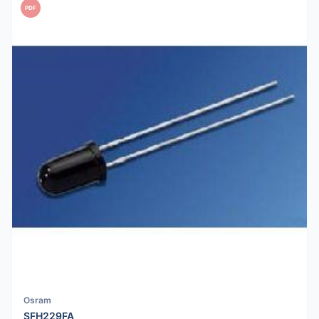
PDF
Osram
SFH229FA