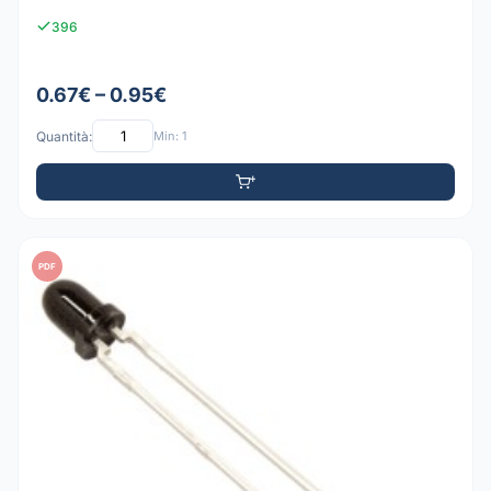
396
0.67€ – 0.95€
Quantità:
Min: 1
PDF