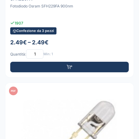
Fotodiodo Osram SFH229FA 900nm
1907
Confezione da 3 pezzi
2.49€ – 2.49€
Quantità:
Min: 1
PDF