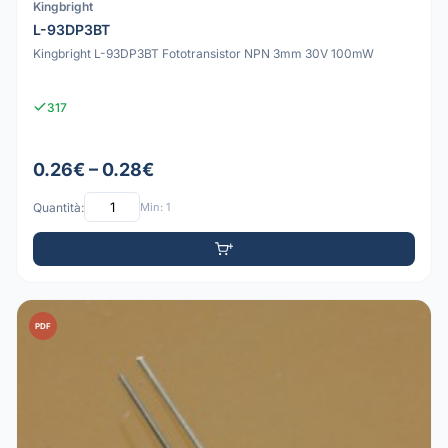
Kingbright
L-93DP3BT
Kingbright L-93DP3BT Fototransistor NPN 3mm 30V 100mW
317
0.26€ – 0.28€
Quantità:
Min: 1
PDF