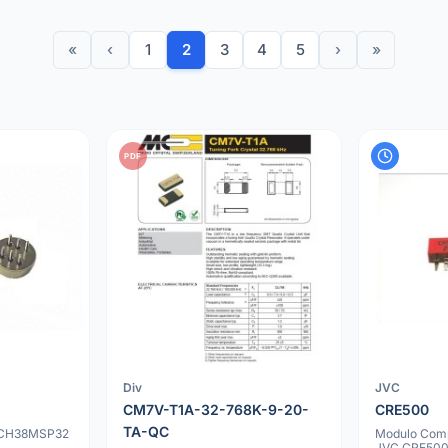
«
‹
1
2
3
4
5
›
»
PDF
Div
JVC
CM7V-T1A-32-768K-9-20-
CRE500
TA-QC
EFCH38MSP32
Modulo Comp
JVC CRE50