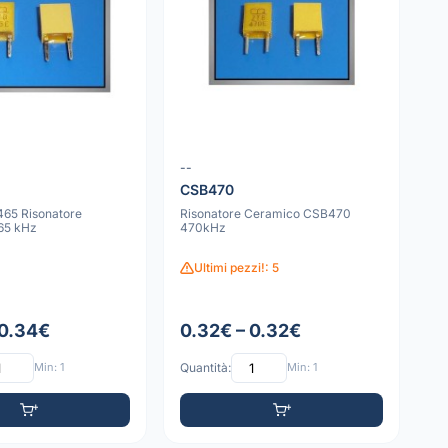
--
CSB470
65 Risonatore
Risonatore Ceramico CSB470
65 kHz
470kHz
Ultimi pezzi!: 5
 0.34€
0.32€ – 0.32€
Min: 1
Quantità:
Min: 1