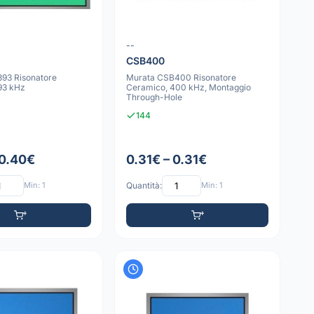
--
CSB400
93 Risonatore
Murata CSB400 Risonatore
93 kHz
Ceramico, 400 kHz, Montaggio
Through-Hole
144
 0.40€
0.31€ – 0.31€
Min: 1
Quantità:
Min: 1