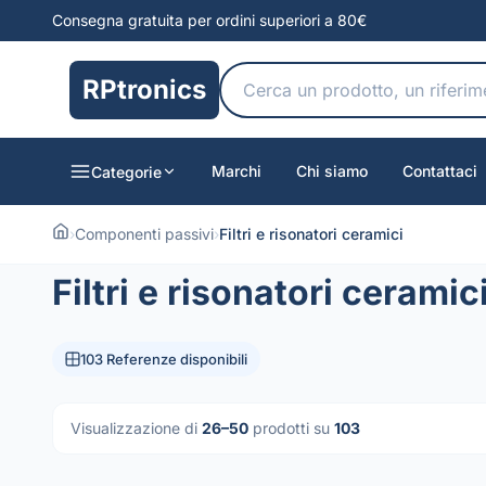
Consegna gratuita per ordini superiori a 80€
RPtronics
Marchi
Chi siamo
Contattaci
Categorie
›
Componenti passivi
›
Filtri e risonatori ceramici
Filtri e risonatori ceramic
103 Referenze disponibili
Visualizzazione di
26–50
prodotti su
103