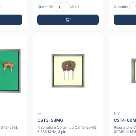
 1
Quantità:
Min: 1
Quantità:
--
Div
CST3-58MG
CST4-00
 CST3-58M,
Risonatore Ceramico CST3-58MG,
Risonatore 
3.580 MHz, 3 pin
00MG, 4 MHz