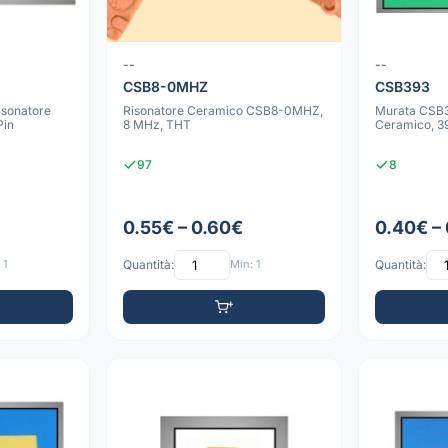
--
--
CSB8-0MHZ
CSB393
sonatore
Risonatore Ceramico CSB8-0MHZ,
Murata CSB3
Pin
8 MHz, THT
Ceramico, 3
97
8
0.55€ – 0.60€
0.40€ –
 1
Quantità:
Min: 1
Quantità: