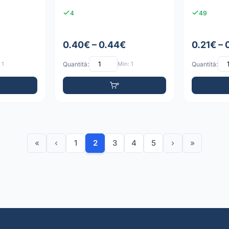
4
49
0.40€ – 0.44€
0.21€ – 
 1
Quantità:
Min: 1
Quantità:
«
‹
1
2
3
4
5
›
»