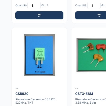
Quantità:
Min: 1
Quantità:
Min:
--
--
CSB920
CST3-58M
Risonatore Ceramico CSB920,
Risonatore Ceramico
920kHz, THT
3.58 MHz, 2 pin