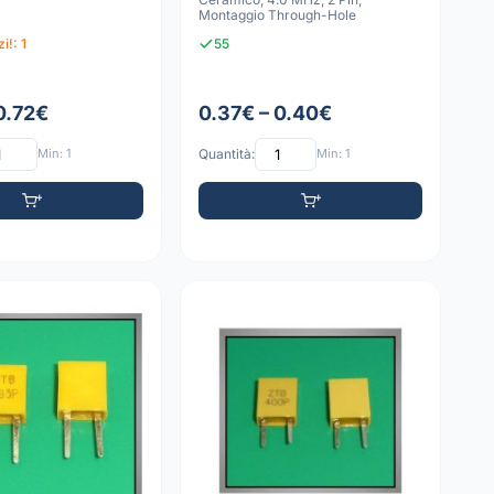
Montaggio Through-Hole
i!: 1
55
0.72€
0.37€ – 0.40€
Min: 1
Quantità:
Min: 1