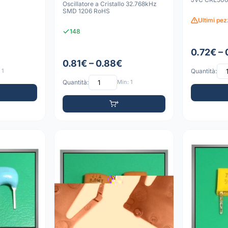
Oscillatore a Cristallo 32.768kHz
SMD 1206 RoHS
Ultimi pezz
148
0.72€ – 
0.81€ – 0.88€
 1
Quantità:
Quantità:
Min: 1