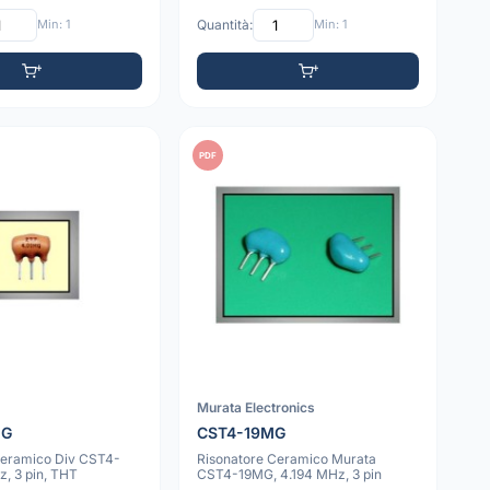
Min: 1
Quantità:
Min: 1
PDF
Murata Electronics
MG
CST4-19MG
Ceramico Div CST4-
Risonatore Ceramico Murata
, 3 pin, THT
CST4-19MG, 4.194 MHz, 3 pin