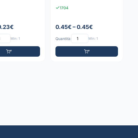
1704
0.23€
0.45€ – 0.45€
Min: 1
Quantità:
Min: 1