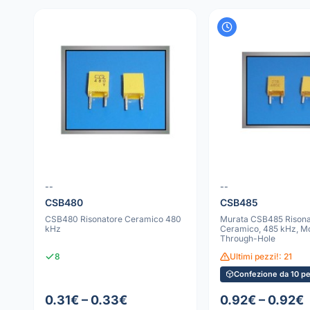
--
--
CSB480
CSB485
CSB480 Risonatore Ceramico 480
Murata CSB485 Risona
kHz
Ceramico, 485 kHz, M
Through-Hole
8
Ultimi pezzi!: 21
Confezione da 10 pe
0.31€ – 0.33€
0.92€ – 0.92€