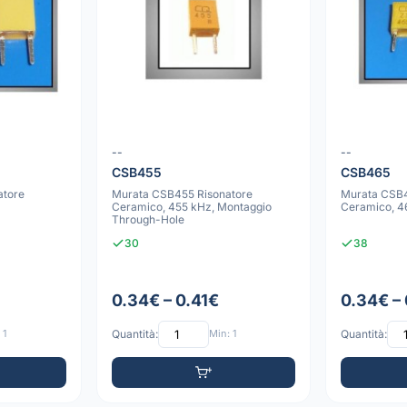
--
--
CSB455
CSB465
atore
Murata CSB455 Risonatore
Murata CSB4
Ceramico, 455 kHz, Montaggio
Ceramico, 4
Through-Hole
30
38
0.34€ – 0.41€
0.34€ –
 1
Quantità:
Min: 1
Quantità: