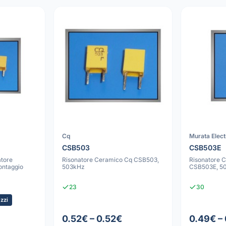
Cq
Murata Elect
CSB503
CSB503E
tore
Risonatore Ceramico Cq CSB503,
Risonatore 
ontaggio
503kHz
CSB503E, 5
23
30
zzi
0.52€ – 0.52€
0.49€ –