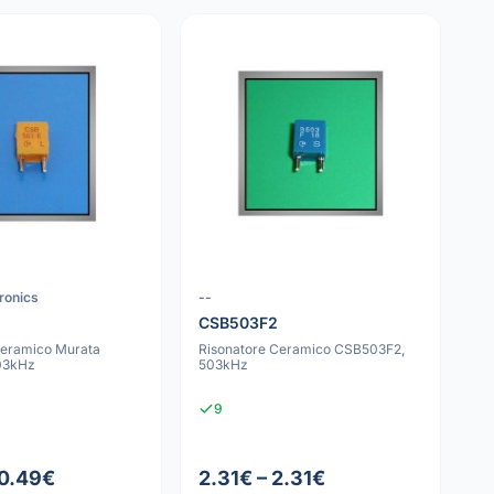
ronics
--
CSB503F2
Ceramico Murata
Risonatore Ceramico CSB503F2,
03kHz
503kHz
9
 0.49€
2.31€ – 2.31€