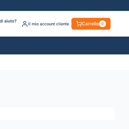
di aiuto?
Carrello
Il mio account cliente
0