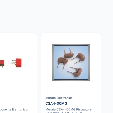
Murata Electronics
CSA4-00MG
onente Elettronico
Murata CSA4-00MG Risonatore
0
Ceramico, 4.0 MHz, 2 Pin,