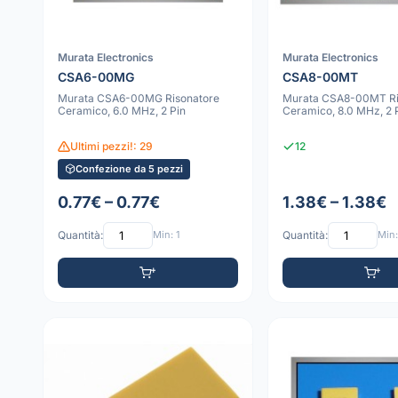
Murata Electronics
Murata Electronics
CSA6-00MG
CSA8-00MT
Murata CSA6-00MG Risonatore
Murata CSA8-00MT Ri
Ceramico, 6.0 MHz, 2 Pin
Ceramico, 8.0 MHz, 2 
Ultimi pezzi!: 29
12
Confezione da 5 pezzi
0.77€ – 0.77€
1.38€ – 1.38€
Quantità:
Min: 1
Quantità:
Min: