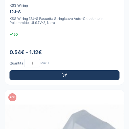
KSS Wiring
12J-S
KSS Wiring 12J-S Fascetta Stringicavo Auto-Chiudente in
Poliammide, UL94V-2, Nera
50
0.54€ – 1.12€
Quantità:
Min: 1
PDF