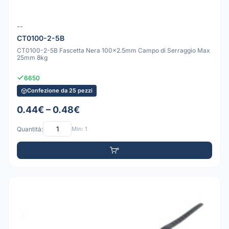
--
CT0100-2-5B
CT0100-2-5B Fascetta Nera 100x2.5mm Campo di Serraggio Max
25mm 8kg
6650
Confezione da 25 pezzi
0.44€ – 0.48€
Quantità:
Min: 1