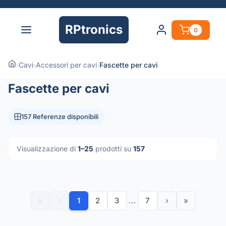
RPtronics
0
›
Cavi
›
Accessori per cavi
›
Fascette per cavi
Fascette per cavi
157 Referenze disponibili
Visualizzazione di
1–25
prodotti su
157
«
‹
1
2
3
...
7
›
»