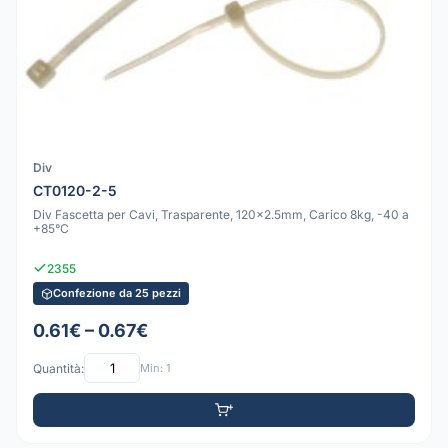
Div
CT0120-2-5
Div Fascetta per Cavi, Trasparente, 120x2.5mm, Carico 8kg, -40 a
+85°C
2355
Confezione da 25 pezzi
0.61€ – 0.67€
Quantità:
Min: 1