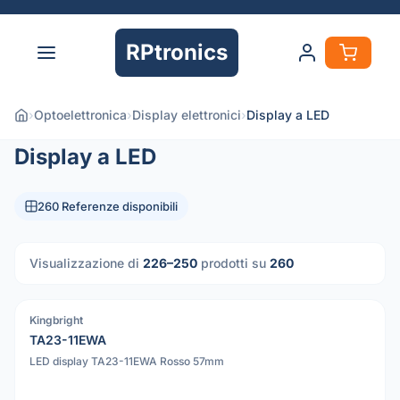
RPtronics
›
Optoelettronica
›
Display elettronici
›
Display a LED
Display a LED
260 Referenze disponibili
Visualizzazione di
226–250
prodotti su
260
Kingbright
PDF
TA23-11EWA
LED display TA23-11EWA Rosso 57mm