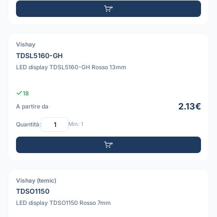
Vishay
PDF
TDSL5160-GH
LED display TDSL5160-GH Rosso 13mm
18
2.13€
A partire da
Quantità:
Min: 1
Vishay (temic)
PDF
TDSO1150
LED display TDSO1150 Rosso 7mm