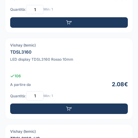
Quantità:
Min: 1
Vishay (temic)
PDF
TDSL3160
LED display TDSL3160 Rosso 10mm
106
2.08€
A partire da
Quantità:
Min: 1
Vishay (temic)
PDF