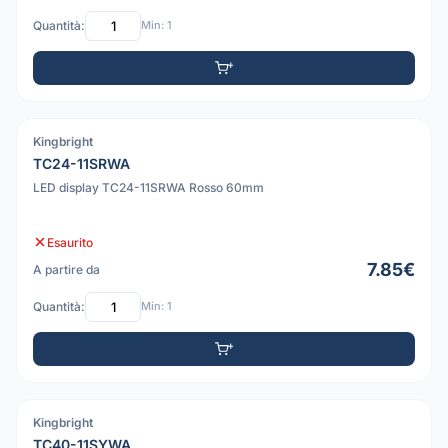
Quantità:
Min: 1
Kingbright
PDF
TC24-11SRWA
LED display TC24-11SRWA Rosso 60mm
Esaurito
7.85€
A partire da
Quantità:
Min: 1
Kingbright
PDF
TC40-11SYWA