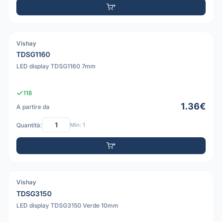
Vishay
PDF
TDSG1160
LED display TDSG1160 7mm
118
1.36€
A partire da
Quantità:
Min: 1
Vishay
PDF
TDSG3150
LED display TDSG3150 Verde 10mm