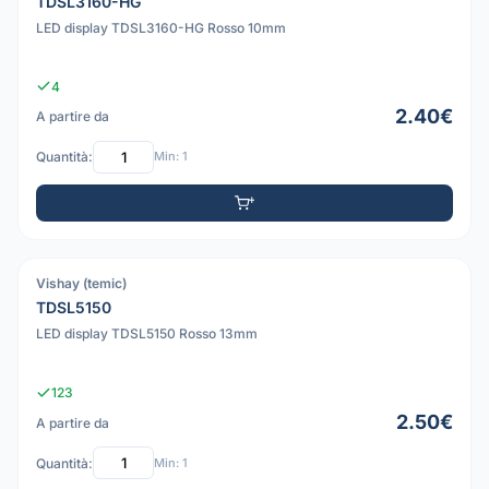
TDSL3160-HG
LED display TDSL3160-HG Rosso 10mm
4
2.40€
A partire da
Quantità:
Min: 1
Vishay (temic)
PDF
TDSL5150
LED display TDSL5150 Rosso 13mm
123
2.50€
A partire da
Quantità:
Min: 1