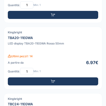
Quantità:
Min: 1
Kingbright
PDF
TBA20-11EGWA
LED display TBA20-11EGWA Rosso 50mm
Ultimi pezzi!: 14
6.97€
A partire da
Quantità:
Min: 1
Kingbright
PDF
TBC24-11EGWA