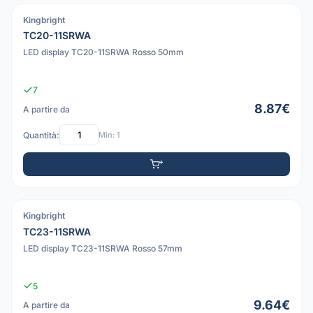
Kingbright
PDF
TC20-11SRWA
LED display TC20-11SRWA Rosso 50mm
7
8.87€
A partire da
Quantità:
Min: 1
Kingbright
PDF
TC23-11SRWA
LED display TC23-11SRWA Rosso 57mm
5
9.64€
A partire da