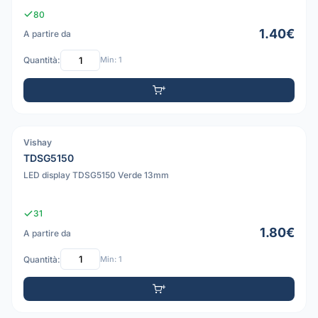
80
1.40€
A partire da
Quantità:
Min: 1
Vishay
PDF
TDSG5150
LED display TDSG5150 Verde 13mm
31
1.80€
A partire da
Quantità:
Min: 1