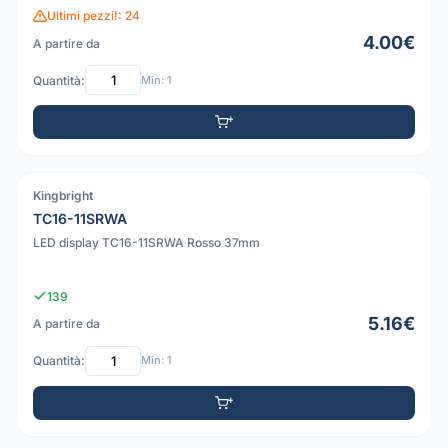
Ultimi pezzi!: 24
4.00€
A partire da
Quantità:
Min: 1
Kingbright
PDF
TC16-11SRWA
LED display TC16-11SRWA Rosso 37mm
139
5.16€
A partire da
Quantità:
Min: 1