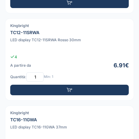
Kingbright
PDF
TC12-11SRWA
LED display TC12-11SRWA Rosso 30mm
4
6.91€
A partire da
Quantità:
Min: 1
Kingbright
PDF
TC16-11GWA
LED display TC16-11GWA 37mm