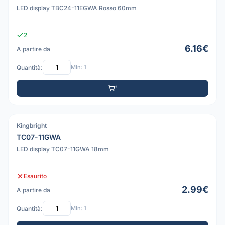
LED display TBC24-11EGWA Rosso 60mm
2
6.16€
A partire da
Quantità:
Min: 1
Kingbright
PDF
TC07-11GWA
LED display TC07-11GWA 18mm
Esaurito
2.99€
A partire da
Quantità:
Min: 1