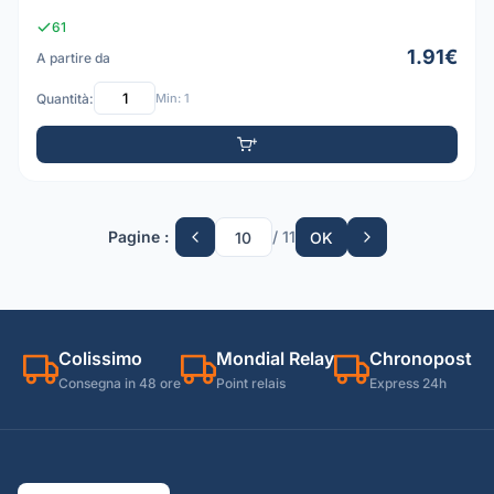
61
1.91€
A partire da
Quantità:
Min: 1
Pagine :
/ 11
OK
Colissimo
Mondial Relay
Chronopost
Consegna in 48 ore
Point relais
Express 24h