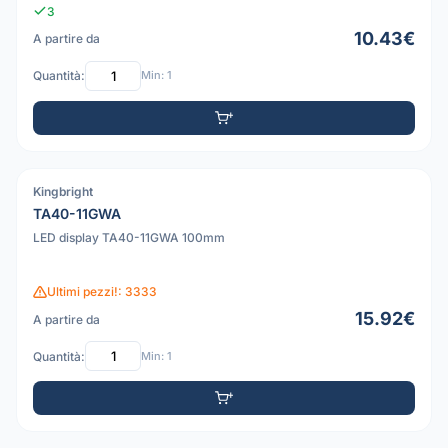
3
10.43€
A partire da
Quantità:
Min: 1
Kingbright
PDF
TA40-11GWA
LED display TA40-11GWA 100mm
Ultimi pezzi!: 3333
15.92€
A partire da
Quantità:
Min: 1