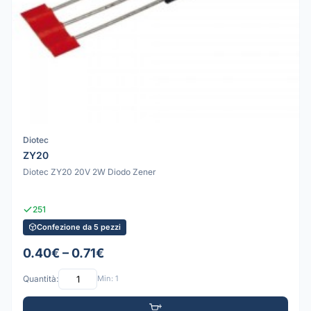
Diotec
ZY20
Diotec ZY20 20V 2W Diodo Zener
251
Confezione da 5 pezzi
0.40€ – 0.71€
Quantità:
Min: 1