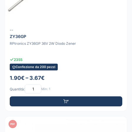
--
ZY36GP
RPtronics ZY36GP 36V 2W Diodo Zener
2355
Confezione da 200 pezzi
1.90€ – 3.67€
Quantità:
Min: 1
PDF