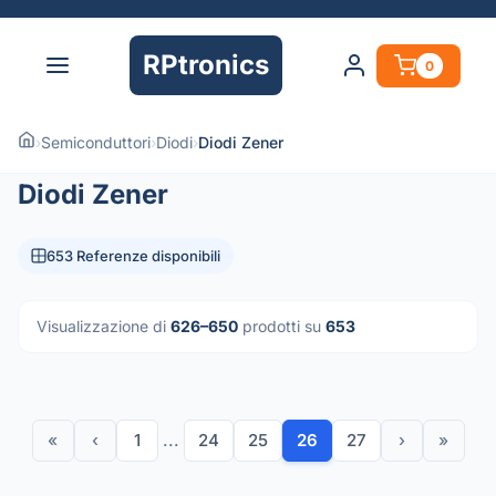
RPtronics
0
›
Semiconduttori
›
Diodi
›
Diodi Zener
Diodi Zener
653 Referenze disponibili
Visualizzazione di
626–650
prodotti su
653
«
‹
1
...
24
25
26
27
›
»