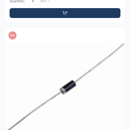
Quantità:
Min: 1
PDF