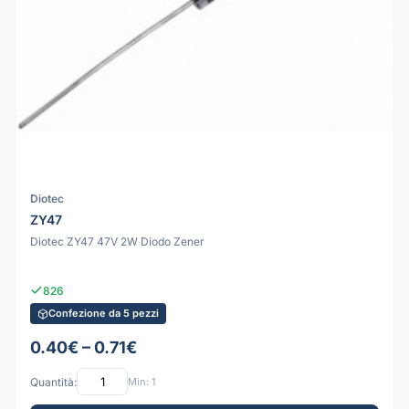
Diotec
ZY47
Diotec ZY47 47V 2W Diodo Zener
826
Confezione da 5 pezzi
0.40€ – 0.71€
Quantità:
Min: 1