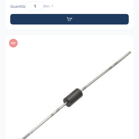
Quantità:
Min: 1
PDF