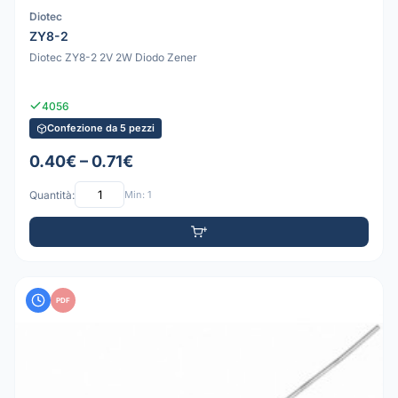
Diotec
ZY8-2
Diotec ZY8-2 2V 2W Diodo Zener
4056
Confezione da 5 pezzi
0.40€ – 0.71€
Quantità:
Min: 1
PDF