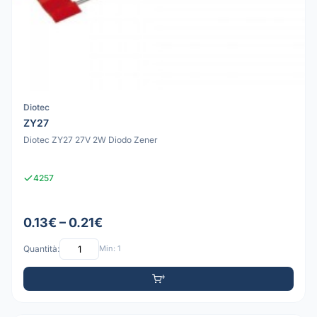
Diotec
ZY27
Diotec ZY27 27V 2W Diodo Zener
4257
0.13€ – 0.21€
Quantità:
Min: 1