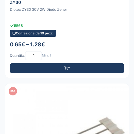
ZY30
Diotec ZY30 30V 2W Diodo Zener
5568
Confezione da 10 pezzi
0.65€ – 1.28€
Quantità:
Min: 1
PDF