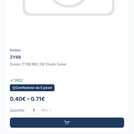
Diotec
ZY68
Diotec ZY68 68V 2W Diodo Zener
2952
Confezione da 5 pezzi
0.40€ – 0.71€
Quantità:
Min: 1