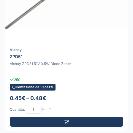
Vishay
ZPD51
Vishay ZPD51 51V 0.5W Diodo Zener
250
Confezione da 10 pezzi
0.45€ – 0.48€
Quantità:
Min: 1