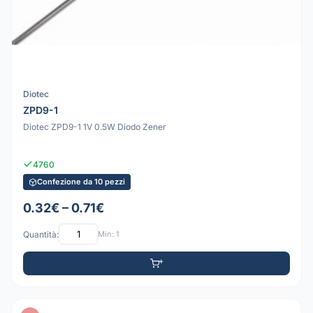
Diotec
ZPD9-1
Diotec ZPD9-1 1V 0.5W Diodo Zener
4760
Confezione da 10 pezzi
0.32€ – 0.71€
Quantità:
Min: 1