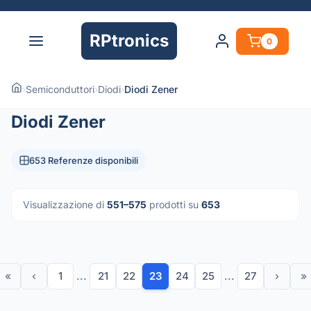
RPtronics
0
›
Semiconduttori
›
Diodi
›
Diodi Zener
Diodi Zener
653 Referenze disponibili
Visualizzazione di
551–575
prodotti su
653
«
‹
1
...
21
22
23
24
25
...
27
›
»