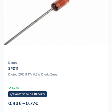
Diotec
ZPD11
Diotec ZPD11 11V 0.5W Diodo Zener
4775
Confezione da 10 pezzi
0.43€ – 0.77€