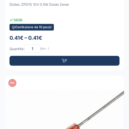
Diotec ZPD10 10V 0.5W Diodo Zener
3656
Confezione da 10 pezzi
0.41€ – 0.41€
Quantità:
Min: 1
PDF