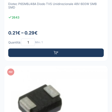
Diotec P6SMBJ48A Diodo TVS Unidirezionale 48V 600W SMB
SMD
2643
0.21€ – 0.29€
Quantità:
Min: 1
PDF