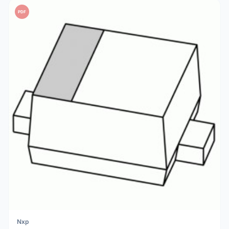
PDF
Nxp