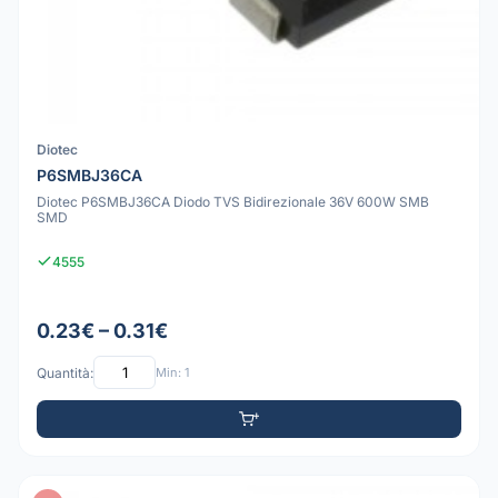
Diotec
P6SMBJ36CA
Diotec P6SMBJ36CA Diodo TVS Bidirezionale 36V 600W SMB
SMD
4555
0.23€ – 0.31€
Quantità:
Min: 1