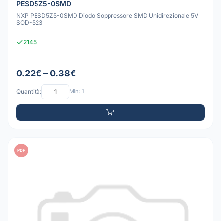
PESD5Z5-0SMD
NXP PESD5Z5-0SMD Diodo Soppressore SMD Unidirezionale 5V
SOD-523
2145
0.22€ – 0.38€
Quantità:
Min: 1
PDF