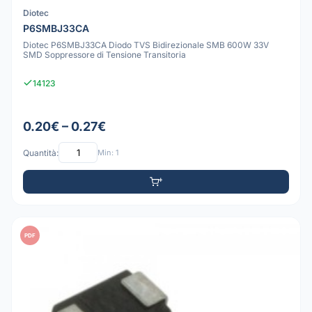
Diotec
P6SMBJ33CA
Diotec P6SMBJ33CA Diodo TVS Bidirezionale SMB 600W 33V
SMD Soppressore di Tensione Transitoria
14123
0.20€ – 0.27€
Quantità:
Min: 1
PDF