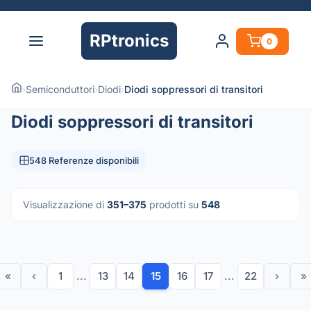
RPtronics
0
›
Semiconduttori
›
Diodi
›
Diodi soppressori di transitori
Diodi soppressori di transitori
548 Referenze disponibili
Visualizzazione di
351–375
prodotti su
548
«
‹
1
...
13
14
15
16
17
...
22
›
»