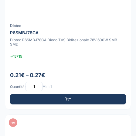
Diotec
P6SMBJ78CA
Diotec P6SMBJ78CA Diodo TVS Bidirezionale 78V 600W SMB
SMD
5715
0.21€ – 0.27€
Quantità:
Min: 1
PDF