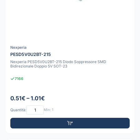
Nexperia
PESD5V0U2BT-215
Nexperia PESD5V0U2BT-215 Diodo Soppressore SMD
Bidirezionale Doppio 5V SOT-23
7166
0.51€ – 1.01€
Quantità:
Min: 1