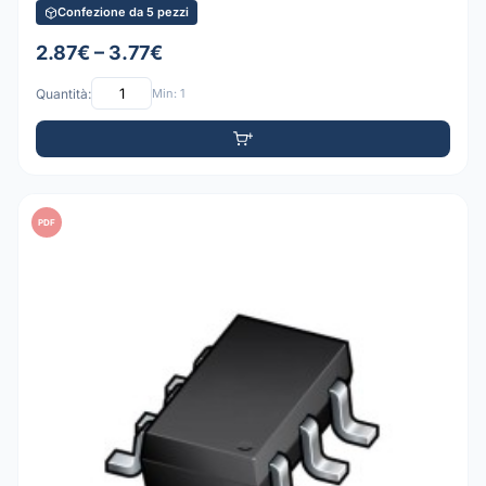
Confezione da 5 pezzi
2.87€ – 3.77€
Quantità:
Min: 1
PDF