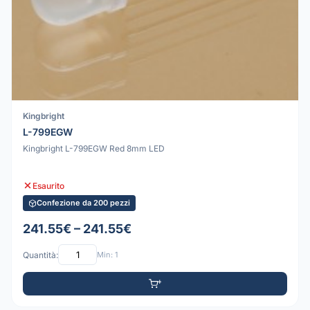
Kingbright
L-799EGW
Kingbright L-799EGW Red 8mm LED
Esaurito
Confezione da 200 pezzi
241.55€ – 241.55€
Quantità:
Min: 1