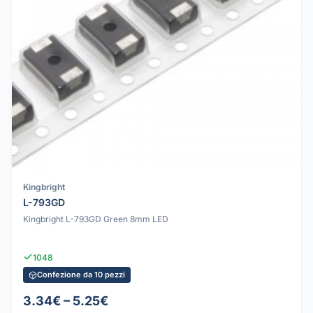
Kingbright
L-793GD
Kingbright L-793GD Green 8mm LED
1048
Confezione da 10 pezzi
3.34€ – 5.25€