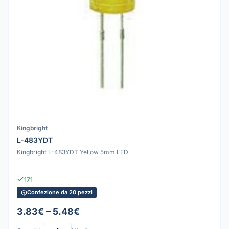
Kingbright
L-483YDT
Kingbright L-483YDT Yellow 5mm LED
171
Confezione da 20 pezzi
3.83€ – 5.48€