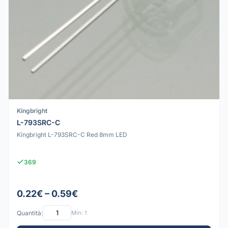
Kingbright
L-793SRC-C
Kingbright L-793SRC-C Red 8mm LED
369
0.22€ – 0.59€
Quantità:
Min: 1