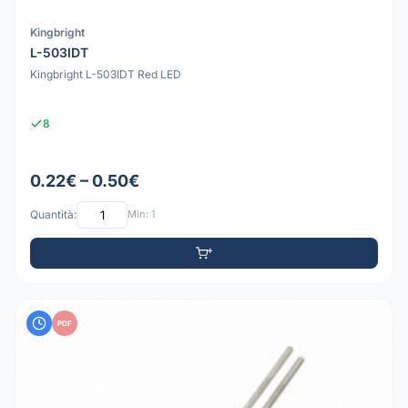
Kingbright
L-503IDT
Kingbright L-503IDT Red LED
8
0.22€ – 0.50€
Quantità:
Min: 1
PDF