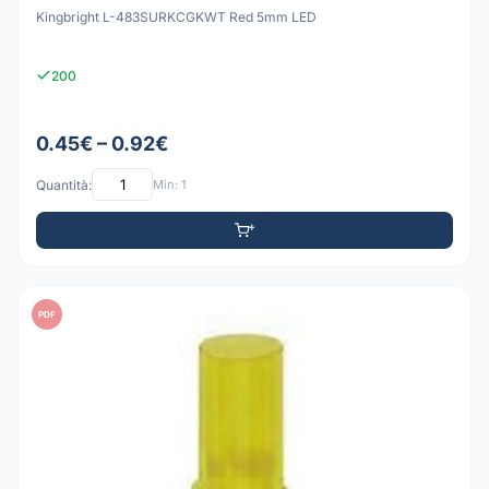
Kingbright L-483SURKCGKWT Red 5mm LED
200
0.45€ – 0.92€
Quantità:
Min: 1
PDF