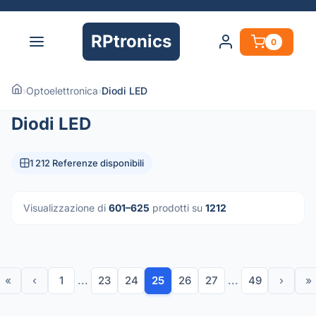
RPtronics
0
›
Optoelettronica
›
Diodi LED
Diodi LED
1 212 Referenze disponibili
Visualizzazione di
601–625
prodotti su
1212
«
‹
1
...
23
24
25
26
27
...
49
›
»