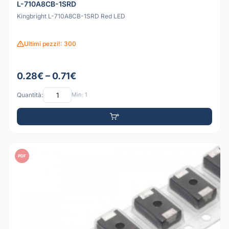
L-710A8CB-1SRD
Kingbright L-710A8CB-1SRD Red LED
Ultimi pezzi!: 300
0.28€ – 0.71€
Quantità:
Min: 1
PDF