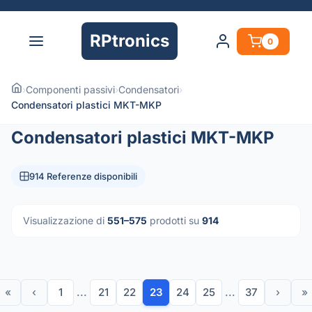
RPtronics
0
›
Componenti passivi
›
Condensatori
›
Condensatori plastici MKT-MKP
Condensatori plastici MKT-MKP
914 Referenze disponibili
Visualizzazione di
551–575
prodotti su
914
«
‹
1
...
21
22
23
24
25
...
37
›
»