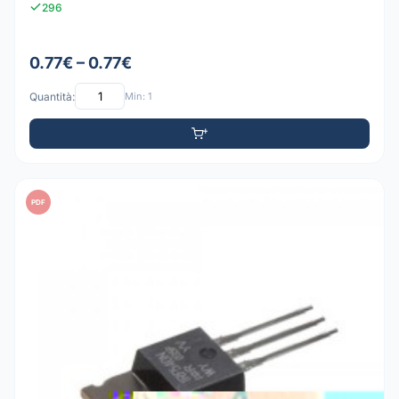
296
0.77€ – 0.77€
Quantità:
Min: 1
PDF