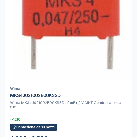
Wima
MKS4J021002B00KSSD
Wima MKS4J021002B00KSSD n/anF n/aV MKT Condensatore a
film
210
Confezione da 10 pezzi