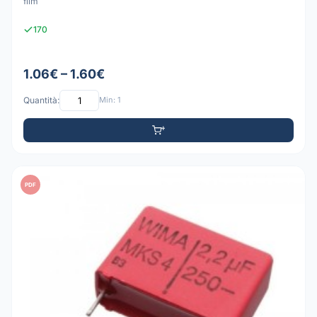
film
170
1.06€ – 1.60€
Quantità:
Min: 1
PDF