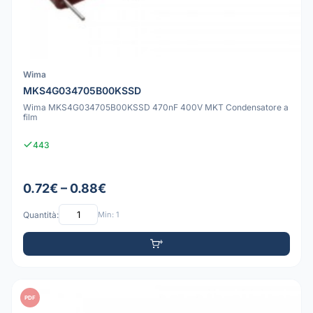
Wima
MKS4G034705B00KSSD
Wima MKS4G034705B00KSSD 470nF 400V MKT Condensatore a
film
443
0.72€ – 0.88€
Quantità:
Min: 1
PDF