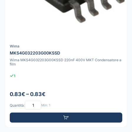
Wima
MKS4G032203G00KSSD
Wima MKS4G032203G00KSSD 220nF 400V MKT Condensatore a
film
1
0.83€ – 0.83€
Quantità:
Min: 1