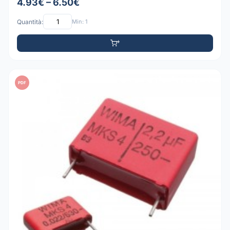
4.93€ – 6.50€
Quantità:
Min: 1
PDF