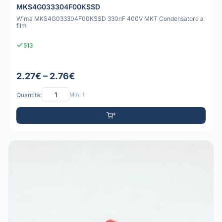
MKS4G033304F00KSSD
Wima MKS4G033304F00KSSD 330nF 400V MKT Condensatore a
film
513
2.27€ – 2.76€
Quantità:
Min: 1