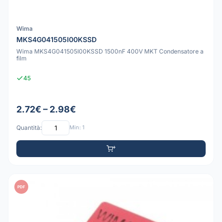
Wima
MKS4G041505I00KSSD
Wima MKS4G041505I00KSSD 1500nF 400V MKT Condensatore a
film
45
2.72€ – 2.98€
Quantità:
Min: 1
PDF