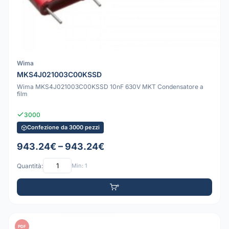
Wima
MKS4J021003C00KSSD
Wima MKS4J021003C00KSSD 10nF 630V MKT Condensatore a
film
3000
Confezione da 3000 pezzi
943.24€ – 943.24€
Quantità:
Min: 1
PDF