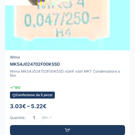
Wima
MKS4J024702F00KSSD
Wima MKS4J024702F00KSSD n/anF n/aV MKT Condensatore a
film
190
Confezione da 5 pezzi
3.03€ – 5.22€
Quantità:
Min: 1