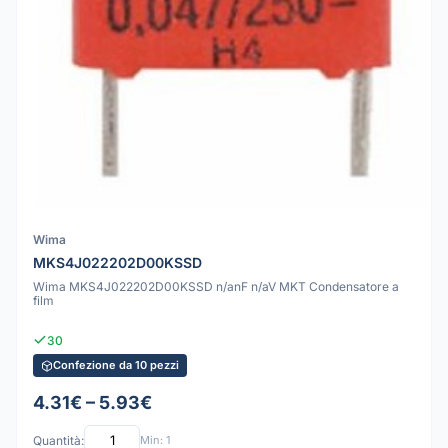
Wima
MKS4J022202D00KSSD
Wima MKS4J022202D00KSSD n/anF n/aV MKT Condensatore a
film
30
Confezione da 10 pezzi
4.31€ – 5.93€
Quantità:
Min: 1