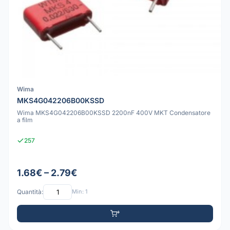
Wima
MKS4G042206B00KSSD
Wima MKS4G042206B00KSSD 2200nF 400V MKT Condensatore
a film
257
1.68€ – 2.79€
Quantità:
Min: 1