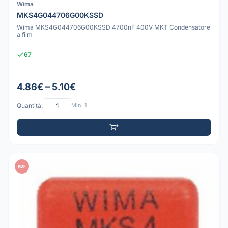
Wima
MKS4G044706G00KSSD
Wima MKS4G044706G00KSSD 4700nF 400V MKT Condensatore
a film
67
4.86€ – 5.10€
Quantità:
Min: 1
PDF