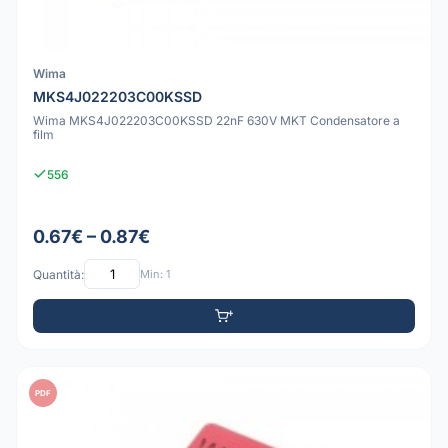
Wima
MKS4J022203C00KSSD
Wima MKS4J022203C00KSSD 22nF 630V MKT Condensatore a
film
556
0.67€ – 0.87€
Quantità:
Min: 1
PDF