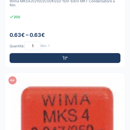
Wima MKS4J021502C00KSSD 15nF 630V MKT Condensatore a
film
200
0.63€ – 0.63€
Quantità:
Min: 1
PDF