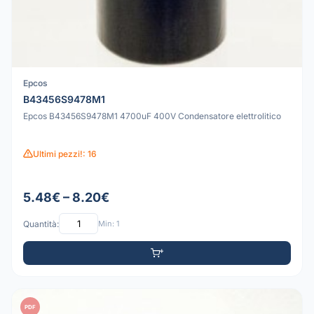
Epcos
B43456S9478M1
Epcos B43456S9478M1 4700uF 400V Condensatore elettrolitico
Ultimi pezzi!: 16
5.48€ – 8.20€
Quantità:
Min: 1
PDF