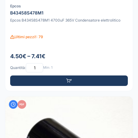
Epcos
B43458S478M1
Epcos B43458S478M1 4700uF 365V Condensatore elettrolitico
Ultimi pezzi!: 79
4.50€ – 7.41€
Quantità:
Min: 1
PDF