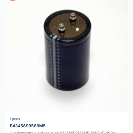
Epcos
B43456S9568M5
Condensatore elettrochimico B43456S9568M5, 5600uF, 400V