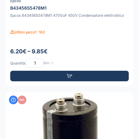
Epcos
B43456S5478M1
Epcos B43456S5478M1 4700uF 450V Condensatore elettrolitico
Ultimi pezzi!: 162
6.20€ – 9.85€
Quantità:
Min: 1
PDF