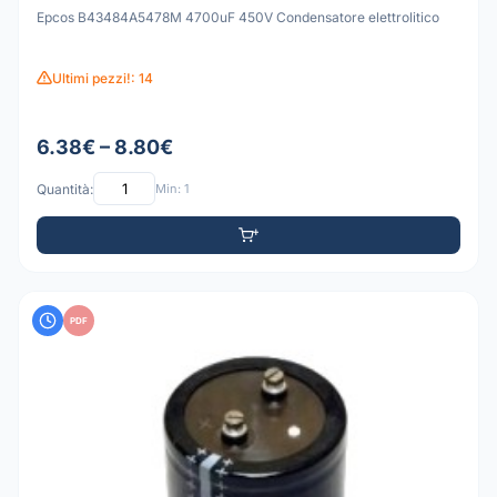
Epcos B43484A5478M 4700uF 450V Condensatore elettrolitico
Ultimi pezzi!: 14
6.38€ – 8.80€
Quantità:
Min: 1
PDF