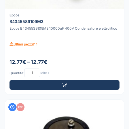
Epcos
B43455S9109M3
Epcos B43455S9109M3 10000uF 400V Condensatore elettrolitico
Ultimi pezzi!: 1
12.77€ – 12.77€
Quantità:
Min: 1
PDF