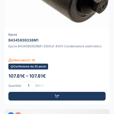
Epcos
B43458S9338M1
Epcos B43458S9338M1 3300uF 400V Condensatore elettrolitico
Ultimi pezzi!: 18
Confezione da 25 pezzi
107.81€ – 107.81€
Quantità:
Min: 1