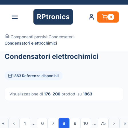
RPtronics
0
›
Componenti passivi
›
Condensatori
›
Condensatori elettrochimici
Condensatori elettrochimici
1 863 Referenze disponibili
Visualizzazione di
176–200
prodotti su
1863
«
‹
1
...
6
7
8
9
10
...
75
›
»