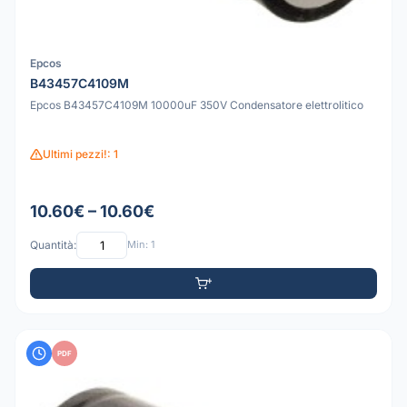
Epcos
B43457C4109M
Epcos B43457C4109M 10000uF 350V Condensatore elettrolitico
Ultimi pezzi!: 1
10.60€ – 10.60€
Quantità:
Min: 1
PDF