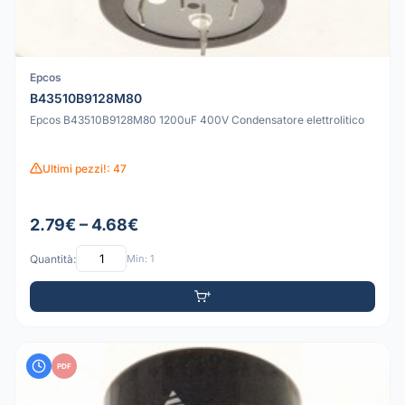
Epcos
B43510B9128M80
Epcos B43510B9128M80 1200uF 400V Condensatore elettrolitico
Ultimi pezzi!: 47
2.79€ – 4.68€
Quantità:
Min: 1
PDF