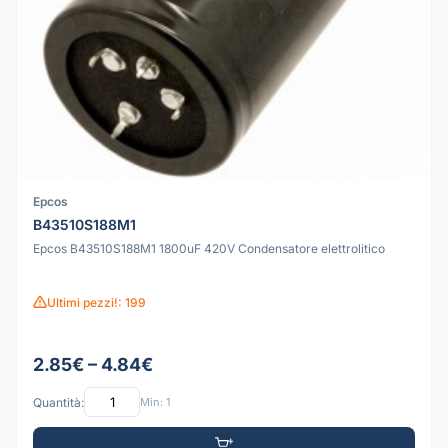
Epcos
B43510S188M1
Epcos B43510S188M1 1800uF 420V Condensatore elettrolitico
Ultimi pezzi!: 199
2.85€ – 4.84€
Quantità:
Min: 1