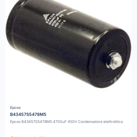
Epcos
B43457S5478M5
Epcos B43457S5478M5 4700uF 450V Condensatore elettrolitico