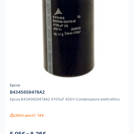
Epcos
B43456S9478A2
Epcos B43456S9478A2 4700uF 400V Condensatore elettrolitico
Ultimi pezzi!: 144
5.05€ – 8.26€