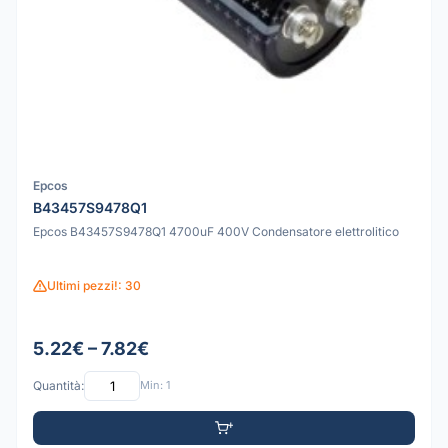
Epcos
B43457S9478Q1
Epcos B43457S9478Q1 4700uF 400V Condensatore elettrolitico
Ultimi pezzi!: 30
5.22€ – 7.82€
Quantità:
Min: 1