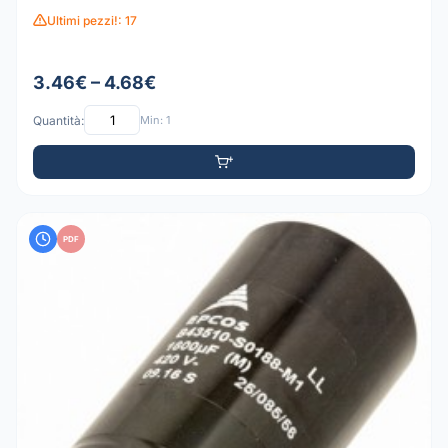
Ultimi pezzi!: 17
3.46€ – 4.68€
Quantità:
Min: 1
PDF