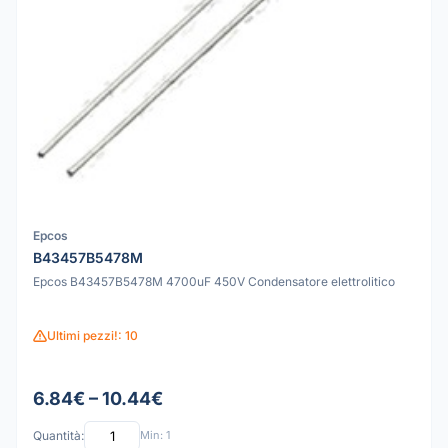
Epcos
B43457B5478M
Epcos B43457B5478M 4700uF 450V Condensatore elettrolitico
Ultimi pezzi!: 10
6.84€ – 10.44€
Quantità:
Min: 1