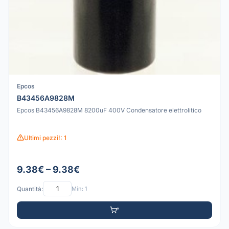
Epcos
B43456A9828M
Epcos B43456A9828M 8200uF 400V Condensatore elettrolitico
Ultimi pezzi!: 1
9.38€ – 9.38€
Quantità:
Min: 1