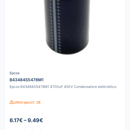
Epcos
B43484S5478M1
Epcos B43484S5478M1 4700uF 450V Condensatore elettrolitico
Ultimi pezzi!: 28
6.17€ – 9.49€