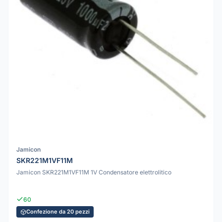
Jamicon
SKR221M1VF11M
Jamicon SKR221M1VF11M 1V Condensatore elettrolitico
60
Confezione da 20 pezzi