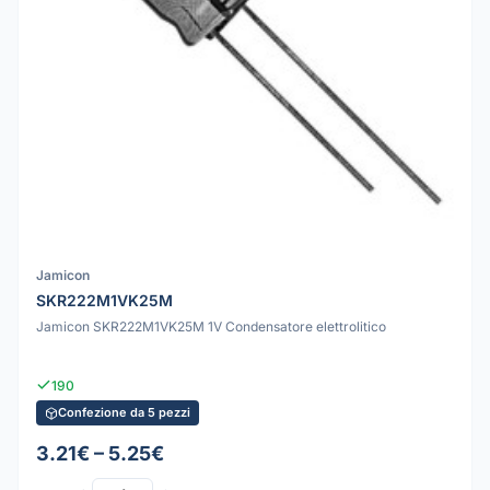
Jamicon
SKR222M1VK25M
Jamicon SKR222M1VK25M 1V Condensatore elettrolitico
190
Confezione da 5 pezzi
3.21€ – 5.25€