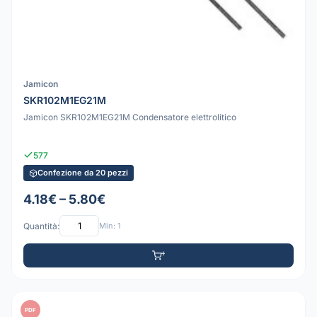
Jamicon
SKR102M1EG21M
Jamicon SKR102M1EG21M Condensatore elettrolitico
577
Confezione da 20 pezzi
4.18€ – 5.80€
Quantità:
Min: 1
PDF