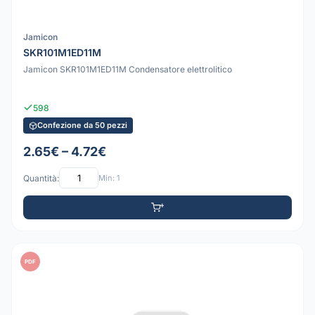
Jamicon
SKR101M1ED11M
Jamicon SKR101M1ED11M Condensatore elettrolitico
598
Confezione da 50 pezzi
2.65€ – 4.72€
Quantità:
Min: 1
PDF