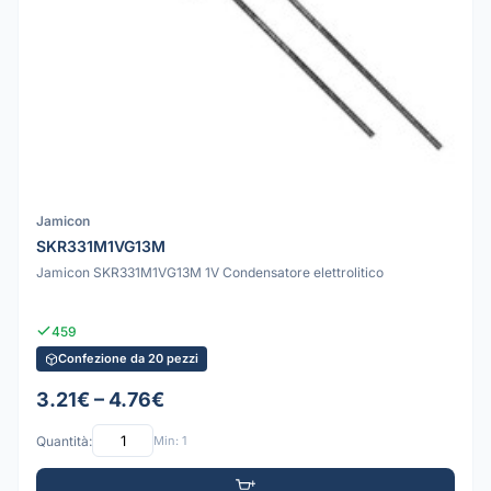
Jamicon
SKR331M1VG13M
Jamicon SKR331M1VG13M 1V Condensatore elettrolitico
459
Confezione da 20 pezzi
3.21€ – 4.76€
Quantità:
Min: 1