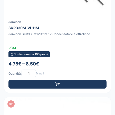
Jamicon
SKR330M1VD11M
Jamicon SKR330M1VD11M 1V Condensatore elettrolitico
34
Confezione da 100 pezzi
4.75€ – 6.50€
Quantità:
Min: 1
PDF