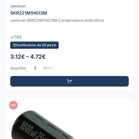
Jamicon
SKR221M1HG13M
Jamicon SKR221M1HG13M Condensatore elettrolitico
742
Confezione da 20 pezzi
3.12€ – 4.72€
Quantità:
Min: 1
PDF