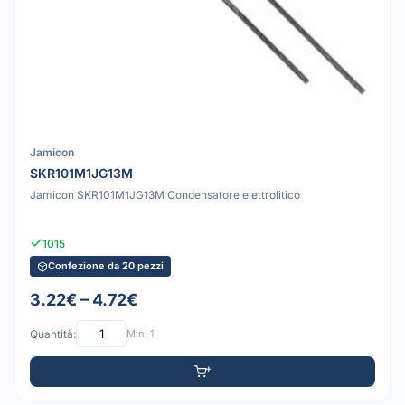
Jamicon
SKR101M1JG13M
Jamicon SKR101M1JG13M Condensatore elettrolitico
1015
Confezione da 20 pezzi
3.22€ – 4.72€
Quantità:
Min: 1