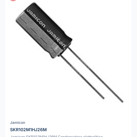
Jamicon
SKR102M1HJ26M
Jamicon SKR102M1HJ26M Condensatore elettrolitico