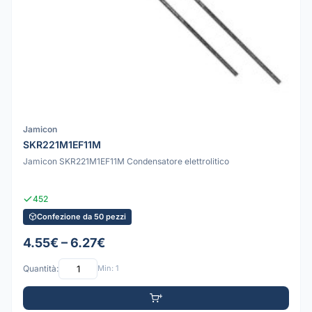
Jamicon
SKR221M1EF11M
Jamicon SKR221M1EF11M Condensatore elettrolitico
452
Confezione da 50 pezzi
4.55€ – 6.27€
Quantità:
Min: 1