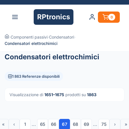
RPtronics
0
›
Componenti passivi
›
Condensatori
›
Condensatori elettrochimici
Condensatori elettrochimici
1 863 Referenze disponibili
Visualizzazione di
1651–1675
prodotti su
1863
«
‹
1
...
65
66
67
68
69
...
75
›
»