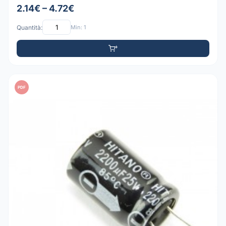
2.14€ – 4.72€
Quantità:
Min: 1
PDF