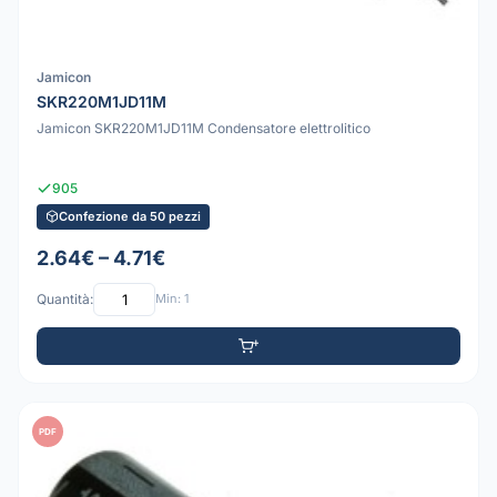
Jamicon
SKR220M1JD11M
Jamicon SKR220M1JD11M Condensatore elettrolitico
905
Confezione da 50 pezzi
2.64€ – 4.71€
Quantità:
Min: 1
PDF