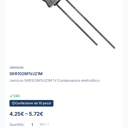
Jamicon
SKR102M1VJ21M
Jamicon SKR102M1VJ21M 1V Condensatore elettrolitico
240
Confezione da 10 pezzi
4.25€ – 5.72€
Quantità:
Min: 1