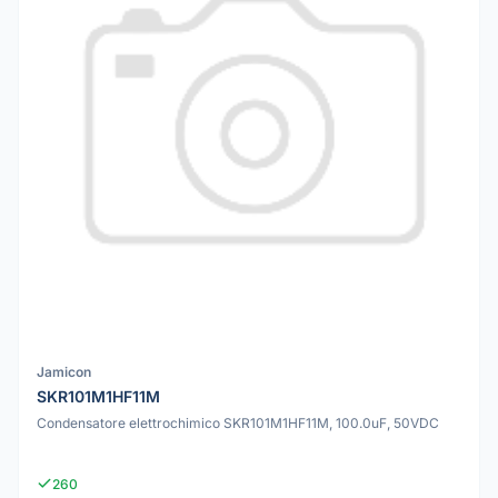
Jamicon
SKR101M1HF11M
Condensatore elettrochimico SKR101M1HF11M, 100.0uF, 50VDC
260