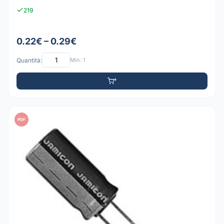
219
0.22€ – 0.29€
Quantità:
Min: 1
PDF