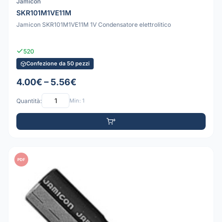
Jamicon
SKR101M1VE11M
Jamicon SKR101M1VE11M 1V Condensatore elettrolitico
520
Confezione da 50 pezzi
4.00€ – 5.56€
Quantità:
Min: 1
PDF