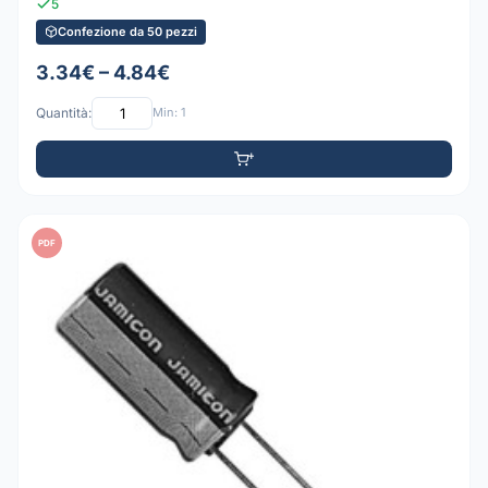
5
Confezione da 50 pezzi
3.34€ – 4.84€
Quantità:
Min: 1
PDF