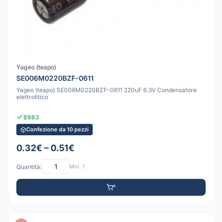
Yageo (teapo)
SE006M0220BZF-0611
Yageo (teapo) SE006M0220BZF-0611 220uF 6.3V Condensatore
elettrolitico
8983
Confezione da 10 pezzi
0.32€ – 0.51€
Quantità:
Min: 1