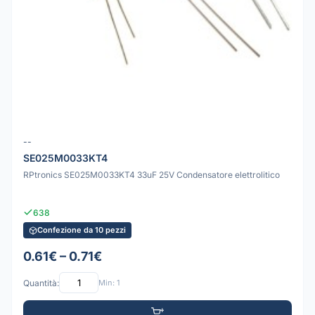
--
SE025M0033KT4
RPtronics SE025M0033KT4 33uF 25V Condensatore elettrolitico
638
Confezione da 10 pezzi
0.61€ – 0.71€
Quantità:
Min: 1