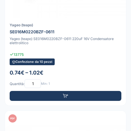
Yageo (teapo)
SE016M0220BZF-0611
Yageo (teapo) SE016M0220BZF-0611 220uF 16V Condensatore
elettrolitico
13775
Confezione da 10 pezzi
0.74€ – 1.02€
Quantità:
Min: 1
PDF