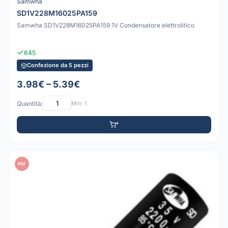
Samwha
SD1V228M16025PA159
Samwha SD1V228M16025PA159 1V Condensatore elettrolitico
645
Confezione da 5 pezzi
3.98€ – 5.39€
Quantità:
Min: 1
PDF