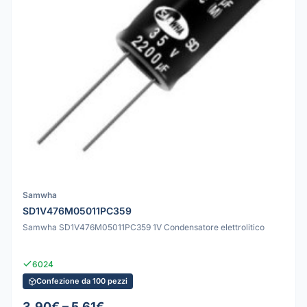
Samwha
SD1V476M05011PC359
Samwha SD1V476M05011PC359 1V Condensatore elettrolitico
6024
Confezione da 100 pezzi
3.90€ – 5.61€