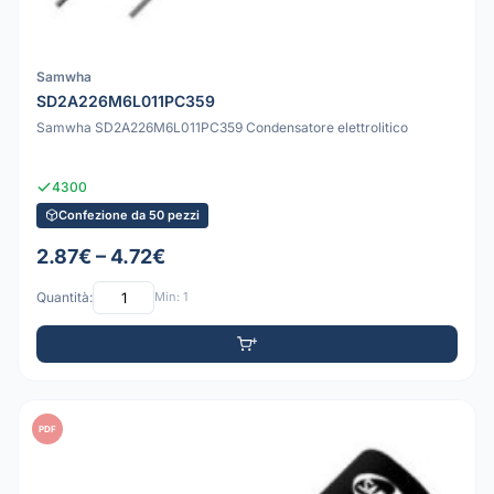
Samwha
SD2A226M6L011PC359
Samwha SD2A226M6L011PC359 Condensatore elettrolitico
4300
Confezione da 50 pezzi
2.87€ – 4.72€
Quantità:
Min: 1
PDF