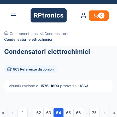
RPtronics
0
›
Componenti passivi
›
Condensatori
›
Condensatori elettrochimici
Condensatori elettrochimici
1 863 Referenze disponibili
Visualizzazione di
1576–1600
prodotti su
1863
«
‹
1
...
62
63
64
65
66
...
75
›
»