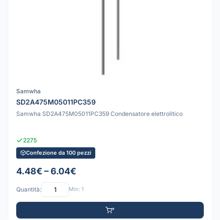
Samwha
SD2A475M05011PC359
Samwha SD2A475M05011PC359 Condensatore elettrolitico
2275
Confezione da 100 pezzi
4.48€ – 6.04€
Quantità:
Min: 1