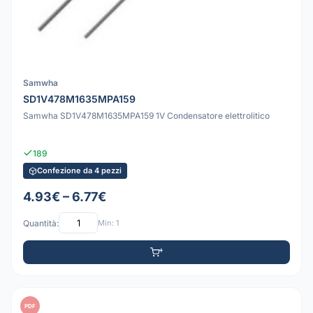
Samwha
SD1V478M1635MPA159
Samwha SD1V478M1635MPA159 1V Condensatore elettrolitico
189
Confezione da 4 pezzi
4.93€ – 6.77€
Quantità:
Min: 1
PDF