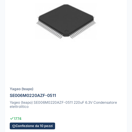
Yageo (teapo)
SE006M0220AZF-0511
Yageo (teapo) SE006M0220AZF-0511 220uF 6.3V Condensatore
elettrolitico
1774
Confezione da 10 pezzi