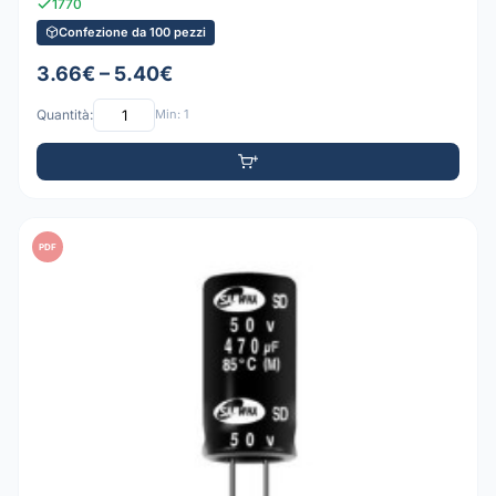
1770
Confezione da 100 pezzi
3.66€ – 5.40€
Quantità:
Min: 1
PDF