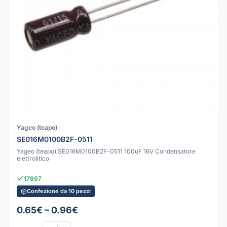
Yageo (teapo)
SE016M0100B2F-0511
Yageo (teapo) SE016M0100B2F-0511 100uF 16V Condensatore
elettrolitico
17897
Confezione da 10 pezzi
0.65€ – 0.96€