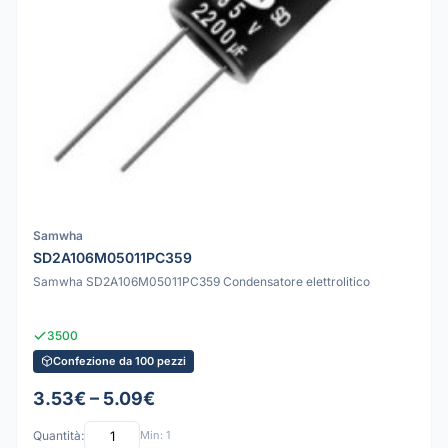
Samwha
SD2A106M05011PC359
Samwha SD2A106M05011PC359 Condensatore elettrolitico
3500
Confezione da 100 pezzi
3.53€ – 5.09€
Quantità:
Min: 1