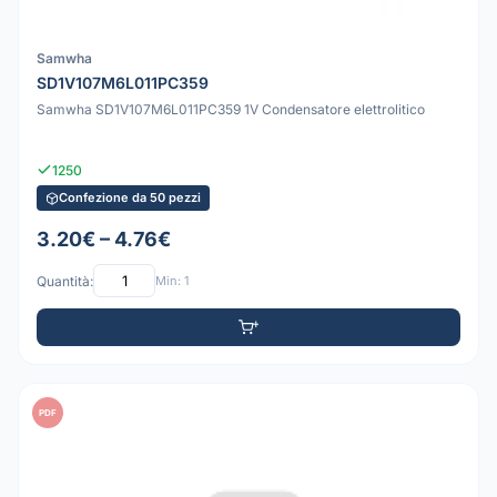
Samwha
SD1V107M6L011PC359
Samwha SD1V107M6L011PC359 1V Condensatore elettrolitico
1250
Confezione da 50 pezzi
3.20€ – 4.76€
Quantità:
Min: 1
PDF