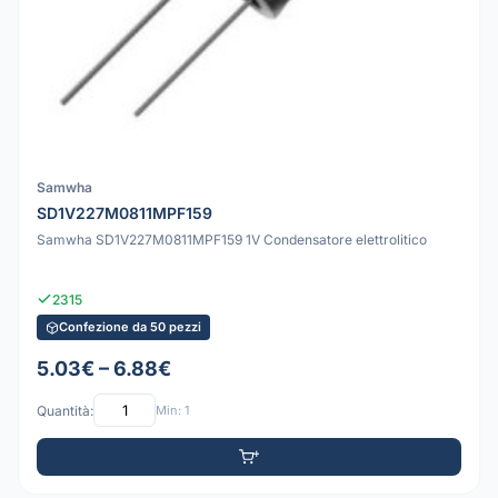
Samwha
SD1V227M0811MPF159
Samwha SD1V227M0811MPF159 1V Condensatore elettrolitico
2315
Confezione da 50 pezzi
5.03€ – 6.88€
Quantità:
Min: 1