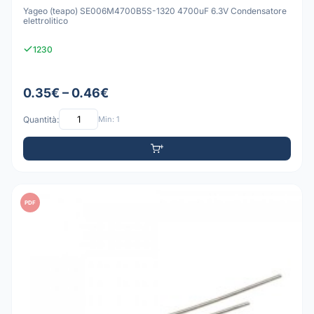
Yageo (teapo) SE006M4700B5S-1320 4700uF 6.3V Condensatore
elettrolitico
1230
0.35€ – 0.46€
Quantità:
Min: 1
PDF