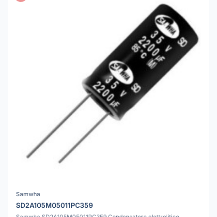
Samwha
SD2A105M05011PC359
Samwha SD2A105M05011PC359 Condensatore elettrolitico