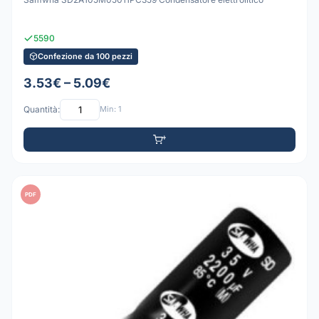
5590
Confezione da 100 pezzi
3.53€ – 5.09€
Quantità:
Min: 1
PDF