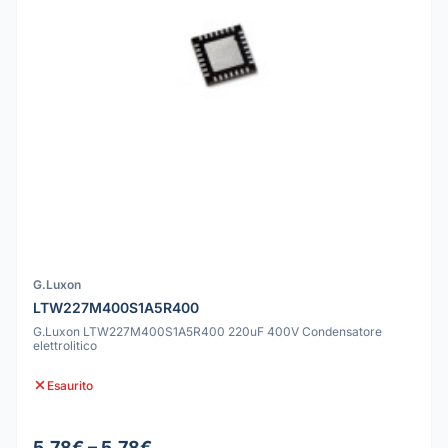
G.Luxon
LTW227M400S1A5R400
G.Luxon LTW227M400S1A5R400 220uF 400V Condensatore
elettrolitico
Esaurito
5.78€ – 5.78€