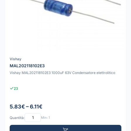
Vishay
MAL202118102E3
Vishay MAL202118102E3 1000uF 63V Condensatore elettrolitico
23
5.83€ – 6.11€
Quantità:
Min: 1