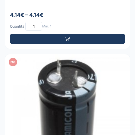
4.14€ – 4.14€
Quantità:
Min: 1
PDF