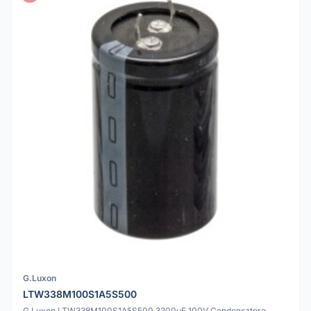
G.Luxon
LTW338M100S1A5S500
G.Luxon LTW338M100S1A5S500 3300uF 100V Condensatore