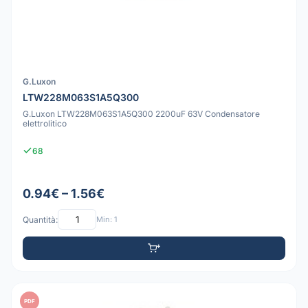
G.Luxon
LTW228M063S1A5Q300
G.Luxon LTW228M063S1A5Q300 2200uF 63V Condensatore
elettrolitico
68
0.94€ – 1.56€
Quantità:
Min: 1
PDF