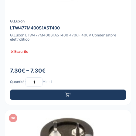
G.Luxon
LTW477M400S1A5T400
G.Luxon LTW477M400S1A5T400 470uF 400V Condensatore
elettrolitico
Esaurito
7.30€ – 7.30€
Quantità:
Min: 1
PDF