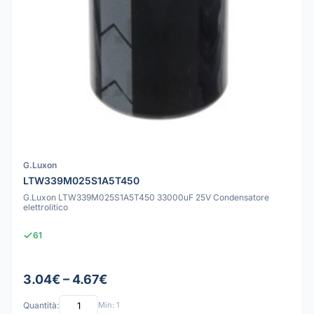
G.Luxon
LTW339M025S1A5T450
G.Luxon LTW339M025S1A5T450 33000uF 25V Condensatore
elettrolitico
61
3.04€ – 4.67€
Quantità:
Min: 1