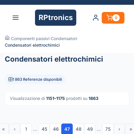
RPtronics
0
›
Componenti passivi
›
Condensatori
›
Condensatori elettrochimici
Condensatori elettrochimici
1 863 Referenze disponibili
Visualizzazione di
1151–1175
prodotti su
1863
«
‹
1
...
45
46
47
48
49
...
75
›
»