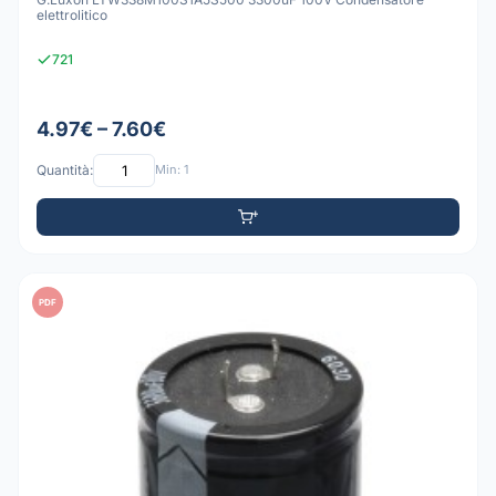
elettrolitico
721
4.97€ – 7.60€
Quantità:
Min: 1
PDF