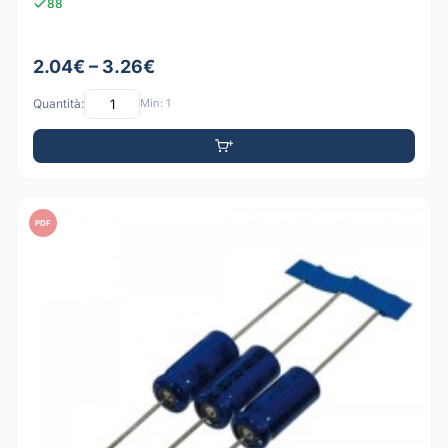
88
2.04€ – 3.26€
Quantità:
Min: 1
PDF