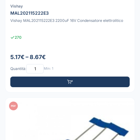
Vishay
MAL202115222E3
Vishay MAL202115222E3 2200uF 16V Condensatore elettrolitico
270
5.17€ – 8.67€
Quantità:
Min: 1
PDF