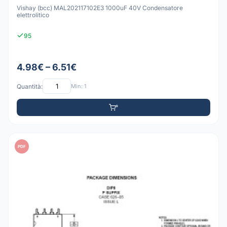
Vishay (bcc) MAL202117102E3 1000uF 40V Condensatore
elettrolitico
95
4.98€ – 6.51€
Quantità:
Min: 1
PDF