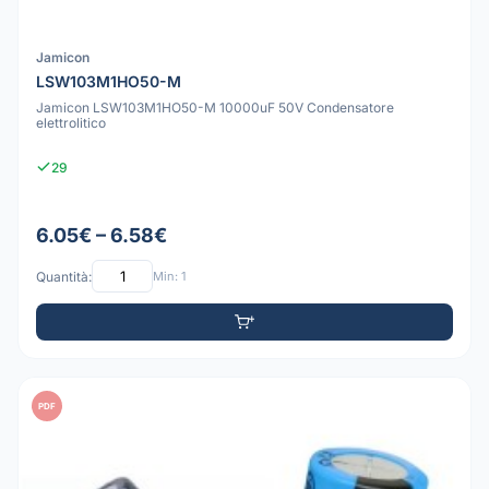
Jamicon
LSW103M1HO50-M
Jamicon LSW103M1HO50-M 10000uF 50V Condensatore
elettrolitico
29
6.05€ – 6.58€
Quantità:
Min: 1
PDF