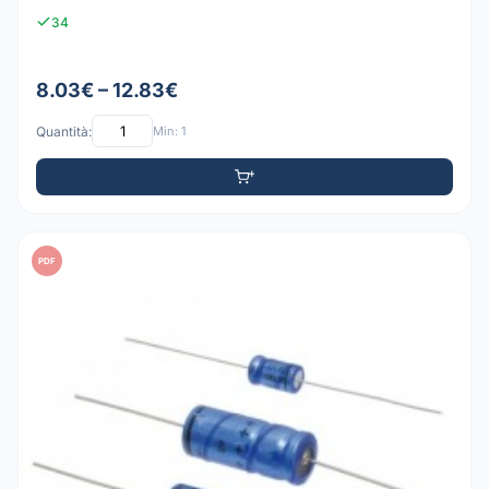
34
8.03€ – 12.83€
Quantità:
Min: 1
PDF