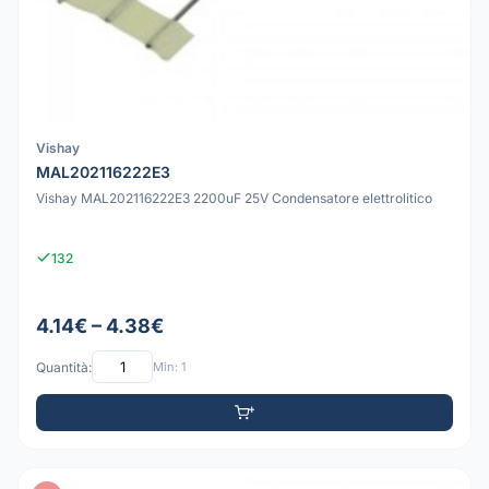
Vishay
MAL202116222E3
Vishay MAL202116222E3 2200uF 25V Condensatore elettrolitico
132
4.14€ – 4.38€
Quantità:
Min: 1