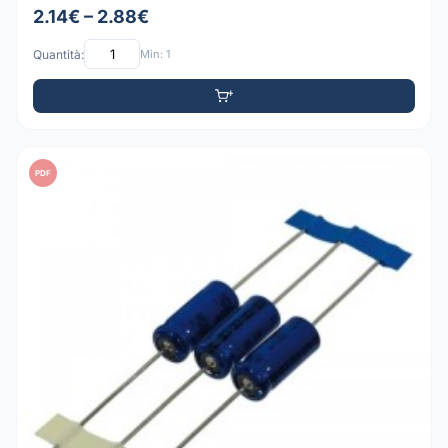
2.14€ – 2.88€
Quantità:
Min: 1
PDF