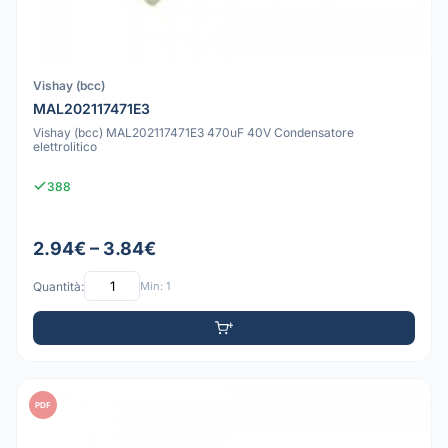
Vishay (bcc)
MAL202117471E3
Vishay (bcc) MAL202117471E3 470uF 40V Condensatore
elettrolitico
388
2.94€ – 3.84€
Quantità:
Min: 1
PDF