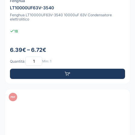
Fenghua
LT10000UF63V-3540
Fenghua LT10000UF63V-3540 10000uF 63V Condensatore
elettrolitico
18
6.39€ – 6.72€
Quantità:
Min: 1
PDF