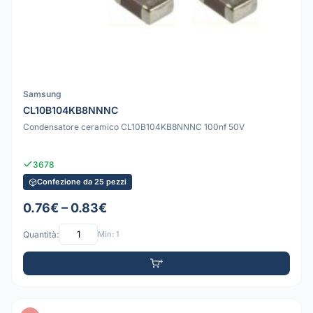
Samsung
CL10B104KB8NNNC
Condensatore ceramico CL10B104KB8NNNC 100nf 50V
3678
Confezione da 25 pezzi
0.76€ – 0.83€
Quantità:
Min: 1