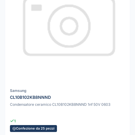
Samsung
CL10B102KB8NNND
Condensatore ceramico CL10B102KB8NNND 1nf 50V 0603
1
Confezione da 25 pezzi