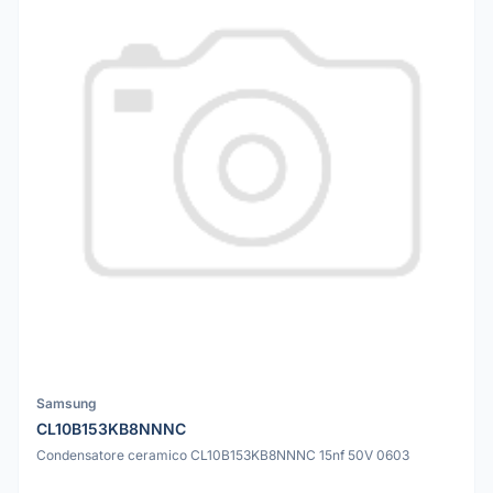
Samsung
CL10B153KB8NNNC
Condensatore ceramico CL10B153KB8NNNC 15nf 50V 0603