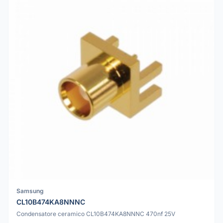
Samsung
CL10B474KA8NNNC
Condensatore ceramico CL10B474KA8NNNC 470nf 25V