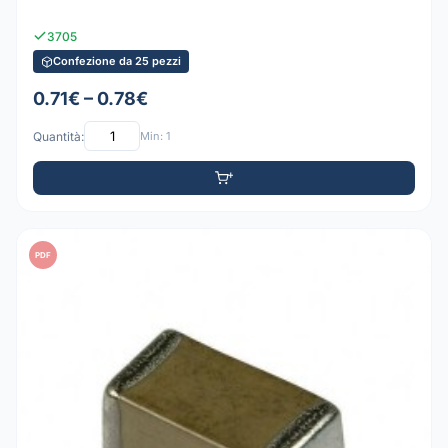
3705
Confezione da 25 pezzi
0.71€ – 0.78€
Quantità:
Min: 1
PDF