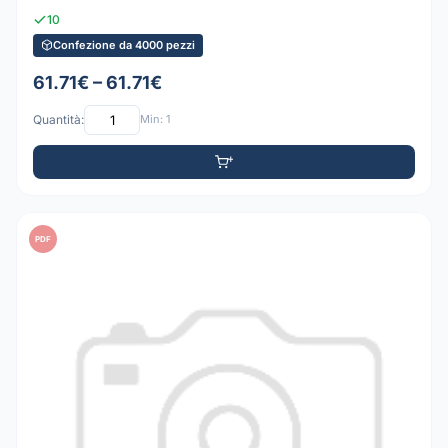
10
Confezione da 4000 pezzi
61.71€ – 61.71€
Quantità:
Min: 1
PDF