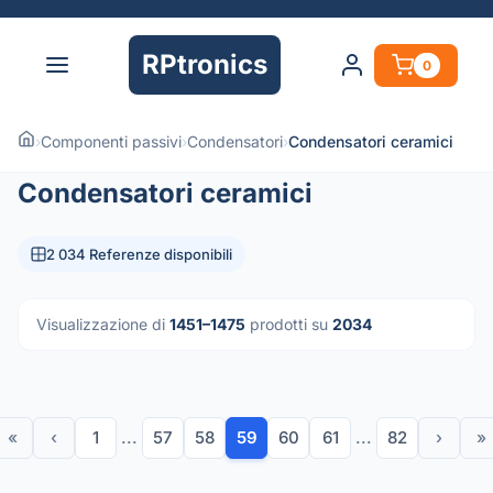
RPtronics
0
›
Componenti passivi
›
Condensatori
›
Condensatori ceramici
Condensatori ceramici
2 034 Referenze disponibili
Visualizzazione di
1451–1475
prodotti su
2034
«
‹
1
...
57
58
59
60
61
...
82
›
»