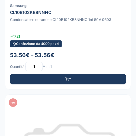
Samsung
CL10B102KB8NNNC
Condensatore ceramico CL10B102KB8NNNC 1nf 50V 0603
721
Confezione da 4000 pezzi
53.56€ – 53.56€
Quantità:
Min: 1
PDF