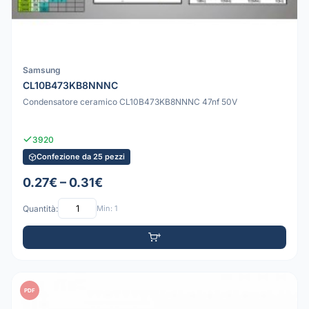
Samsung
CL10B473KB8NNNC
Condensatore ceramico CL10B473KB8NNNC 47nf 50V
3920
Confezione da 25 pezzi
0.27€ – 0.31€
Quantità:
Min: 1
PDF