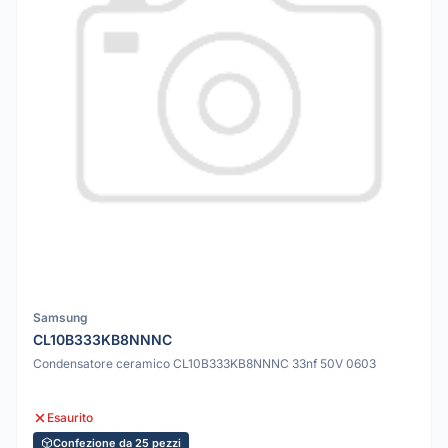
Samsung
CL10B333KB8NNNC
Condensatore ceramico CL10B333KB8NNNC 33nf 50V 0603
Esaurito
Confezione da 25 pezzi