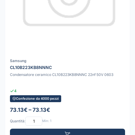
Samsung
CL10B223KB8NNNC
Condensatore ceramico CL10B223KB8NNNC 22nf 50V 0603
4
Confezione da 4000 pezzi
73.13€ – 73.13€
Quantità:
Min: 1