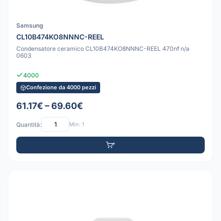
Samsung
CL10B474KO8NNNC-REEL
Condensatore ceramico CL10B474KO8NNNC-REEL 470nf n/a
0603
4000
Confezione da 4000 pezzi
61.17€ – 69.60€
Quantità:
Min: 1