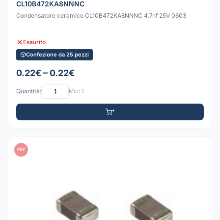
CL10B472KA8NNNC
Condensatore ceramico CL10B472KA8NNNC 4.7nf 25V 0603
Esaurito
Confezione da 25 pezzi
0.22€ – 0.22€
Quantità:
Min: 1
PDF