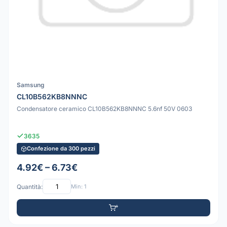
Samsung
CL10B562KB8NNNC
Condensatore ceramico CL10B562KB8NNNC 5.6nf 50V 0603
3635
Confezione da 300 pezzi
4.92€ – 6.73€
Quantità:
Min: 1