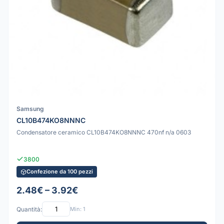
Samsung
CL10B474KO8NNNC
Condensatore ceramico CL10B474KO8NNNC 470nf n/a 0603
3800
Confezione da 100 pezzi
2.48€ – 3.92€
Quantità:
Min: 1