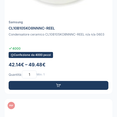
Samsung
CL10B105KO8NNNC-REEL
Condensatore ceramico CL10B105KO8NNNC-REEL n/a n/a 0603
4000
Confezione da 4000 pezzi
42.14€ – 49.48€
Quantità:
Min: 1
PDF