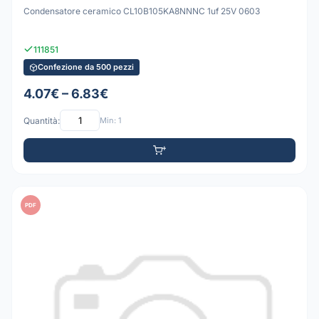
Condensatore ceramico CL10B105KA8NNNC 1uf 25V 0603
111851
Confezione da 500 pezzi
4.07€ – 6.83€
Quantità:
Min: 1
PDF