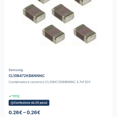
Samsung
CL10B472KB8NNNC
Condensatore ceramico CL10B472KB8NNNC 4.7nf 50V
11113
Confezione da 25 pezzi
0.26€ – 0.26€