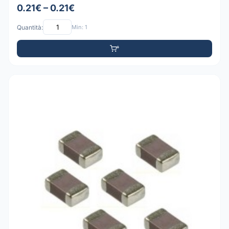
0.21€ – 0.21€
Quantità:
Min: 1