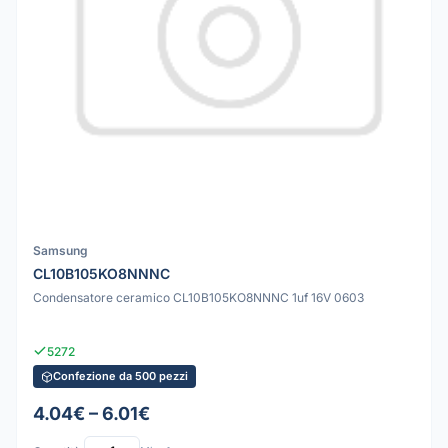
Samsung
CL10B105KO8NNNC
Condensatore ceramico CL10B105KO8NNNC 1uf 16V 0603
5272
Confezione da 500 pezzi
4.04€ – 6.01€