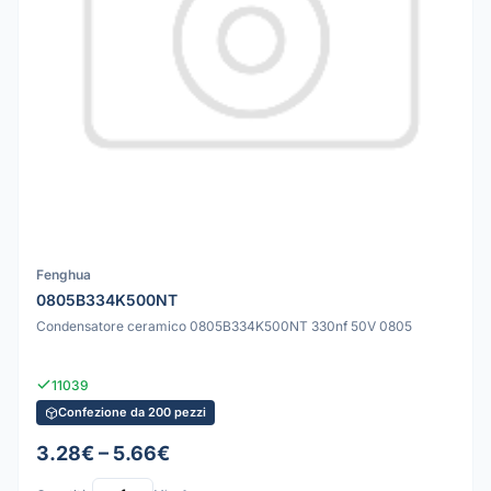
Fenghua
0805B334K500NT
Condensatore ceramico 0805B334K500NT 330nf 50V 0805
11039
Confezione da 200 pezzi
3.28€ – 5.66€