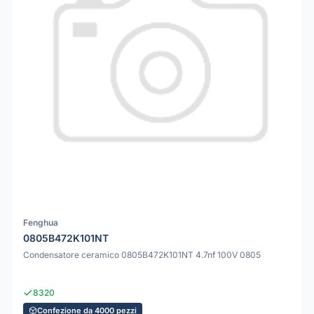
Fenghua
0805B472K101NT
Condensatore ceramico 0805B472K101NT 4.7nf 100V 0805
8320
Confezione da 4000 pezzi