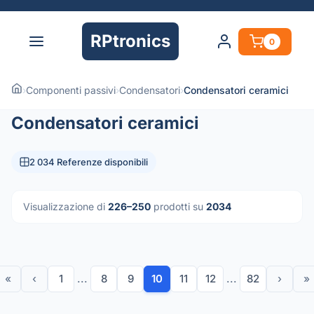
RPtronics
0
›
Componenti passivi
›
Condensatori
›
Condensatori ceramici
Condensatori ceramici
2 034 Referenze disponibili
Visualizzazione di
226–250
prodotti su
2034
«
‹
1
...
8
9
10
11
12
...
82
›
»