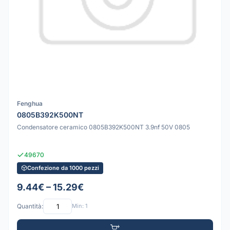
Fenghua
0805B392K500NT
Condensatore ceramico 0805B392K500NT 3.9nf 50V 0805
49670
Confezione da 1000 pezzi
9.44€ – 15.29€
Quantità:
Min: 1