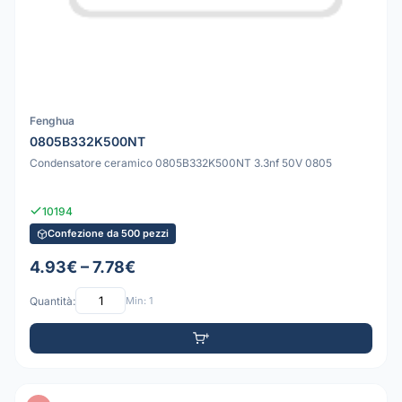
Fenghua
0805B332K500NT
Condensatore ceramico 0805B332K500NT 3.3nf 50V 0805
10194
Confezione da 500 pezzi
4.93€ – 7.78€
Quantità:
Min: 1