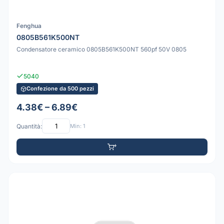
Fenghua
0805B561K500NT
Condensatore ceramico 0805B561K500NT 560pf 50V 0805
5040
Confezione da 500 pezzi
4.38€ – 6.89€
Quantità:
Min: 1