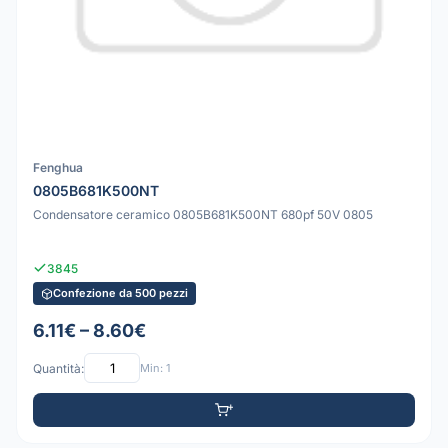
Fenghua
0805B681K500NT
Condensatore ceramico 0805B681K500NT 680pf 50V 0805
3845
Confezione da 500 pezzi
6.11€ – 8.60€
Quantità:
Min: 1