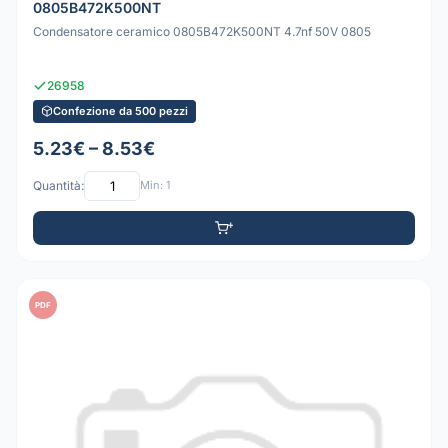
0805B472K500NT
Condensatore ceramico 0805B472K500NT 4.7nf 50V 0805
26958
Confezione da 500 pezzi
5.23€ – 8.53€
Quantità:
Min: 1
PDF