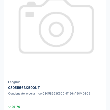
Fenghua
0805B563K500NT
Condensatore ceramico 0805B563K500NT 56nf 50V 0805
26176