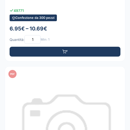
49771
Confezione da 300 pezzi
6.95€ – 10.69€
Quantità:
Min: 1
PDF