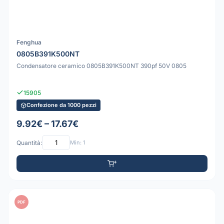
Fenghua
0805B391K500NT
Condensatore ceramico 0805B391K500NT 390pf 50V 0805
15905
Confezione da 1000 pezzi
9.92€ – 17.67€
Quantità:
Min: 1
PDF