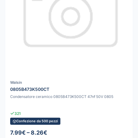
Walsin
0805B473K500CT
Condensatore ceramico 0805B473K500CT 47nf 50V 0805
321
Confezione da 500 pezzi
7.99€ – 8.26€