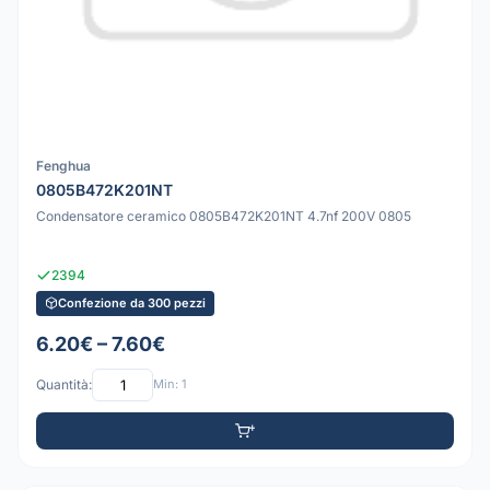
Fenghua
0805B472K201NT
Condensatore ceramico 0805B472K201NT 4.7nf 200V 0805
2394
Confezione da 300 pezzi
6.20€ – 7.60€
Quantità:
Min: 1