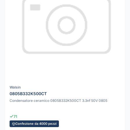
Walsin
0805B332K500CT
Condensatore ceramico 0805B332K500CT 3.3nf 50V 0805
71
Confezione da 4000 pezzi