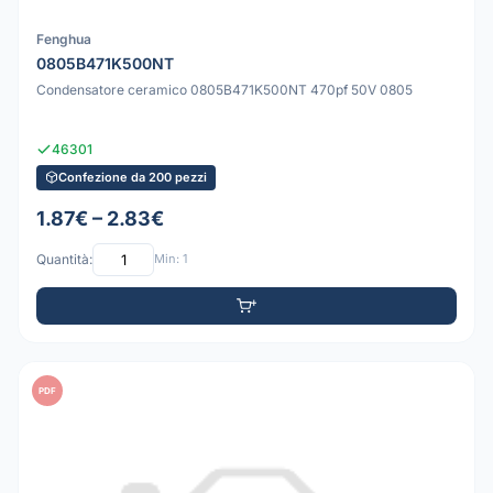
Fenghua
0805B471K500NT
Condensatore ceramico 0805B471K500NT 470pf 50V 0805
46301
Confezione da 200 pezzi
1.87€ – 2.83€
Quantità:
Min: 1
PDF