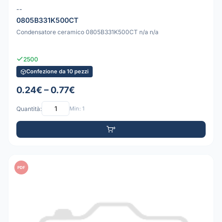
--
0805B331K500CT
Condensatore ceramico 0805B331K500CT n/a n/a
2500
Confezione da 10 pezzi
0.24€ – 0.77€
Quantità:
Min: 1
PDF