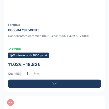
Fenghua
0805B473K500NT
Condensatore ceramico 0805B473K500NT 47nf 50V 0805
97388
Confezione da 1000 pezzi
11.02€ – 18.82€
Quantità:
Min: 1
PDF