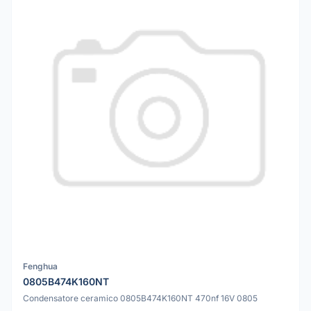
Fenghua
0805B474K160NT
Condensatore ceramico 0805B474K160NT 470nf 16V 0805