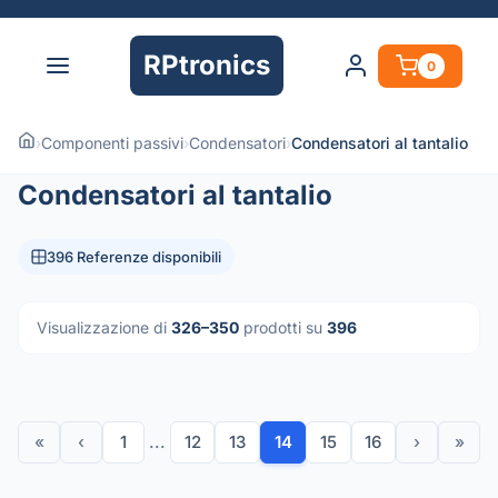
RPtronics
0
›
Componenti passivi
›
Condensatori
›
Condensatori al tantalio
Condensatori al tantalio
396 Referenze disponibili
Visualizzazione di
326–350
prodotti su
396
«
‹
1
...
12
13
14
15
16
›
»