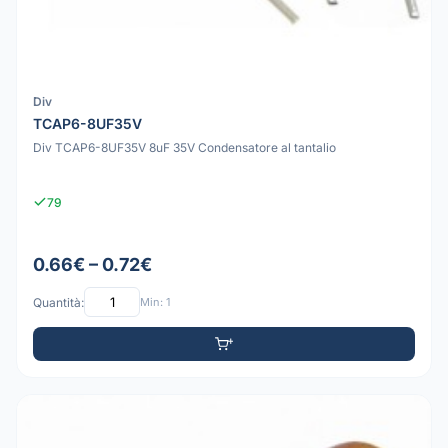
Div
TCAP6-8UF35V
Div TCAP6-8UF35V 8uF 35V Condensatore al tantalio
79
0.66€ – 0.72€
Quantità:
Min: 1