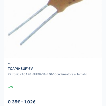
--
TCAP6-8UF16V
RPtronics TCAP6-8UF16V 8uF 16V Condensatore al tantalio
5
0.35€ – 1.02€