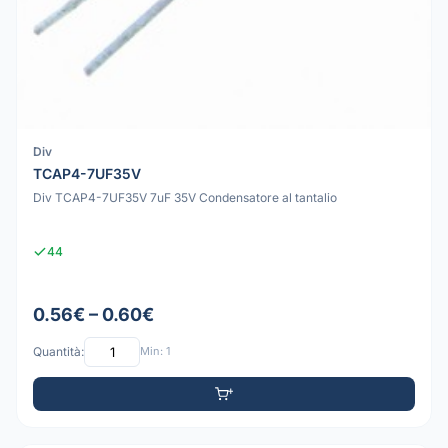
Div
TCAP4-7UF35V
Div TCAP4-7UF35V 7uF 35V Condensatore al tantalio
44
0.56€ – 0.60€
Quantità:
Min: 1