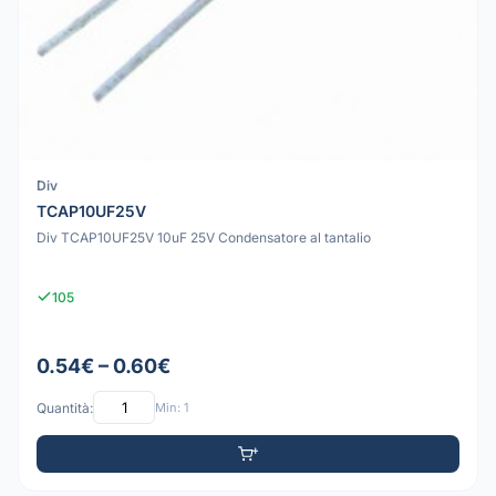
Div
TCAP10UF25V
Div TCAP10UF25V 10uF 25V Condensatore al tantalio
105
0.54€ – 0.60€
Quantità:
Min: 1