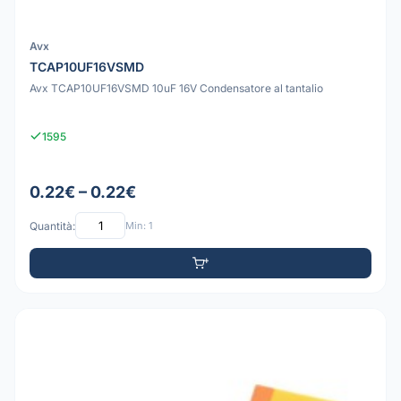
Avx
TCAP10UF16VSMD
Avx TCAP10UF16VSMD 10uF 16V Condensatore al tantalio
1595
0.22€ – 0.22€
Quantità:
Min: 1