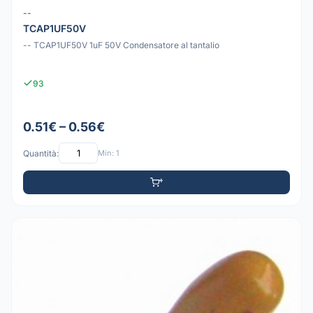
--
TCAP1UF50V
-- TCAP1UF50V 1uF 50V Condensatore al tantalio
93
0.51€ – 0.56€
Quantità:
Min: 1