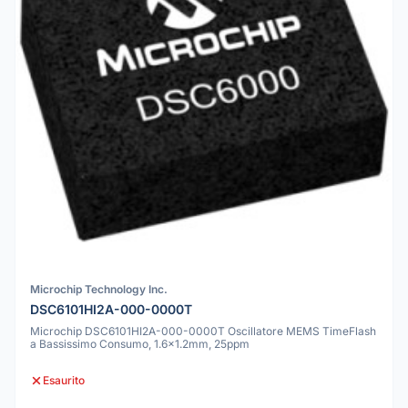
Microchip Technology Inc.
DSC6101HI2A-000-0000T
Microchip DSC6101HI2A-000-0000T Oscillatore MEMS TimeFlash
a Bassissimo Consumo, 1.6x1.2mm, 25ppm
Esaurito