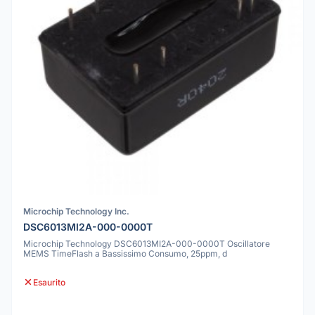
Microchip Technology Inc.
DSC6013MI2A-000-0000T
Microchip Technology DSC6013MI2A-000-0000T Oscillatore
MEMS TimeFlash a Bassissimo Consumo, 25ppm, d
Esaurito