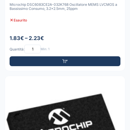
Microchip DSC6083CE2A-032K768 Oscillatore MEMS LVCMOS a
Bassissimo Consumo, 3.2x2.5mm, 25ppm
Esaurito
1.83€ – 2.23€
Quantità:
Min: 1