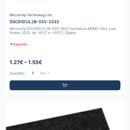
Microchip Technology Inc.
DSC6101JL2B-033-3333
Microchip DSC6101JL2B-033-3333 Oscillatore MEMS Ultra-Low
Power, 2520, da -40°C a +105°C, 25ppm
Esaurito
1.27€ – 1.55€
Quantità:
Min: 1