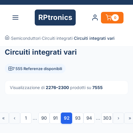
RPtronics
0
›
Semiconduttori
›
Circuiti integrati
›
Circuiti integrati vari
Circuiti integrati vari
7 555 Referenze disponibili
Visualizzazione di
2276–2300
prodotti su
7555
«
‹
1
...
90
91
92
93
94
...
303
›
»