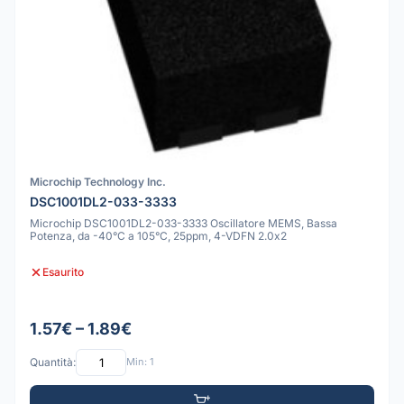
Microchip Technology Inc.
DSC1001DL2-033-3333
Microchip DSC1001DL2-033-3333 Oscillatore MEMS, Bassa
Potenza, da -40°C a 105°C, 25ppm, 4-VDFN 2.0x2
Esaurito
1.57€ – 1.89€
Quantità:
Min: 1