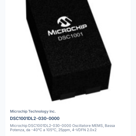
Microchip Technology Inc.
DSC1001DL2-030-0000
Microchip DSC1001DL2-030-0000 Oscillatore MEMS, Bassa
Potenza, da -40°C a 105°C, 25ppm, 4-VDFN 2.0x2