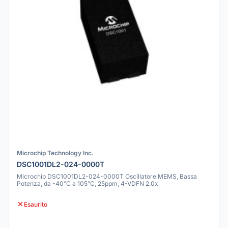
Microchip Technology Inc.
DSC1001DL2-024-0000T
Microchip DSC1001DL2-024-0000T Oscillatore MEMS, Bassa
Potenza, da -40°C a 105°C, 25ppm, 4-VDFN 2.0x
Esaurito