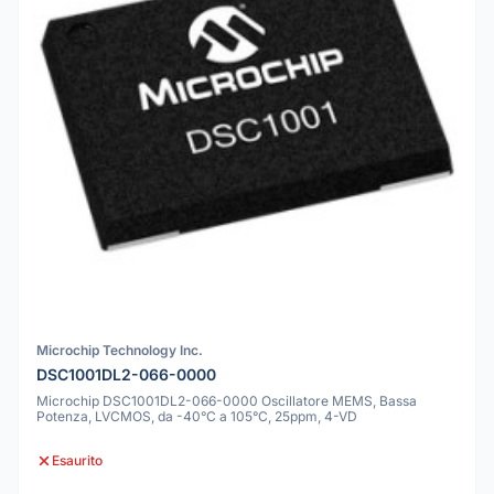
Microchip Technology Inc.
DSC1001DL2-066-0000
Microchip DSC1001DL2-066-0000 Oscillatore MEMS, Bassa
Potenza, LVCMOS, da -40°C a 105°C, 25ppm, 4-VD
Esaurito