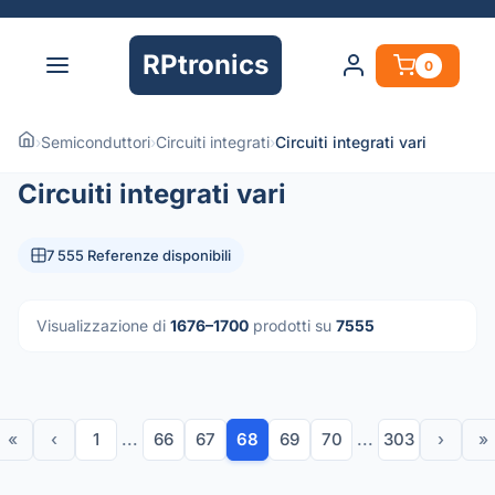
RPtronics
0
›
Semiconduttori
›
Circuiti integrati
›
Circuiti integrati vari
Circuiti integrati vari
7 555 Referenze disponibili
Visualizzazione di
1676–1700
prodotti su
7555
«
‹
1
...
66
67
68
69
70
...
303
›
»