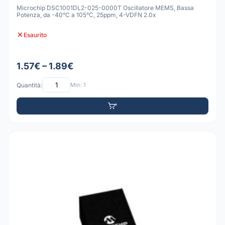
Microchip DSC1001DL2-025-0000T Oscillatore MEMS, Bassa
Potenza, da -40°C a 105°C, 25ppm, 4-VDFN 2.0x
Esaurito
1.57€ – 1.89€
Quantità:
Min: 1