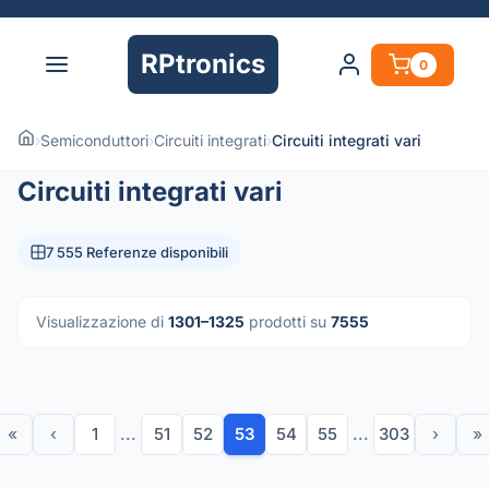
RPtronics
0
›
Semiconduttori
›
Circuiti integrati
›
Circuiti integrati vari
Circuiti integrati vari
7 555 Referenze disponibili
Visualizzazione di
1301–1325
prodotti su
7555
«
‹
1
...
51
52
53
54
55
...
303
›
»