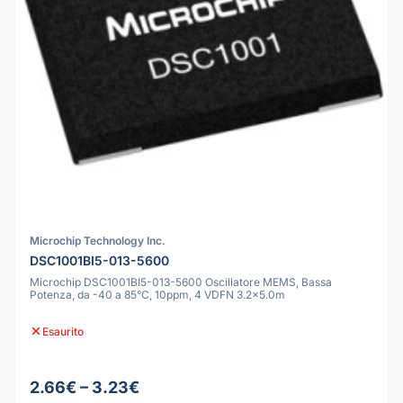
Microchip Technology Inc.
DSC1001BI5-013-5600
Microchip DSC1001BI5-013-5600 Oscillatore MEMS, Bassa
Potenza, da -40 a 85°C, 10ppm, 4 VDFN 3.2x5.0m
Esaurito
2.66€ – 3.23€