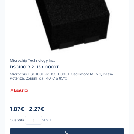
Microchip Technology Inc.
DSC1001BI2-133-0000T
Microchip DSC1001BI2-133-0000T Oscillatore MEMS, Bassa
Potenza, 25ppm, da -40°C a 85°C
Esaurito
1.87€ – 2.27€
Quantità:
Min: 1