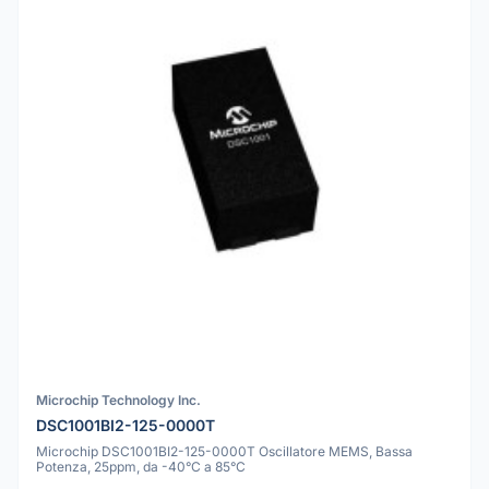
Microchip Technology Inc.
DSC1001BI2-125-0000T
Microchip DSC1001BI2-125-0000T Oscillatore MEMS, Bassa
Potenza, 25ppm, da -40°C a 85°C