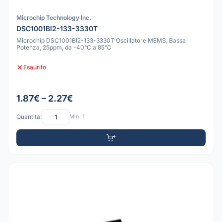
Microchip Technology Inc.
DSC1001BI2-133-3330T
Microchip DSC1001BI2-133-3330T Oscillatore MEMS, Bassa
Potenza, 25ppm, da -40°C a 85°C
Esaurito
1.87€ – 2.27€
Quantità:
Min: 1